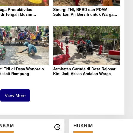
aga Produktivitas
Sinergi TNI, BPBD dan PDAM
n di Tengah Musim
Salurkan Air Bersih untuk Warga
Terdampak Kekeringan di Panggul
ti TNI di Desa Wonorejo
Jembatan Garuda di Desa Rejosari
dekati Rampung
Kini Jadi Akses Andalan Warga
View More
NKAM
HUKRIM