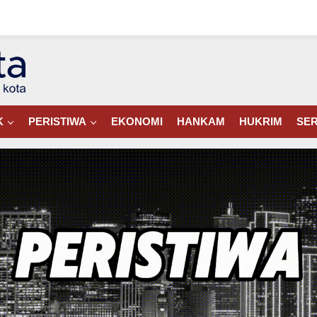
K
PERISTIWA
EKONOMI
HANKAM
HUKRIM
SER