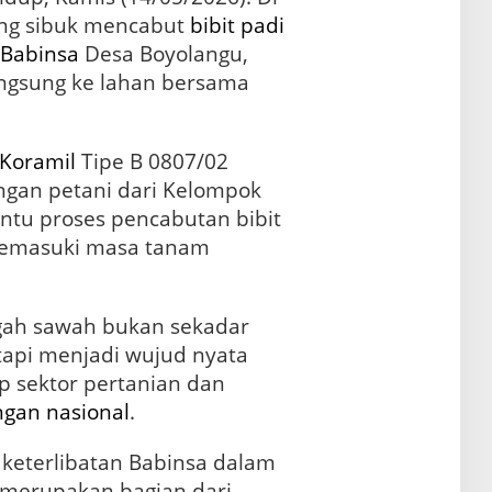
ng sibuk mencabut
bibit
padi
Babinsa
Desa Boyolangu,
angsung ke lahan bersama
Koramil
Tipe B 0807/02
ngan petani dari Kelompok
tu proses pencabutan bibit
memasuki masa tanam
ngah sawah bukan sekadar
api menjadi wujud nyata
 sektor pertanian dan
ngan
nasional
.
keterlibatan Babinsa dalam
 merupakan bagian dari