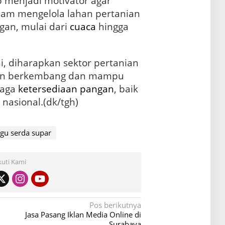
p menjadi motivator agar
alam mengelola lahan pertanian
gan, mulai dari
cuaca
hingga
ni, diharapkan sektor pertanian
kin berkembang dan mampu
jaga
ketersediaan pangan
, baik
asional.(dk/tgh)
gu serda supar
kuti Kami
Pos berikutnya
Jasa Pasang Iklan Media Online di
Surabaya