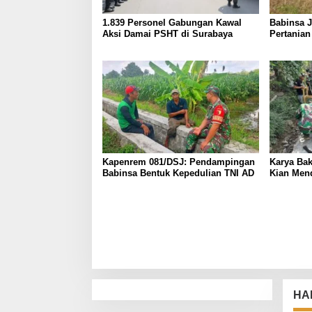
1.839 Personel Gabungan Kawal
Babinsa J
Aksi Damai PSHT di Surabaya
Pertania
Kemarau
Kapenrem 081/DSJ: Pendampingan
Karya Bak
Babinsa Bentuk Kepedulian TNI AD
Kian Men
HA