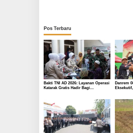
v
i
g
a
Pos Terbaru
s
i
p
o
s
Bakti TNI AD 2026: Layanan Operasi
Danrem 0
Katarak Gratis Hadir Bagi
Eksekuti
Masyarakat Pamekasan-Madura.
Sabet Du
082/CPYJ