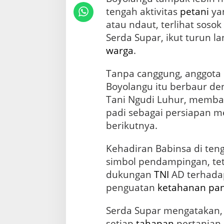
e
tengah aktivitas
petani
ya
S
a
atau ndaut, terlihat sosok
w
Serda Supar, ikut turun l
a
h
warga
.
Tanpa canggung, anggota
Boyolangu itu berbaur de
Tani Ngudi Luhur, memban
padi sebagai persiapan 
berikutnya.
Kehadiran Babinsa di te
simbol pendampingan, tet
dukungan
TNI
AD terhadap
penguatan
ketahanan pa
Serda Supar mengatakan, 
setiap
tahapan
pertanian