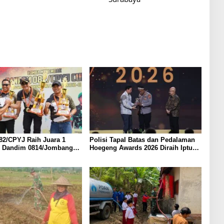
82/CPYJ Raih Juara 1
Polisi Tapal Batas dan Pedalaman
f, Dandim 0814/Jombang
Hoegeng Awards 2026 Diraih Iptu
a Gelar pada Danrem
Motalip Litiloly, Bukti Pengabdian
 Cup I
Humanis di Nduga