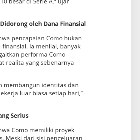
0 besar di Serie A,” ujar
Didorong oleh Dana Finansial
hwa pencapaian Como bukan
inansial. Ia menilai, banyak
gaitkan performa Como
t realita yang sebenarnya
ah membangun identitas dan
ekerja luar biasa setiap hari,”
ang Serius
hwa Como memiliki proyek
s. Meski dari sisi pengeluaran