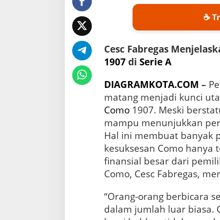
a
n
☕ Tr
T
a
n
Cesc Fabregas Menjelask
p
a
1907
di
Serie A
G
a
DIAGRAMKOTA.COM
–
Pe
j
i
matang menjadi kunci uta
M
Como
1907. Meski berstat
e
mampu menunjukkan perfo
w
a
Hal ini membuat banyak
h
kesuksesan Como hanya t
finansial besar dari pemil
Como, Cesc Fabregas, men
“Orang-orang berbicara 
dalam jumlah luar biasa. 