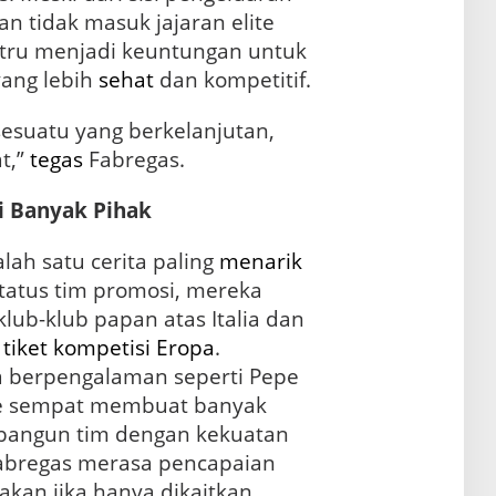
n tidak masuk jajaran elite
ustru menjadi keuntungan untuk
ang lebih
sehat
dan kompetitif.
esuatu yang berkelanjutan,
t,”
tegas
Fabregas.
i Banyak Pihak
ah satu cerita paling
menarik
status tim promosi, mereka
ub-klub papan atas Italia dan
n
tiket
kompetisi
Eropa
.
 berpengalaman seperti Pepe
ne sempat membuat banyak
bangun tim dengan kekuatan
Fabregas merasa pencapaian
akan jika hanya dikaitkan