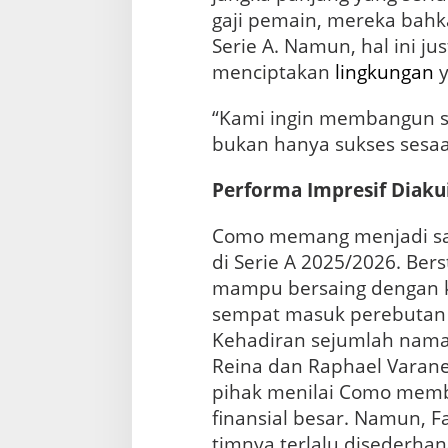
gaji pemain, mereka bahka
Serie A. Namun, hal ini j
menciptakan
lingkungan
y
“Kami ingin membangun s
bukan hanya sukses sesaa
Performa Impresif Diaku
Como memang menjadi sal
di Serie A 2025/2026. Ber
mampu bersaing dengan kl
sempat masuk perebuta
Kehadiran sejumlah nama
Reina dan Raphael Vara
pihak menilai Como mem
finansial besar. Namun, 
timnya terlalu disederhan