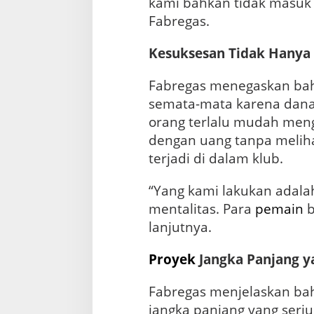
kami bahkan tidak masuk 1
Fabregas.
Kesuksesan Tidak Hanya 
Fabregas menegaskan ba
semata-mata karena dana f
orang terlalu mudah men
dengan uang tanpa meliha
terjadi di dalam klub.
“Yang kami lakukan adal
mentalitas. Para
pemain
b
lanjutnya.
Proyek
Jangka Panjang y
Fabregas menjelaskan ba
jangka panjang yang seriu