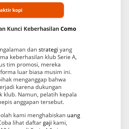
aktir kopi
an Kunci Keberhasilan
Como
ngalaman dan
strategi
yang
ma keberhasilan klub Serie A,
us tim promosi, mereka
rma luar biasa musim ini.
 pihak menganggap bahwa
erjadi karena dukungan
ik klub. Namun, pelatih kepala
epis anggapan tersebut.
seolah kami menghabiskan
uang
Coba lihat daftar
gaji
kami,