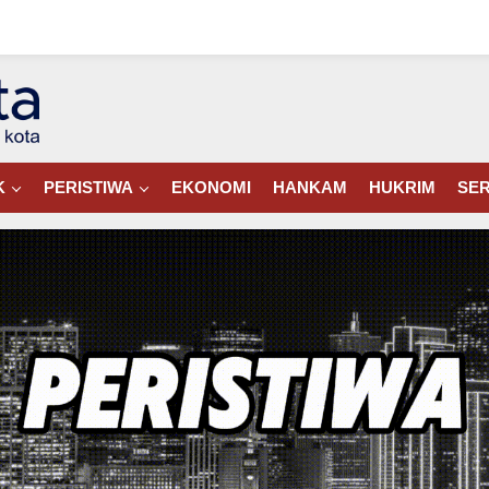
K
PERISTIWA
EKONOMI
HANKAM
HUKRIM
SER