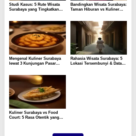
Studi Kasus: 5 Rute Wisata
Bandingkan Wisata Surabaya:
Surabaya yang Tingkatkan
Taman Hiburan vs Kuliner
Pengalaman Lokal
Lokal, Pilih Lebih Hemat?
Mengenal Kuliner Surabaya
Rahasia Wisata Surabaya: 5
lewat 3 Kunjungan Pasar
Lokasi Tersembunyi & Data
Tradisional
Pengunjung 2023
Kuliner Surabaya vs Food
Court: 5 Rasa Otentik yang
Paling Memuaskan