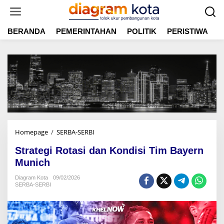
L
e
w
BERANDA
PEMERINTAHAN
POLITIK
PERISTIWA
E
a
t
i
k
e
k
o
n
t
e
n
Homepage
/
SERBA-SERBI
S
t
Strategi Rotasi dan Kondisi Tim Bayern
r
a
Munich
t
Diagram Kota
09/02/2026
e
SERBA-SERBI
g
i
R
o