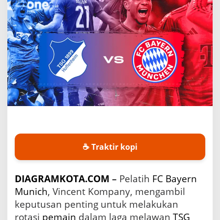
t
a
s
i
d
a
n
K
o
n
d
i
s
i
T
i
☕ Traktir kopi
m
B
a
DIAGRAMKOTA.COM
–
Pelatih
FC Bayern
y
e
Munich
, Vincent Kompany, mengambil
r
keputusan penting untuk melakukan
n
rotasi
pemain
dalam laga melawan
TSG
M