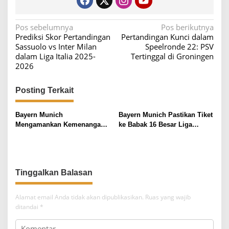
N
Pos sebelumnya
Pos berikutnya
Prediksi Skor Pertandingan
Pertandingan Kunci dalam
a
Sassuolo vs Inter Milan
Speelronde 22: PSV
v
dalam Liga Italia 2025-
Tertinggal di Groningen
2026
i
g
Posting Terkait
a
s
Bayern Munich
Bayern Munich Pastikan Tiket
i
Mengamankan Kemenangan
ke Babak 16 Besar Liga
atas TSG Hoffenheim
Champions
p
o
s
Tinggalkan Balasan
Alamat email Anda tidak akan dipublikasikan.
Ruas yang wajib
ditandai
*