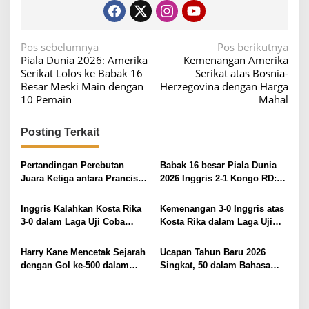
N
Pos sebelumnya
Pos berikutnya
Piala Dunia 2026: Amerika
Kemenangan Amerika
a
Serikat Lolos ke Babak 16
Serikat atas Bosnia-
v
Besar Meski Main dengan
Herzegovina dengan Harga
10 Pemain
Mahal
i
g
Posting Terkait
a
s
Pertandingan Perebutan
Babak 16 besar Piala Dunia
i
Juara Ketiga antara Prancis
2026 Inggris 2-1 Kongo RD:
dan Inggris di Piala Dunia:
Inggris ke Babak Delapan
p
Mengapa Terjadi?
Besar
Inggris Kalahkan Kosta Rika
Kemenangan 3-0 Inggris atas
o
3-0 dalam Laga Uji Coba
Kosta Rika dalam Laga Uji
s
Jelang Piala Dunia 2026
Coba Piala Dunia 2026
Harry Kane Mencetak Sejarah
Ucapan Tahun Baru 2026
dengan Gol ke-500 dalam
Singkat, 50 dalam Bahasa
Karier Profesionalnya
Indonesia dan Inggris