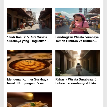
Harga Terjangkau
Kuliner Surabaya
Studi Kasus: 5 Rute Wisata
Bandingkan Wisata Surabaya:
Surabaya yang Tingkatkan
Taman Hiburan vs Kuliner
Pengalaman Lokal
Lokal, Pilih Lebih Hemat?
Mengenal Kuliner Surabaya
Rahasia Wisata Surabaya: 5
lewat 3 Kunjungan Pasar
Lokasi Tersembunyi & Data
Tradisional
Pengunjung 2023