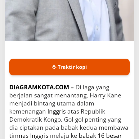
B
e
r
a
t
L
a
w
a
n
R
☕ Traktir kopi
D
K
o
DIAGRAMKOTA.COM
–
Di laga yang
n
g
berjalan sangat menantang, Harry Kane
o
menjadi bintang utama dalam
kemenangan
Inggris
atas Republik
Demokratik Kongo. Gol-gol penting yang
dia ciptakan pada babak kedua membawa
timnas Inggris
melaju ke
babak 16 besar