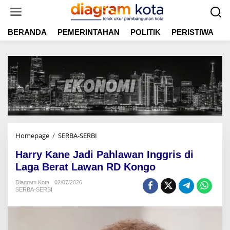
L
e
w
BERANDA
PEMERINTAHAN
POLITIK
PERISTIWA
E
a
t
i
k
e
k
o
n
t
e
n
Homepage
/
SERBA-SERBI
H
a
Harry Kane Jadi Pahlawan Inggris di
r
r
Laga Berat Lawan RD Kongo
y
Diagram Kota
02/07/2026
K
SERBA-SERBI
a
n
e
J