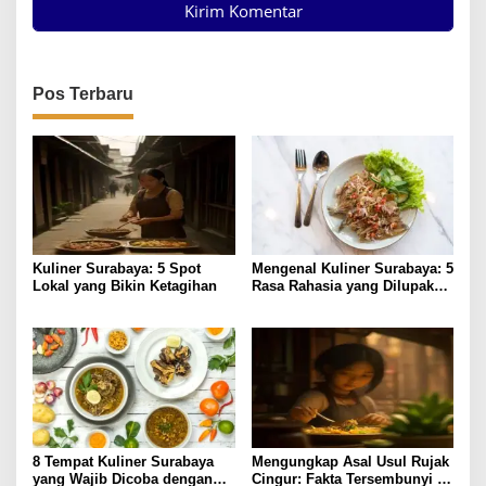
Pos Terbaru
Kuliner Surabaya: 5 Spot
Mengenal Kuliner Surabaya: 5
Lokal yang Bikin Ketagihan
Rasa Rahasia yang Dilupakan
Penikmat
8 Tempat Kuliner Surabaya
Mengungkap Asal Usul Rujak
yang Wajib Dicoba dengan
Cingur: Fakta Tersembunyi di