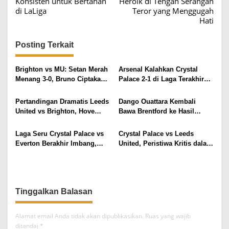
Konsisten untuk Bertahan
Heroik di Tengah Serangan
v
di LaLiga
Teror yang Menggugah
Hati
i
g
Posting Terkait
a
s
Brighton vs MU: Setan Merah
Arsenal Kalahkan Crystal
i
Menang 3-0, Bruno Ciptakan
Palace 2-1 di Laga Terakhir
Rekor Assist
Premier League
p
Pertandingan Dramatis Leeds
Dango Ouattara Kembali
o
United vs Brighton, Hove
Bawa Brentford ke Hasil
s
Albion: Calvert-Lewin
Imbang melawan Crystal
Menangkan Kemenangan
Palace
Laga Seru Crystal Palace vs
Crystal Palace vs Leeds
Kunci
Everton Berakhir Imbang,
United, Peristiwa Kritis dalam
Impak pada Harapan Eropa
Laga Liga Primer Inggris
Tinggalkan Balasan
Alamat email Anda tidak akan dipublikasikan.
Ruas yang wajib
ditandai
*