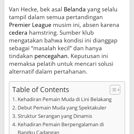
g
Van Hecke, bek asal
Belanda
yang selalu
h
t
tampil dalam semua pertandingan
o
Premier League
musim ini, absen karena
n
cedera
hamstring. Sumber klub
M
e
mengatakan bahwa kondisi ini dianggap
n
sebagai “masalah kecil” dan hanya
g
tindakan
pencegahan
. Keputusan ini
h
a
memaksa pelatih untuk mencari solusi
d
alternatif dalam pertahanan.
a
p
i
Table of Contents
C
r
Kehadiran Pemain Muda di Lini Belakang
y
s
Debut Pemain Muda yang Spektakuler
t
Struktur Serangan yang Dinamis
a
l
Kehadiran Pemain Berpengalaman di
P
Bangku Cadangan