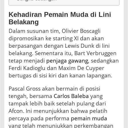
a
l
a
Kehadiran Pemain Muda di Lini
c
Belakang
e
Dalam susunan tim, Olivier Boscagli
dipromosikan ke starting XI dan akan
berpasangan dengan Lewis Dunk di lini
belakang. Sementara itu, Bart Verbruggen
tetap menjadi
penjaga gawang
, sedangkan
Ferdi Kadioglu dan Maxim De Cuyper
bertugas di sisi kiri dan kanan lapangan.
Pascal Gross akan bermain di posisi
tengah, bersama
Carlos Baleba
yang
tampak lebih baik setelah pulang dari
Afcon. Ini menunjukkan bahwa pelatih
percaya pada performa
pemain muda
yang telah menunjukkan perkembangan