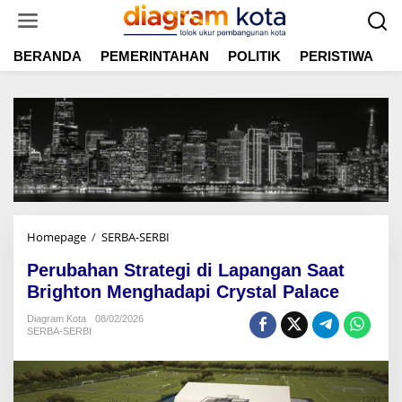
L
e
w
BERANDA
PEMERINTAHAN
POLITIK
PERISTIWA
E
a
t
i
k
e
k
o
n
t
e
n
Homepage
/
SERBA-SERBI
P
e
Perubahan Strategi di Lapangan Saat
r
u
Brighton Menghadapi Crystal Palace
b
Diagram Kota
08/02/2026
a
SERBA-SERBI
h
a
n
S