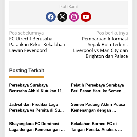
Ikuti Kami
N
Pos sebelumnya
Pos berikutnya
FC Utrecht Berusaha
Pembaruan Informasi
a
Patahkan Rekor Kekalahan
Sepak Bola Terkini:
v
Lawan Feyenoord
Liverpool vs Man City dan
Brighton dan Palace
i
g
Posting Terkait
a
s
Persebaya Surabaya
Pelatih Persebaya Surabaya
i
Berusaha Akhiri Kutukan 11
Beri Pesan Haru ke Semen
Tahun Lawan Semen Padang
Padang Usai Kemenangan
p
Telak 7-0
Jadwal dan Prediksi Laga
Semen Padang Akhiri Puasa
o
Persebaya vs Persita di Super
Kemenangan dengan
s
League 2025/2026
Kemenangan 2-0 atas PSBS
Biak
Bhayangkara FC Dominasi
Kekalahan Borneo FC di
Laga dengan Kemenangan 4-
Tangan Persita: Analisis
0 atas Semen Padang
Performa dan Faktor