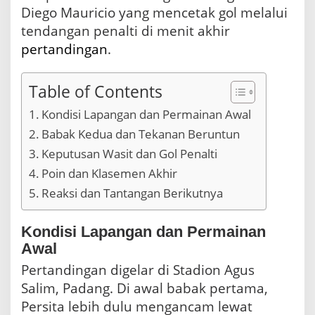
a
Diego Mauricio yang mencetak gol melalui
L
tendangan penalti di menit akhir
a
pertandingan
.
w
a
n
Table of Contents
P
e
Kondisi Lapangan dan Permainan Awal
r
s
Babak Kedua dan Tekanan Beruntun
i
Keputusan Wasit dan Gol Penalti
t
a
Poin dan Klasemen Akhir
Reaksi dan Tantangan Berikutnya
Kondisi Lapangan dan Permainan
Awal
Pertandingan digelar di Stadion Agus
Salim, Padang. Di awal babak pertama,
Persita lebih dulu mengancam lewat