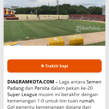
D
r
a
m
a
t
i
s
S
e
m
e
n
P
☕ Traktir kopi
a
d
a
n
DIAGRAMKOTA.COM
–
Laga antara
Semen
g
Padang
dan
Persita
dalam pekan ke-20
d
Super League
musim ini berakhir dengan
i
L
kemenangan 1-0 untuk tim tuan
rumah
.
a
Gol penentu kemenangan datang dari
g