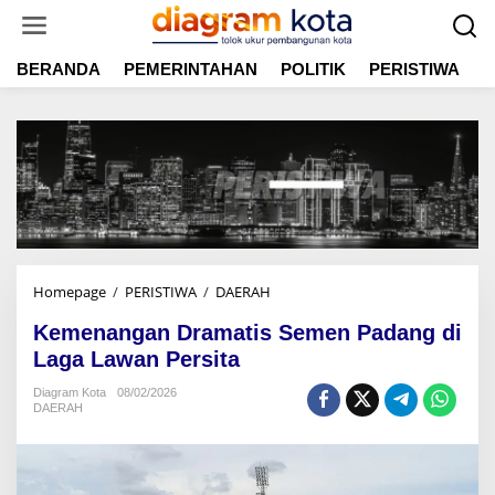
L
e
w
BERANDA
PEMERINTAHAN
POLITIK
PERISTIWA
E
a
t
i
k
e
k
o
n
t
e
n
Homepage
/
PERISTIWA
/
DAERAH
K
e
Kemenangan Dramatis Semen Padang di
m
e
Laga Lawan Persita
n
Diagram Kota
08/02/2026
a
DAERAH
n
g
a
n