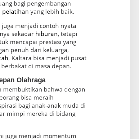
luang bagi pengembangan
m
pelatihan
yang lebih baik.
ni juga menjadi contoh nyata
anya sekadar
hiburan
, tetapi
ntuk mencapai prestasi yang
gan penuh dari keluarga,
tah
, Kaltara bisa menjadi pusat
 berbakat di masa depan.
epan Olahraga
lah membuktikan bahwa dengan
seorang bisa meraih
spirasi bagi anak-anak muda di
jar mimpi mereka di bidang
i ini juga menjadi momentum