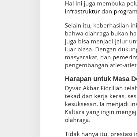
Hal ini juga membuka pe
infrastruktur
dan
progra
Selain itu, keberhasilan i
bahwa olahraga bukan h
juga bisa menjadi jalur u
luar biasa. Dengan dukun
masyarakat, dan
pemerin
pengembangan atlet-atlet
Harapan untuk Masa D
Dyvac Akbar Fiqrillah te
tekad dan kerja keras, se
kesuksesan. Ia menjadi in
Kaltara yang ingin menge
olahraga.
Tidak hanya itu, prestas