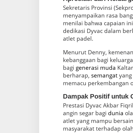
Sekretaris Provinsi (Sekpr
menyampaikan rasa bangga
menilai bahwa capaian in
dedikasi Dyvac dalam ber
atlet padel.
Menurut Denny, kemenan
kebanggaan bagi keluarga,
bagi
generasi muda
Kaltar
berharap,
semangat
yang 
memacu perkembangan ola
Dampak Positif untuk 
Prestasi Dyvac Akbar Fiqri
angin segar bagi
dunia
ola
atlet yang mampu bersaing
masyarakat terhadap olah