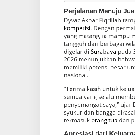
n
c
Perjalanan Menuju Jua
a
Dyvac Akbar Fiqrillah tamp
h
N
kompetisi
. Dengan permai
a
yang matang, ia mampu 
s
tangguh dari berbagai wi
i
o
digelar di
Surabaya
pada 3
n
2026 menunjukkan bahwa a
a
l
memiliki potensi besar un
nasional.
“Terima kasih untuk kelua
semua yang selalu member
penyemangat saya,” ujar 
syukur dan bangga dirasa
termasuk
orang tua
dan p
Apresiasi dari Keluarg