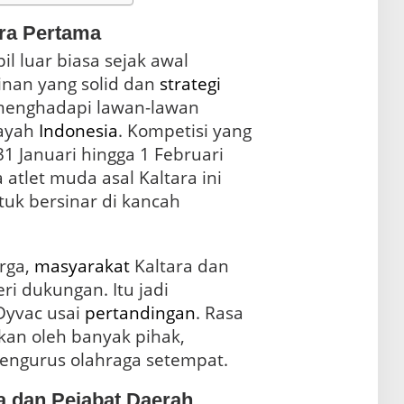
ra Pertama
il luar biasa sejak awal
nan yang solid dan
strategi
menghadapi lawan-lawan
layah
Indonesia
. Kompetisi yang
1 Januari hingga 1 Februari
tlet muda asal Kaltara ini
tuk bersinar di kancah
rga,
masyarakat
Kaltara dan
i dukungan. Itu jadi
Dyvac usai
pertandingan
. Rasa
kan oleh banyak pihak,
engurus olahraga setempat.
a dan Pejabat Daerah