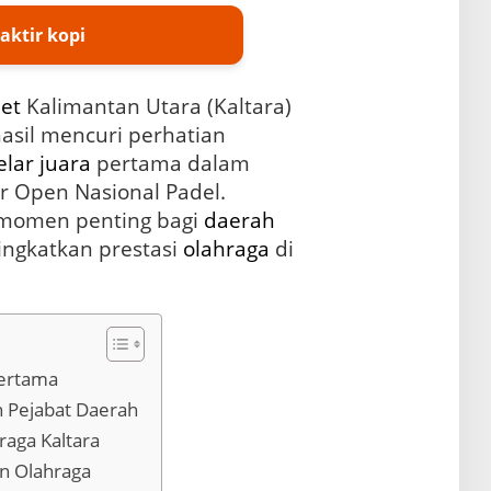
aktir kopi
let
Kalimantan Utara (Kaltara)
hasil mencuri perhatian
elar
juara
pertama dalam
 Open Nasional Padel.
 momen penting bagi
daerah
ngkatkan prestasi
olahraga
di
Pertama
n Pejabat Daerah
raga Kaltara
n Olahraga