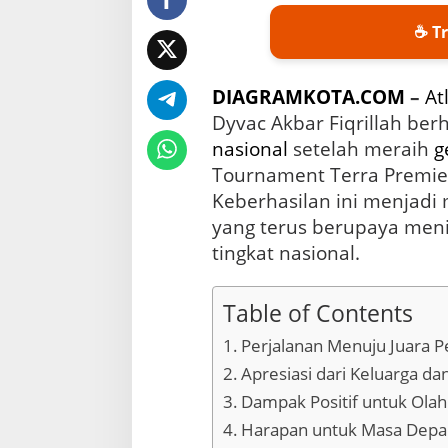
a
n
☕ Tr
g
g
a
DIAGRAMKOTA.COM
–
At
k
a
Dyvac Akbar Fiqrillah ber
n
nasional
setelah meraih
g
A
Tournament Terra Premier
t
l
Keberhasilan ini menjadi
e
yang terus berupaya meni
t
K
tingkat nasional.
a
l
t
Table of Contents
a
Perjalanan Menuju Juara 
r
a
Apresiasi dari Keluarga da
d
Dampak Positif untuk Olah
i
K
Harapan untuk Masa Depa
a