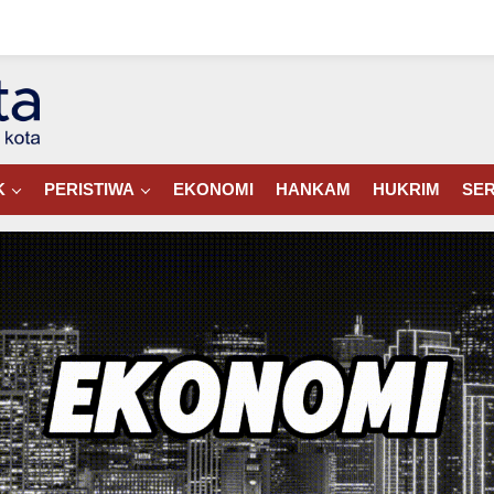
K
PERISTIWA
EKONOMI
HANKAM
HUKRIM
SER