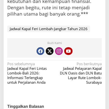
kebutuhan dan kemampuan finansial.
Dengan begitu, rute ini tetap menjadi
pilihan utama bagi banyak orang.***
Jadwal Kapal Feri Lembah-Jangkar Tahun 2026
Ikuti Kami
N
Pos sebelumnya
Pos berikutnya
Jadwal Kapal Feri Lintas
Jadwal Pelayaran Kapal
a
Lombok-Bali 2026:
DLN Oasis dan DLN Batu
v
Informasi Terlengkap
Layar Rute Lombok-
untuk Perjalanan Anda
Surabaya
i
g
a
s