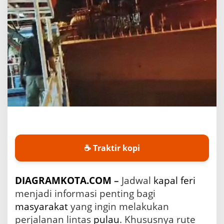
l
F
e
r
i
L
e
m
b
a
h
-
J
a
n
g
☕ Traktir kopi
k
a
r
DIAGRAMKOTA.COM
–
Jadwal
kapal feri
T
menjadi informasi penting bagi
a
h
masyarakat
yang ingin melakukan
u
perjalanan lintas
pulau
. Khususnya rute
n