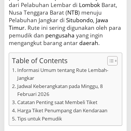
dari Pelabuhan Lembar di
Lombok
Barat,
2
0
Nusa Tenggara Barat (
NTB
) menuju
2
Pelabuhan Jangkar di
Situbondo
,
Jawa
6
:
Timur
. Rute ini sering digunakan oleh para
I
pemudik dan
pengusaha
yang ingin
n
mengangkut barang antar
daerah
.
f
o
r
Table of Contents
m
a
Informasi Umum tentang Rute Lembah-
s
i
Jangkar
T
Jadwal Keberangkatan pada Minggu, 8
e
r
Februari 2026
k
Catatan Penting saat Membeli Tiket
i
n
Harga Tiket Penumpang dan Kendaraan
i
Tips untuk Pemudik
u
n