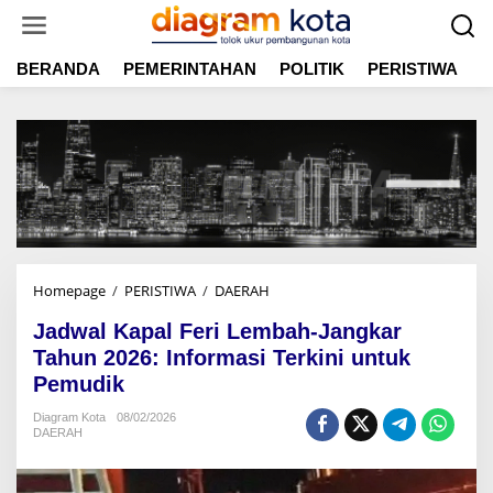
L
e
w
BERANDA
PEMERINTAHAN
POLITIK
PERISTIWA
E
a
t
i
k
e
k
o
n
t
e
n
Homepage
/
PERISTIWA
/
DAERAH
J
a
Jadwal Kapal Feri Lembah-Jangkar
d
w
Tahun 2026: Informasi Terkini untuk
a
Pemudik
l
K
Diagram Kota
08/02/2026
DAERAH
a
p
a