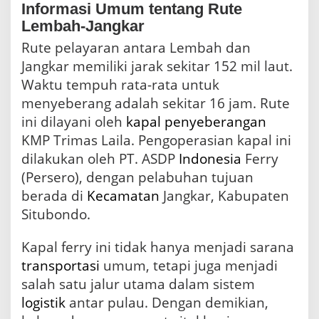
t
Informasi Umum tentang Rute
u
Lembah-Jangkar
k
P
Rute pelayaran antara Lembah dan
e
Jangkar memiliki jarak sekitar 152 mil laut.
m
Waktu tempuh rata-rata untuk
u
d
menyeberang adalah sekitar 16 jam. Rute
i
ini dilayani oleh
kapal penyeberangan
k
KMP Trimas Laila. Pengoperasian kapal ini
dilakukan oleh PT. ASDP
Indonesia
Ferry
(Persero), dengan pelabuhan tujuan
berada di
Kecamatan
Jangkar, Kabupaten
Situbondo.
Kapal ferry ini tidak hanya menjadi sarana
transportasi
umum, tetapi juga menjadi
salah satu jalur utama dalam sistem
logistik
antar pulau. Dengan demikian,