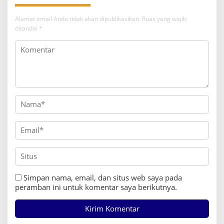
i
p
Alamat email Anda tidak akan dipublikasikan.
Ruas yang wajib
o
ditandai
*
s
Simpan nama, email, dan situs web saya pada
peramban ini untuk komentar saya berikutnya.