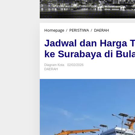
Homepage
/
PERISTIWA
/
DAERAH
J
a
Jadwal dan Harga T
d
w
ke Surabaya di Bul
a
l
d
Diagram Kota
02/02/2026
DAERAH
a
n
H
a
r
g
a
T
i
k
e
t