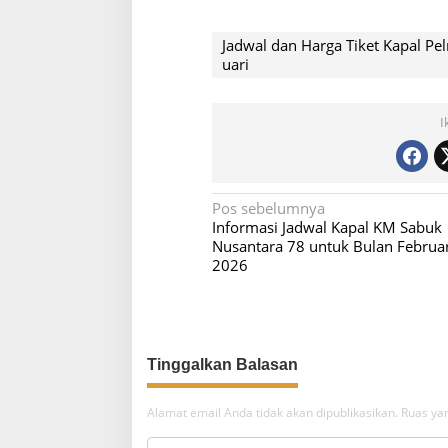
Jadwal dan Harga Tiket Kapal Pel
uari
I
N
Pos sebelumnya
Informasi Jadwal Kapal KM Sabuk
a
Nusantara 78 untuk Bulan Februar
v
2026
i
g
a
s
i
Alamat email Anda tidak akan dipublikasikan.
Ruas yan
p