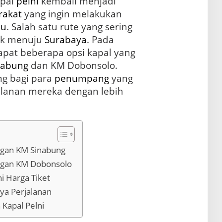
pal
pelni
kembali menjadi
rakat
yang ingin melakukan
au
. Salah satu rute yang sering
iak menuju
Surabaya
. Pada
apat beberapa opsi kapal yang
nabung
dan KM Dobonsolo.
ing bagi para
penumpang
yang
alanan mereka dengan lebih
ngan KM Sinabung
ngan KM Dobonsolo
 Harga Tiket
ya Perjalanan
Kapal Pelni