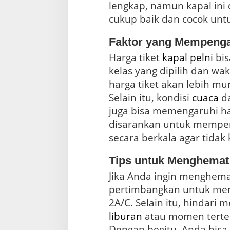
lengkap, namun kapal ini d
cukup baik dan cocok untu
Faktor yang Mempenga
Harga tiket
kapal pelni
bis
kelas yang dipilih dan wa
harga tiket akan lebih mura
Selain itu, kondisi
cuaca
da
juga bisa memengaruhi har
disarankan untuk memperh
secara berkala agar tidak 
Tips untuk Menghemat 
Jika Anda ingin menghema
pertimbangkan untuk mem
liburan
atau momen terten
Dengan begitu, Anda bisa