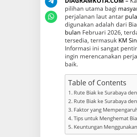
DIAGRAMKOTA.COM
–
Ka
a
b
pilihan utama bagi
masya
a
perjalanan laut antar
pul
y
digunakan adalah dari B
a
d
bulan
Februari 2026, terd
i
tersedia, termasuk
KM Si
B
u
Informasi ini sangat pent
l
ingin merencanakan perj
a
baik.
n
F
e
Table of Contents
b
r
Rute Biak ke Surabaya de
u
a
Rute Biak ke Surabaya de
r
Faktor yang Mempengaruhi
i
2
Tips untuk Menghemat Bia
0
Keuntungan Menggunakan 
2
6