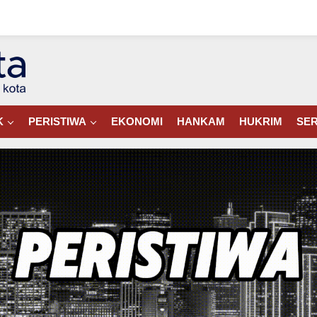
K
PERISTIWA
EKONOMI
HANKAM
HUKRIM
SER