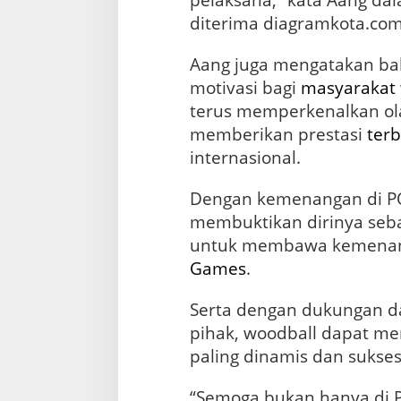
pelaksana,” kata Aang dal
diterima diagramkota.com,
Aang juga mengatakan bah
motivasi bagi
masyarakat
terus memperkenalkan ola
memberikan prestasi
terb
internasional.
Dengan kemenangan di PO
membuktikan dirinya seba
untuk membawa kemenang
Games
.
Serta dengan dukungan d
pihak, woodball dapat men
paling dinamis dan sukses
“Semoga bukan hanya di P