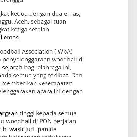
kat kedua dengan dua emas,
nggu. Aceh, sebagai tuan
kat ketiga setelah
i emas
.
odball Association (IWbA)
 penyelenggaraan woodball di
n
sejarah
bagi olahraga ini,
ada semua yang terlibat. Dan
g memberikan kesempatan
lenggarakan acara ini dengan
argaan
tinggi kepada semua
t woodball di PON berjalan
tih,
wasit
juri, panitia