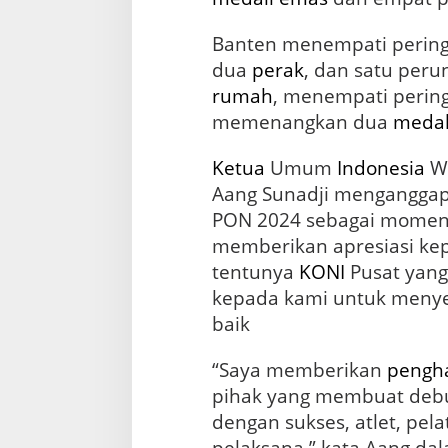
d
i
Banten menempati pering
S
dua
perak
, dan satu peru
E
A
rumah
, menempati pering
G
memenangkan dua
medal
a
m
e
Ketua
Umum
Indonesia
Wo
s
Aang Sunadji menganggap
PON 2024 sebagai mome
memberikan apresiasi kep
tentunya
KONI
Pusat yan
kepada kami untuk menye
baik
“Saya memberikan
pengh
pihak yang membuat debu
dengan sukses, atlet, pela