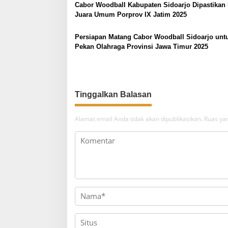
Cabor Woodball Kabupaten Sidoarjo Dipastikan
s
Juara Umum Porprov IX Jatim 2025
i
p
Persiapan Matang Cabor Woodball Sidoarjo unt
Pekan Olahraga Provinsi Jawa Timur 2025
o
s
Tinggalkan Balasan
Alamat email Anda tidak akan dipublikasikan.
Ruas yan