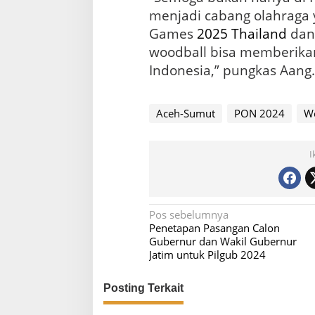
menjadi cabang olahraga 
Games
2025
Thailand
dan 
woodball bisa memberikan
Indonesia,” pungkas Aang.
Aceh-Sumut
PON 2024
W
I
N
Pos sebelumnya
Penetapan Pasangan Calon
a
Gubernur dan Wakil Gubernur
v
Jatim untuk Pilgub 2024
i
Posting Terkait
g
a