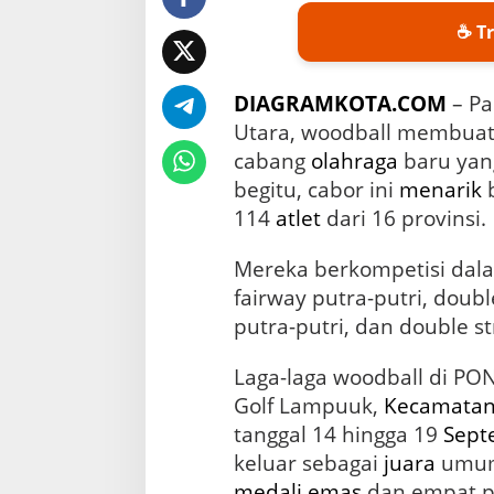
a
K
☕ Tr
e
m
e
DIAGRAMKOTA.COM
– Pa
n
a
Utara, woodball membuat 
n
cabang
olahraga
baru yan
g
begitu, cabor ini
menarik
b
a
n
114
atlet
dari 16 provinsi.
b
a
Mereka berkompetisi dal
g
fairway putra-putri, doubl
i
I
putra-putri, dan double st
n
d
Laga-laga woodball di PO
o
n
Golf Lampuuk,
Kecamata
e
tanggal 14 hingga 19
Sept
s
keluar sebagai
juara
umum
i
a
medali
emas
dan empat p