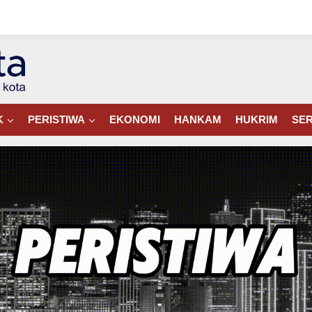
K
PERISTIWA
EKONOMI
HANKAM
HUKRIM
SER