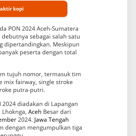
aktir kopi
da PON 2024 Aceh-Sumatera
debutnya sebagai salah satu
g dipertandingkan. Meskipun
anyak peserta dengan total
am tujuh nomor, termasuk tim
e mix fairway, single stroke
roke putra-putri.
N 2024 diadakan di Lapangan
n
Lhoknga,
Aceh
Besar dari
ember
2024.
Jawa Tengah
 dengan mengumpulkan tiga
erunggu.