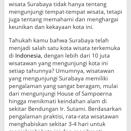
wisata Surabaya tidak hanya tentang
mengunjungi tempat-tempat wisata, tetapi
juga tentang memahami dan menghargai
keunikan dan kekayaan kota ini.
Tahukah kamu bahwa Surabaya telah
menjadi salah satu kota wisata terkemuka
di
Indonesia
, dengan lebih dari 10 juta
wisatawan yang mengunjungi kota ini
setiap tahunnya? Umumnya, wisatawan
yang mengunjungi Surabaya memiliki
pengalaman yang sangat beragam, mulai
dari mengunjungi House of Sampoerna
hingga menikmati keindahan alam di
sekitar Bendungan Ir. Sutami. Berdasarkan
pengalaman praktisi, rata-rata wisatawan
menghabiskan sekitar 3-4 hari untuk