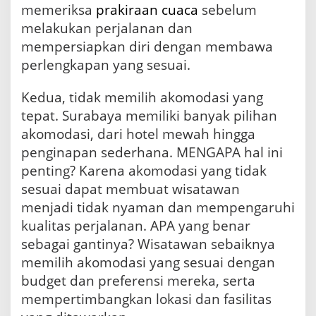
memeriksa
prakiraan cuaca
sebelum
melakukan perjalanan dan
mempersiapkan diri dengan membawa
perlengkapan yang sesuai.
Kedua, tidak memilih akomodasi yang
tepat. Surabaya memiliki banyak pilihan
akomodasi, dari hotel mewah hingga
penginapan sederhana. MENGAPA hal ini
penting? Karena akomodasi yang tidak
sesuai dapat membuat wisatawan
menjadi tidak nyaman dan mempengaruhi
kualitas perjalanan. APA yang benar
sebagai gantinya? Wisatawan sebaiknya
memilih akomodasi yang sesuai dengan
budget dan preferensi mereka, serta
mempertimbangkan lokasi dan fasilitas