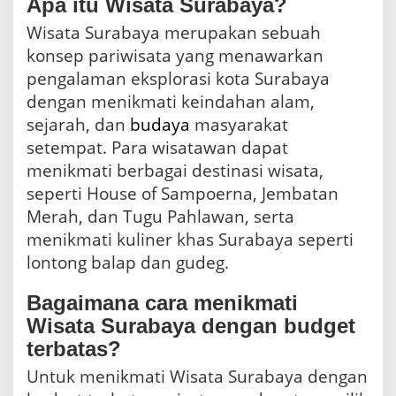
Apa itu Wisata Surabaya?
Wisata Surabaya merupakan sebuah
konsep pariwisata yang menawarkan
pengalaman eksplorasi kota Surabaya
dengan menikmati keindahan alam,
sejarah, dan
budaya
masyarakat
setempat. Para wisatawan dapat
menikmati berbagai destinasi wisata,
seperti House of Sampoerna, Jembatan
Merah, dan Tugu Pahlawan, serta
menikmati kuliner khas Surabaya seperti
lontong balap dan gudeg.
Bagaimana cara menikmati
Wisata Surabaya dengan budget
terbatas?
Untuk menikmati Wisata Surabaya dengan