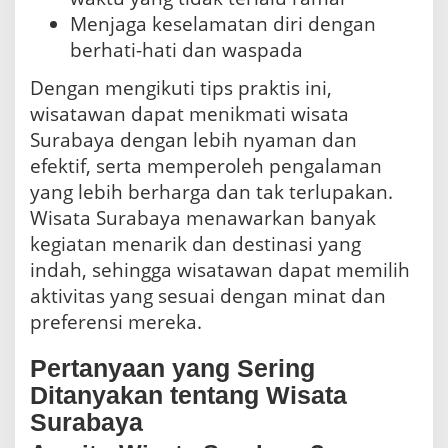
Menjaga keselamatan diri dengan
berhati-hati dan waspada
Dengan mengikuti tips praktis ini,
wisatawan dapat menikmati wisata
Surabaya dengan lebih nyaman dan
efektif, serta memperoleh pengalaman
yang lebih berharga dan tak terlupakan.
Wisata Surabaya menawarkan banyak
kegiatan menarik dan destinasi yang
indah, sehingga wisatawan dapat memilih
aktivitas yang sesuai dengan minat dan
preferensi mereka.
Pertanyaan yang Sering
Ditanyakan tentang Wisata
Surabaya