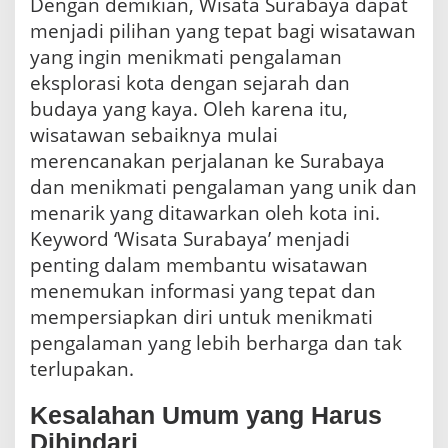
Dengan demikian, Wisata Surabaya dapat
menjadi pilihan yang tepat bagi wisatawan
yang ingin menikmati pengalaman
eksplorasi kota dengan sejarah dan
budaya yang kaya. Oleh karena itu,
wisatawan sebaiknya mulai
merencanakan perjalanan ke Surabaya
dan menikmati pengalaman yang unik dan
menarik yang ditawarkan oleh kota ini.
Keyword ‘Wisata Surabaya’ menjadi
penting dalam membantu wisatawan
menemukan informasi yang tepat dan
mempersiapkan diri untuk menikmati
pengalaman yang lebih berharga dan tak
terlupakan.
Kesalahan Umum yang Harus
Dihindari