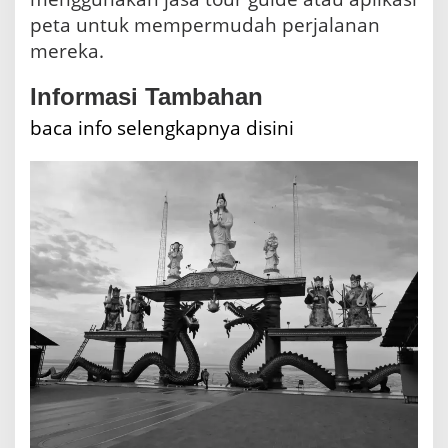
peta untuk mempermudah perjalanan
mereka.
Informasi Tambahan
baca info selengkapnya disini