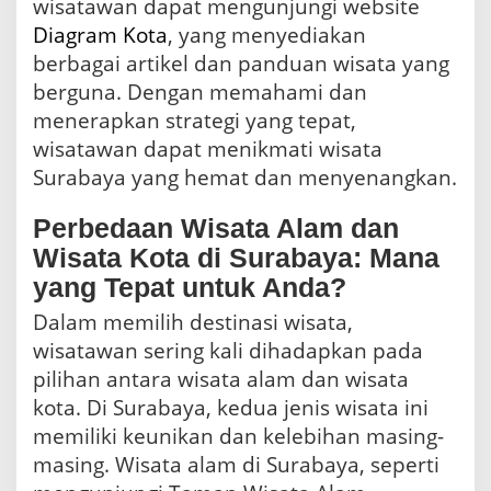
wisatawan dapat mengunjungi website
Diagram Kota
, yang menyediakan
berbagai artikel dan panduan wisata yang
berguna. Dengan memahami dan
menerapkan strategi yang tepat,
wisatawan dapat menikmati wisata
Surabaya yang hemat dan menyenangkan.
Perbedaan Wisata Alam dan
Wisata Kota di Surabaya: Mana
yang Tepat untuk Anda?
Dalam memilih destinasi wisata,
wisatawan sering kali dihadapkan pada
pilihan antara wisata alam dan wisata
kota. Di Surabaya, kedua jenis wisata ini
memiliki keunikan dan kelebihan masing-
masing. Wisata alam di Surabaya, seperti