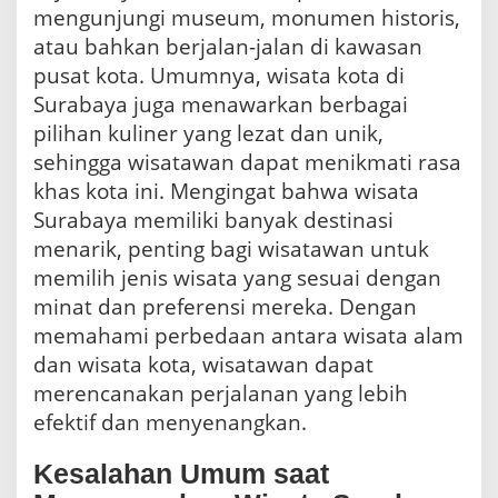
mengunjungi museum, monumen historis,
atau bahkan berjalan-jalan di kawasan
pusat kota. Umumnya, wisata kota di
Surabaya juga menawarkan berbagai
pilihan kuliner yang lezat dan unik,
sehingga wisatawan dapat menikmati rasa
khas kota ini. Mengingat bahwa wisata
Surabaya memiliki banyak destinasi
menarik, penting bagi wisatawan untuk
memilih jenis wisata yang sesuai dengan
minat dan preferensi mereka. Dengan
memahami perbedaan antara wisata alam
dan wisata kota, wisatawan dapat
merencanakan perjalanan yang lebih
efektif dan menyenangkan.
Kesalahan Umum saat