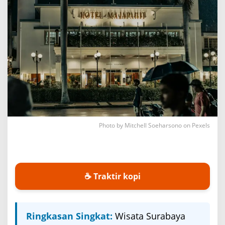
s
a
t
a
S
u
r
a
b
a
y
a
y
Photo by Mitchell Soeharsono on Pexels
a
n
g
H
e
m
☕ Traktir kopi
a
t
d
a
Ringkasan Singkat:
Wisata
Surabaya
n