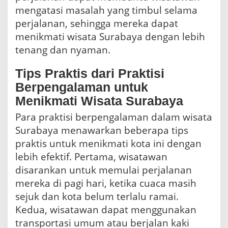
mengatasi masalah yang timbul selama
perjalanan, sehingga mereka dapat
menikmati wisata Surabaya dengan lebih
tenang dan nyaman.
Tips Praktis dari Praktisi
Berpengalaman untuk
Menikmati Wisata Surabaya
Para praktisi berpengalaman dalam wisata
Surabaya menawarkan beberapa tips
praktis untuk menikmati kota ini dengan
lebih efektif. Pertama, wisatawan
disarankan untuk memulai perjalanan
mereka di pagi hari, ketika cuaca masih
sejuk dan kota belum terlalu ramai.
Kedua, wisatawan dapat menggunakan
transportasi umum atau berjalan kaki