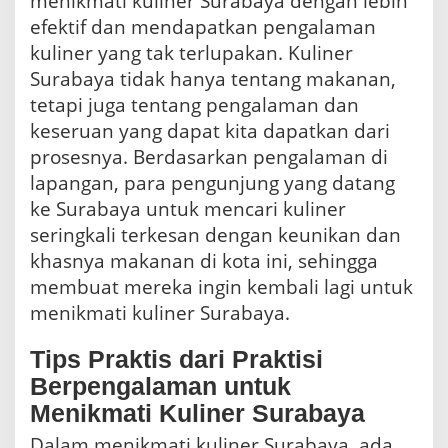
menikmati kuliner Surabaya dengan lebih
efektif dan mendapatkan pengalaman
kuliner yang tak terlupakan. Kuliner
Surabaya tidak hanya tentang makanan,
tetapi juga tentang pengalaman dan
keseruan yang dapat kita dapatkan dari
prosesnya. Berdasarkan pengalaman di
lapangan, para pengunjung yang datang
ke Surabaya untuk mencari kuliner
seringkali terkesan dengan keunikan dan
khasnya makanan di kota ini, sehingga
membuat mereka ingin kembali lagi untuk
menikmati kuliner Surabaya.
Tips Praktis dari Praktisi
Berpengalaman untuk
Menikmati Kuliner Surabaya
Dalam menikmati kuliner Surabaya, ada