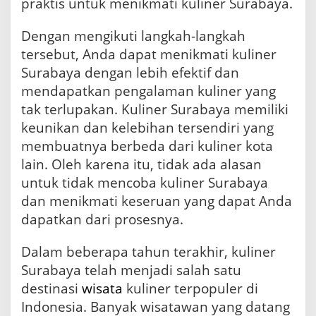
praktis untuk menikmati kuliner Surabaya.
Dengan mengikuti langkah-langkah
tersebut, Anda dapat menikmati kuliner
Surabaya dengan lebih efektif dan
mendapatkan pengalaman kuliner yang
tak terlupakan. Kuliner Surabaya memiliki
keunikan dan kelebihan tersendiri yang
membuatnya berbeda dari kuliner kota
lain. Oleh karena itu, tidak ada alasan
untuk tidak mencoba kuliner Surabaya
dan menikmati keseruan yang dapat Anda
dapatkan dari prosesnya.
Dalam beberapa tahun terakhir, kuliner
Surabaya telah menjadi salah satu
destinasi
wisata
kuliner terpopuler di
Indonesia. Banyak wisatawan yang datang