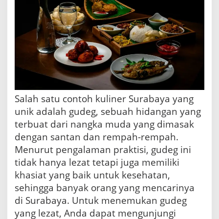
Salah satu contoh kuliner Surabaya yang
unik adalah gudeg, sebuah hidangan yang
terbuat dari nangka muda yang dimasak
dengan santan dan rempah-rempah.
Menurut pengalaman praktisi, gudeg ini
tidak hanya lezat tetapi juga memiliki
khasiat yang baik untuk kesehatan,
sehingga banyak orang yang mencarinya
di Surabaya. Untuk menemukan gudeg
yang lezat, Anda dapat mengunjungi