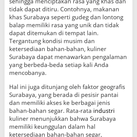
sehingga menciptakan rasa yang khas dan
tidak dapat ditiru. Contohnya, makanan
khas Surabaya seperti gudeg dan lontong
balap memiliki rasa yang unik dan tidak
dapat ditemukan di tempat lain.
Tergantung kondisi musim dan
ketersediaan bahan-bahan, kuliner
Surabaya dapat menawarkan pengalaman
yang berbeda-beda setiap kali Anda
mencobanya.
Hal ini juga ditunjang oleh faktor geografis
Surabaya, yang berada di pesisir pantai
dan memiliki akses ke berbagai jenis
bahan-bahan segar. Rata-rata
industri
kuliner menunjukkan bahwa Surabaya
memiliki keunggulan dalam hal
ketersediaan bahan-bahan segar,