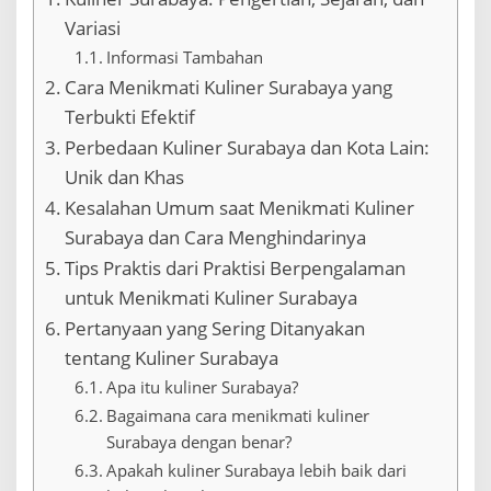
Variasi
Informasi Tambahan
Cara Menikmati Kuliner Surabaya yang
Terbukti Efektif
Perbedaan Kuliner Surabaya dan Kota Lain:
Unik dan Khas
Kesalahan Umum saat Menikmati Kuliner
Surabaya dan Cara Menghindarinya
Tips Praktis dari Praktisi Berpengalaman
untuk Menikmati Kuliner Surabaya
Pertanyaan yang Sering Ditanyakan
tentang Kuliner Surabaya
Apa itu kuliner Surabaya?
Bagaimana cara menikmati kuliner
Surabaya dengan benar?
Apakah kuliner Surabaya lebih baik dari