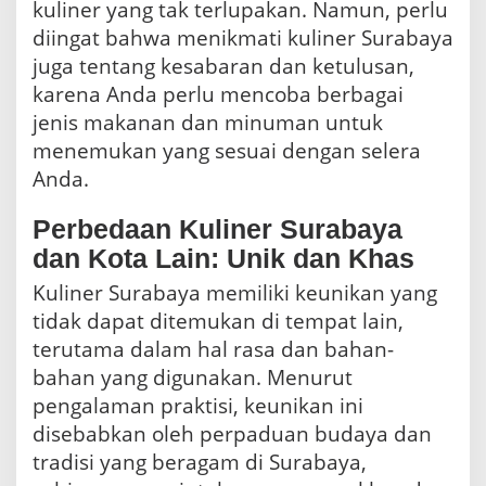
kuliner yang tak terlupakan. Namun, perlu
diingat bahwa menikmati kuliner Surabaya
juga tentang kesabaran dan ketulusan,
karena Anda perlu mencoba berbagai
jenis makanan dan minuman untuk
menemukan yang sesuai dengan selera
Anda.
Perbedaan Kuliner Surabaya
dan Kota Lain: Unik dan Khas
Kuliner Surabaya memiliki keunikan yang
tidak dapat ditemukan di tempat lain,
terutama dalam hal rasa dan bahan-
bahan yang digunakan. Menurut
pengalaman praktisi, keunikan ini
disebabkan oleh perpaduan budaya dan
tradisi yang beragam di Surabaya,