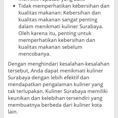
Tidak memperhatikan kebersihan dan
kualitas makanan: Kebersihan dan
kualitas makanan sangat penting
dalam menikmati kuliner Surabaya.
Oleh karena itu, penting untuk
memperhatikan kebersihan dan
kualitas makanan sebelum
mencobanya.
Dengan menghindari kesalahan-kesalahan
tersebut, Anda dapat menikmati kuliner
Surabaya dengan lebih efektif dan
mendapatkan pengalaman kuliner yang
tak terlupakan. Kuliner Surabaya memiliki
keunikan dan kelebihan tersendiri yang
membuatnya berbeda dari kuliner kota
lain.