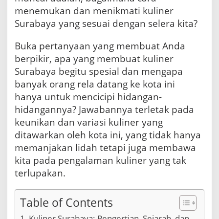
menemukan dan menikmati kuliner
Surabaya yang sesuai dengan selera kita?
Buka pertanyaan yang membuat Anda
berpikir, apa yang membuat kuliner
Surabaya begitu spesial dan mengapa
banyak orang rela datang ke kota ini
hanya untuk mencicipi hidangan-
hidangannya? Jawabannya terletak pada
keunikan dan variasi kuliner yang
ditawarkan oleh kota ini, yang tidak hanya
memanjakan lidah tetapi juga membawa
kita pada pengalaman kuliner yang tak
terlupakan.
Table of Contents
Kuliner Surabaya: Pengertian, Sejarah, dan