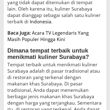
yang tidak dapat ditemukan di tempat
lain. Oleh karena itu, kuliner Surabaya
dapat dianggap sebagai salah satu kuliner
terbaik di
Indonesia
.
Baca Juga:
Acara TV Legendaris Yang
Masih Populer Hingga Kini
Dimana tempat terbaik untuk
menikmati kuliner Surabaya?
Tempat terbaik untuk menikmati kuliner
Surabaya adalah di pasar tradisional atau
di restoran yang terkenal dengan
makanan khas Surabaya. Di pasar
tradisional, Anda dapat menemukan
berbagai jenis makanan khas Surabaya
dengan harga yang terjangkau. Sementara
itu, di restoran yang terkenal, Anda dapat