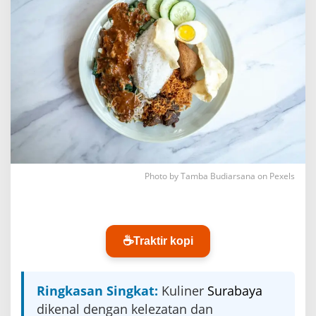
l
i
n
e
r
S
u
r
a
b
a
y
a
Photo by Tamba Budiarsana on Pexels
y
a
n
g
M
☕
Traktir kopi
e
n
g
g
Ringkasan Singkat:
Kuliner
Surabaya
o
dikenal dengan kelezatan dan
y