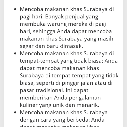
Mencoba makanan khas Surabaya di
pagi hari: Banyak penjual yang
membuka warung mereka di pagi
hari, sehingga Anda dapat mencoba
makanan khas Surabaya yang masih
segar dan baru dimasak.
Mencoba makanan khas Surabaya di
tempat-tempat yang tidak biasa: Anda
dapat mencoba makanan khas
Surabaya di tempat-tempat yang tidak
biasa, seperti di pinggir jalan atau di
pasar tradisional. Ini dapat
memberikan Anda pengalaman
kuliner yang unik dan menarik.
Mencoba makanan khas Surabaya
dengan cara yang berbeda: Anda
dapat mencoba makanan khas