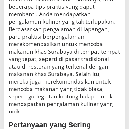
beberapa tips praktis yang dapat
membantu Anda mendapatkan
pengalaman kuliner yang tak terlupakan.
Berdasarkan pengalaman di lapangan,
para praktisi berpengalaman
merekomendasikan untuk mencoba
makanan khas Surabaya di tempat-tempat
yang tepat, seperti di pasar tradisional
atau di restoran yang terkenal dengan
makanan khas Surabaya. Selain itu,
mereka juga merekomendasikan untuk
mencoba makanan yang tidak biasa,
seperti gudeg atau lontong balap, untuk
mendapatkan pengalaman kuliner yang
unik.
Pertanyaan yang Sering