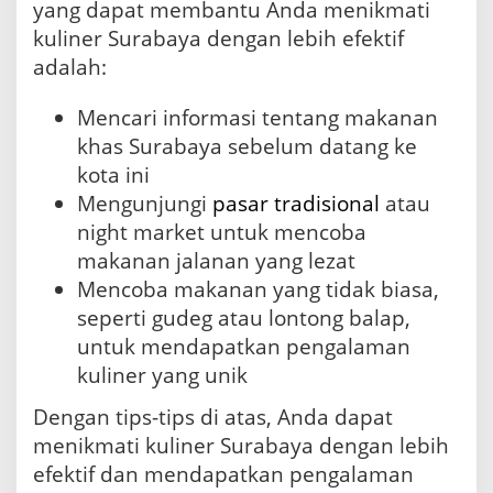
yang dapat membantu Anda menikmati
kuliner Surabaya dengan lebih efektif
adalah:
Mencari informasi tentang makanan
khas Surabaya sebelum datang ke
kota ini
Mengunjungi
pasar tradisional
atau
night market untuk mencoba
makanan jalanan yang lezat
Mencoba makanan yang tidak biasa,
seperti gudeg atau lontong balap,
untuk mendapatkan pengalaman
kuliner yang unik
Dengan tips-tips di atas, Anda dapat
menikmati kuliner Surabaya dengan lebih
efektif dan mendapatkan pengalaman