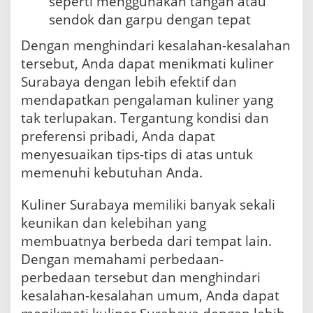
seperti menggunakan tangan atau
sendok dan garpu dengan tepat
Dengan menghindari kesalahan-kesalahan
tersebut, Anda dapat menikmati kuliner
Surabaya dengan lebih efektif dan
mendapatkan pengalaman kuliner yang
tak terlupakan. Tergantung kondisi dan
preferensi pribadi, Anda dapat
menyesuaikan tips-tips di atas untuk
memenuhi kebutuhan Anda.
Kuliner Surabaya memiliki banyak sekali
keunikan dan kelebihan yang
membuatnya berbeda dari tempat lain.
Dengan memahami perbedaan-
perbedaan tersebut dan menghindari
kesalahan-kesalahan umum, Anda dapat