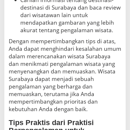
Carilah informasi tentang destinasi-
destinasi di Surabaya dan baca review
dari wisatawan lain untuk
mendapatkan gambaran yang lebih
akurat tentang pengalaman wisata.
Dengan mempertimbangkan tips di atas,
Anda dapat menghindari kesalahan umum
dalam merencanakan wisata Surabaya
dan menikmati pengalaman wisata yang
menyenangkan dan memuaskan. Wisata
Surabaya dapat menjadi sebuah
pengalaman yang berharga dan
memuaskan, terutama jika Anda
mempertimbangkan prioritas dan
kebutuhan Anda dengan baik.
Tips Praktis dari Praktisi