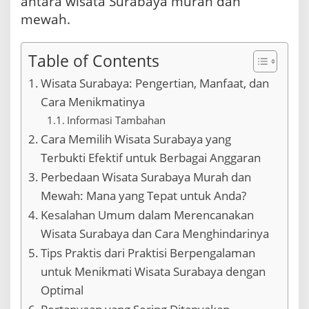
antara wisata Surabaya murah dan
mewah.
Table of Contents
Wisata Surabaya: Pengertian, Manfaat, dan
Cara Menikmatinya
Informasi Tambahan
Cara Memilih Wisata Surabaya yang
Terbukti Efektif untuk Berbagai Anggaran
Perbedaan Wisata Surabaya Murah dan
Mewah: Mana yang Tepat untuk Anda?
Kesalahan Umum dalam Merencanakan
Wisata Surabaya dan Cara Menghindarinya
Tips Praktis dari Praktisi Berpengalaman
untuk Menikmati Wisata Surabaya dengan
Optimal