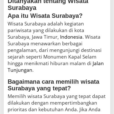
Ditanyakan tentang Wisata
Surabaya
Apa itu Wisata Surabaya?
Wisata Surabaya adalah kegiatan
pariwisata yang dilakukan di kota
Surabaya, Jawa Timur,
Indonesia
. Wisata
Surabaya menawarkan berbagai
pengalaman, dari mengunjungi destinasi
sejarah seperti Monumen Kapal Selam
hingga menikmati hiburan malam di
Jalan
Tunjungan
.
Bagaimana cara memilih wisata
Surabaya yang tepat?
Memilih wisata Surabaya yang tepat dapat
dilakukan dengan mempertimbangkan
prioritas dan kebutuhan Anda. Jika Anda