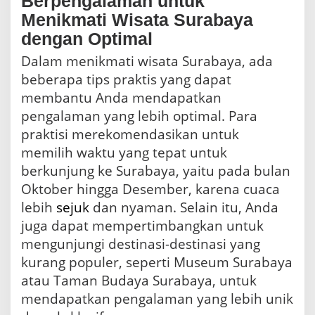
Berpengalaman untuk
Menikmati Wisata Surabaya
dengan Optimal
Dalam menikmati wisata Surabaya, ada
beberapa tips praktis yang dapat
membantu Anda mendapatkan
pengalaman yang lebih optimal. Para
praktisi merekomendasikan untuk
memilih waktu yang tepat untuk
berkunjung ke Surabaya, yaitu pada bulan
Oktober hingga Desember, karena cuaca
lebih
sejuk
dan nyaman. Selain itu, Anda
juga dapat mempertimbangkan untuk
mengunjungi destinasi-destinasi yang
kurang populer, seperti Museum Surabaya
atau Taman Budaya Surabaya, untuk
mendapatkan pengalaman yang lebih unik