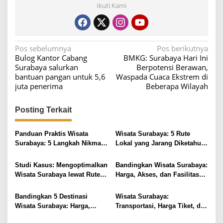
Ikuti Kami
N
Pos sebelumnya
Pos berikutnya
Bulog Kantor Cabang
BMKG: Surabaya Hari Ini
a
Surabaya salurkan
Berpotensi Berawan,
v
bantuan pangan untuk 5,6
Waspada Cuaca Ekstrem di
juta penerima
Beberapa Wilayah
i
g
Posting Terkait
a
s
Panduan Praktis Wisata
Wisata Surabaya: 5 Rute
i
Surabaya: 5 Langkah Nikmati
Lokal yang Jarang Diketahui
Kota Hemat
& Tips Praktis
p
Studi Kasus: Mengoptimalkan
Bandingkan Wisata Surabaya:
o
Wisata Surabaya lewat Rute
Harga, Akses, dan Fasilitas
s
Kuliner Lokal
Pilihan
Bandingkan 5 Destinasi
Wisata Surabaya:
Wisata Surabaya: Harga,
Transportasi, Harga Tiket, dan
Akses, dan Pengalaman
Waktu Terbaik