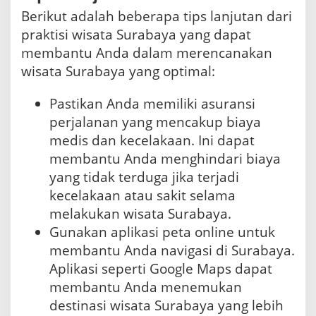
Berikut adalah beberapa tips lanjutan dari
praktisi wisata Surabaya yang dapat
membantu Anda dalam merencanakan
wisata Surabaya yang optimal:
Pastikan Anda memiliki asuransi
perjalanan yang mencakup biaya
medis dan kecelakaan. Ini dapat
membantu Anda menghindari biaya
yang tidak terduga jika terjadi
kecelakaan atau sakit selama
melakukan wisata Surabaya.
Gunakan aplikasi peta online untuk
membantu Anda navigasi di Surabaya.
Aplikasi seperti Google Maps dapat
membantu Anda menemukan
destinasi wisata Surabaya yang lebih