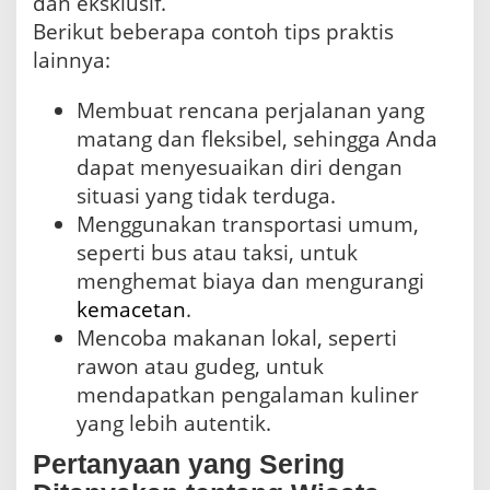
dan eksklusif.
Berikut beberapa contoh tips praktis
lainnya:
Membuat rencana perjalanan yang
matang dan fleksibel, sehingga Anda
dapat menyesuaikan diri dengan
situasi yang tidak terduga.
Menggunakan transportasi umum,
seperti bus atau taksi, untuk
menghemat biaya dan mengurangi
kemacetan
.
Mencoba makanan lokal, seperti
rawon atau gudeg, untuk
mendapatkan pengalaman kuliner
yang lebih autentik.
Pertanyaan yang Sering