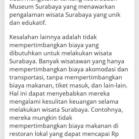
Museum Surabaya yang menawarkan
pengalaman wisata Surabaya yang unik
dan edukatif.
Kesalahan lainnya adalah tidak
mempertimbangkan biaya yang
dibutuhkan untuk melakukan wisata
Surabaya. Banyak wisatawan yang hanya
mempertimbangkan biaya akomodasi dan
transportasi, tanpa mempertimbangkan
biaya makanan, tiket masuk, dan lain-lain.
Hal ini dapat menyebabkan mereka
mengalami kesulitan keuangan selama
melakukan wisata Surabaya. Contohnya,
mereka mungkin tidak
mempertimbangkan biaya makanan di
restoran lokal yang dapat mencapai Rp