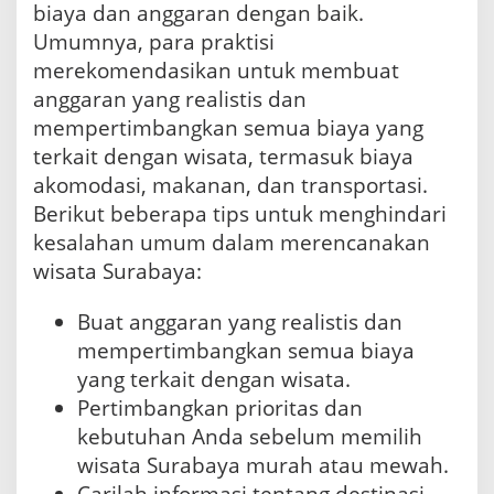
biaya dan anggaran dengan baik.
Umumnya, para praktisi
merekomendasikan untuk membuat
anggaran yang realistis dan
mempertimbangkan semua biaya yang
terkait dengan wisata, termasuk biaya
akomodasi, makanan, dan transportasi.
Berikut beberapa tips untuk menghindari
kesalahan umum dalam merencanakan
wisata Surabaya:
Buat anggaran yang realistis dan
mempertimbangkan semua biaya
yang terkait dengan wisata.
Pertimbangkan prioritas dan
kebutuhan Anda sebelum memilih
wisata Surabaya murah atau mewah.