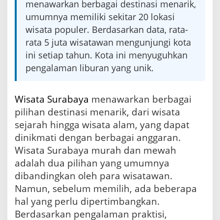
menawarkan berbagai destinasi menarik,
g
umumnya memiliki sekitar 20 lokasi
C
o
wisata populer. Berdasarkan data, rata-
c
rata 5 juta wisatawan mengunjungi kota
o
ini setiap tahun. Kota ini menyuguhkan
k
u
pengalaman liburan yang unik.
n
t
u
Wisata Surabaya
menawarkan berbagai
k
A
pilihan destinasi menarik, dari wisata
n
sejarah hingga wisata alam, yang dapat
d
dinikmati dengan berbagai anggaran.
a
Wisata Surabaya murah dan mewah
adalah dua pilihan yang umumnya
dibandingkan oleh para wisatawan.
Namun, sebelum memilih, ada beberapa
hal yang perlu dipertimbangkan.
Berdasarkan pengalaman praktisi,