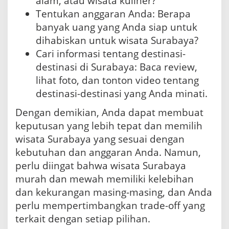
alam, atau wisata kuliner?
Tentukan anggaran Anda: Berapa
banyak uang yang Anda siap untuk
dihabiskan untuk wisata Surabaya?
Cari informasi tentang destinasi-
destinasi di Surabaya: Baca review,
lihat foto, dan tonton video tentang
destinasi-destinasi yang Anda minati.
Dengan demikian, Anda dapat membuat
keputusan yang lebih tepat dan memilih
wisata Surabaya yang sesuai dengan
kebutuhan dan anggaran Anda. Namun,
perlu diingat bahwa wisata Surabaya
murah dan mewah memiliki kelebihan
dan kekurangan masing-masing, dan Anda
perlu mempertimbangkan trade-off yang
terkait dengan setiap pilihan.