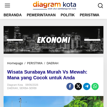
L
e
w
BERANDA
PEMERINTAHAN
POLITIK
PERISTIWA
E
a
t
i
k
e
k
o
n
t
e
n
Homepage
/
PERISTIWA
/
DAERAH
W
i
Wisata Surabaya Murah Vs Mewah:
s
a
Mana yang Cocok untuk Anda
t
Diagram Kota
08/06/2026
a
DAERAH
,
SERBA-SERBI
S
u
r
a