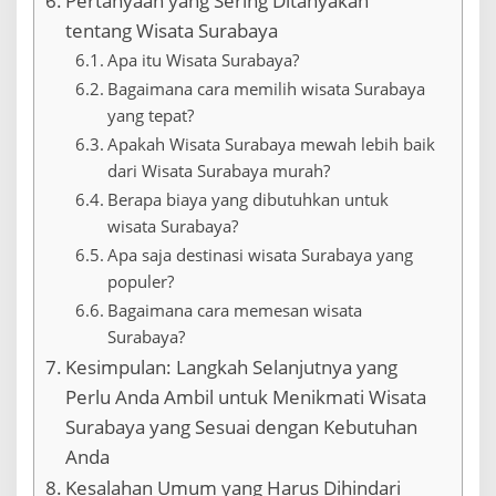
Pertanyaan yang Sering Ditanyakan
tentang Wisata Surabaya
Apa itu Wisata Surabaya?
Bagaimana cara memilih wisata Surabaya
yang tepat?
Apakah Wisata Surabaya mewah lebih baik
dari Wisata Surabaya murah?
Berapa biaya yang dibutuhkan untuk
wisata Surabaya?
Apa saja destinasi wisata Surabaya yang
populer?
Bagaimana cara memesan wisata
Surabaya?
Kesimpulan: Langkah Selanjutnya yang
Perlu Anda Ambil untuk Menikmati Wisata
Surabaya yang Sesuai dengan Kebutuhan
Anda
Kesalahan Umum yang Harus Dihindari