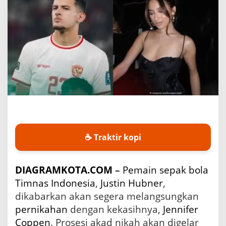
i
n
H
u
b
n
e
r
D
i
k
a
b
a
☕ Traktir kopi
r
k
a
n
DIAGRAMKOTA.COM
–
Pemain
sepak bola
A
Timnas Indonesia
,
Justin Hubner
,
k
dikabarkan akan segera melangsungkan
a
n
pernikahan
dengan kekasihnya,
Jennifer
M
Coppen
. Prosesi akad nikah akan digelar
e