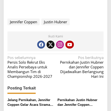
Jennifer Coppen
Justin Hubner
Ikuti Kami
N
Pos sebelumnya
Pos berikutnya
Persis Solo Rekrut Eks
Pernikahan Justin Hubner
a
Analis Persebaya untuk
dan Jennifer Coppen
v
Membangun Tim di
Dijadwalkan Berlangsung
Championship 2026-2027
Hari Ini
i
g
Posting Terkait
a
s
Jelang Pernikahan, Jennifer
Pernikahan Justin Hubner
i
Coppen Gelar Acara Siraman
dan Jennifer Coppen
dengan Kekasihnya Justin
Dijadwalkan Berlangsung