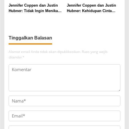
p
Hubner di Bali
Hari Ini
Jennifer Coppen dan Justin
Jennifer Coppen dan Justin
o
Hubner: Tidak Ingin Menikah
Hubner: Kehidupan Cinta
s
Beda Agama
yang Penuh Tantangan
Agama
Tinggalkan Balasan
Alamat email Anda tidak akan dipublikasikan.
Ruas yang wajib
ditandai
*