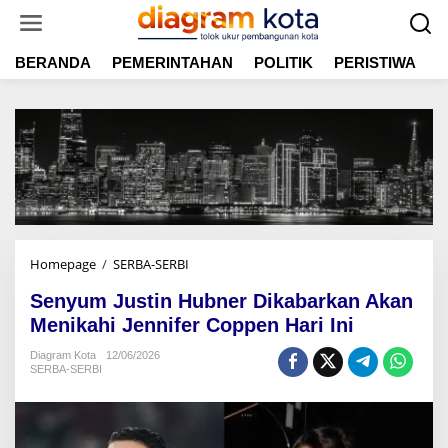
L
e
w
BERANDA
PEMERINTAHAN
POLITIK
PERISTIWA
E
a
t
i
k
e
k
o
n
t
e
n
Homepage
/
SERBA-SERBI
S
e
Senyum Justin Hubner Dikabarkan Akan
n
y
Menikahi Jennifer Coppen Hari Ini
u
Diagram Kota
12/06/2026
m
SERBA-SERBI
J
u
s
t