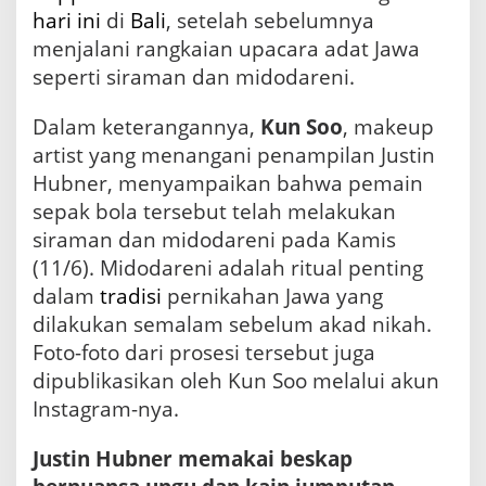
n
hari ini
di
Bali
, setelah sebelumnya
i
menjalani rangkaian upacara adat Jawa
k
seperti siraman dan midodareni.
a
h
i
Dalam keterangannya,
Kun Soo
, makeup
J
artist yang menangani penampilan Justin
e
Hubner, menyampaikan bahwa pemain
n
n
sepak bola tersebut telah melakukan
i
siraman dan midodareni pada Kamis
f
e
(11/6). Midodareni adalah ritual penting
r
dalam
tradisi
pernikahan Jawa yang
C
dilakukan semalam sebelum akad nikah.
o
p
Foto-foto dari prosesi tersebut juga
p
dipublikasikan oleh Kun Soo melalui akun
e
Instagram-nya.
n
H
a
Justin Hubner memakai beskap
r