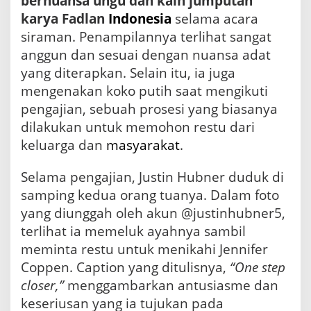
bernuansa ungu dan kain jumputan
i
I
karya Fadlan
Indonesia
selama acara
n
siraman. Penampilannya terlihat sangat
i
anggun dan sesuai dengan nuansa adat
yang diterapkan. Selain itu, ia juga
mengenakan koko putih saat mengikuti
pengajian, sebuah prosesi yang biasanya
dilakukan untuk memohon restu dari
keluarga dan
masyarakat
.
Selama pengajian, Justin Hubner duduk di
samping kedua orang tuanya. Dalam foto
yang diunggah oleh akun @justinhubner5,
terlihat ia memeluk ayahnya sambil
meminta restu untuk menikahi Jennifer
Coppen. Caption yang ditulisnya,
“One step
closer,”
menggambarkan antusiasme dan
keseriusan yang ia tujukan pada