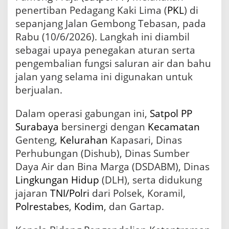
b
penertiban Pedagang Kaki Lima (
PKL
) di
o
sepanjang Jalan Gembong Tebasan, pada
n
Rabu (10/6/2026). Langkah ini diambil
g
T
sebagai upaya penegakan aturan serta
e
pengembalian fungsi saluran air dan bahu
b
jalan yang selama ini digunakan untuk
a
s
berjualan.
a
n
Dalam operasi gabungan ini,
Satpol PP
,
K
Surabaya
bersinergi dengan
Kecamatan
e
Genteng,
Kelurahan
Kapasari, Dinas
m
Perhubungan (Dishub), Dinas Sumber
b
a
Daya Air dan Bina Marga (DSDABM), Dinas
l
Lingkungan Hidup
(DLH), serta didukung
i
jajaran
TNI/Polri
dari Polsek, Koramil,
k
a
Polrestabes
,
Kodim
, dan Gartap.
n
F