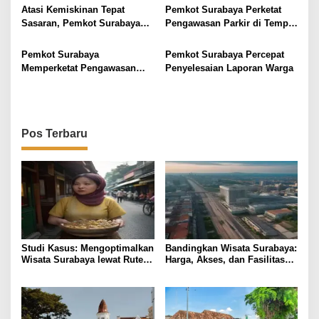
Amankan
Atasi Kemiskinan Tepat
Pemkot Surabaya Perketat
o
Sasaran, Pemkot Surabaya
Pengawasan Parkir di Tempat
s
Gandeng Kampus Rancang
Usaha, Tarif Harus Terdaftar
Brida Step
dan Jelas
Pemkot Surabaya
Pemkot Surabaya Percepat
Memperketat Pengawasan
Penyelesaian Laporan Warga
Parkir di Kawasan Usaha,
Pastikan Transparan dan
Berizin
Pos Terbaru
Studi Kasus: Mengoptimalkan
Bandingkan Wisata Surabaya:
Wisata Surabaya lewat Rute
Harga, Akses, dan Fasilitas
Kuliner Lokal
Pilihan