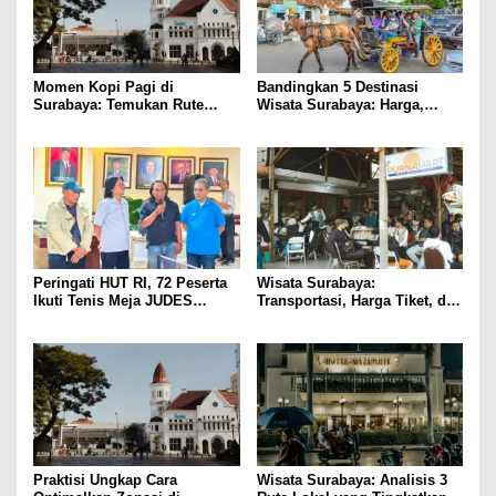
Momen Kopi Pagi di
Bandingkan 5 Destinasi
Surabaya: Temukan Rute
Wisata Surabaya: Harga,
Murah ke Tempat Kerja Ideal
Akses, dan Pengalaman
Peringati HUT RI, 72 Peserta
Wisata Surabaya:
Ikuti Tenis Meja JUDES
Transportasi, Harga Tiket, dan
Surabaya
Waktu Terbaik
Praktisi Ungkap Cara
Wisata Surabaya: Analisis 3