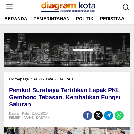
L
e
w
BERANDA
PEMERINTAHAN
POLITIK
PERISTIWA
E
a
t
i
k
e
k
o
n
t
e
n
Homepage
/
PERISTIWA
/
DAERAH
P
e
Pemkot Surabaya Tertibkan Lapak PKL
m
k
Gembong Tebasan, Kembalikan Fungsi
o
Saluran
t
S
Diagram Kota
11/06/2026
PEMERINTAHAN
,
DAERAH
u
r
a