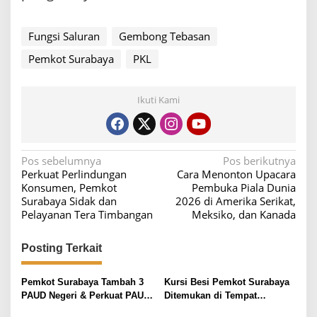
Fungsi Saluran
Gembong Tebasan
Pemkot Surabaya
PKL
Ikuti Kami
N
Pos sebelumnya
Pos berikutnya
Perkuat Perlindungan
Cara Menonton Upacara
a
Konsumen, Pemkot
Pembuka Piala Dunia
v
Surabaya Sidak dan
2026 di Amerika Serikat,
Pelayanan Tera Timbangan
Meksiko, dan Kanada
i
g
Posting Terkait
a
s
Pemkot Surabaya Tambah 3
Kursi Besi Pemkot Surabaya
i
PAUD Negeri & Perkuat PAUD
Ditemukan di Tempat
HI
Rongsok, Petugas Langsung
p