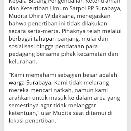
Kepala Bidang Pengendalian Ketentraman
u
n
dan Ketertiban Umum Satpol PP Surabaya,
g
Mudita Dhira Widaksana, menegaskan
s
bahwa penertiban ini tidak dilakukan
i
S
secara serta-merta. Pihaknya telah melalui
a
berbagai
tahapan
panjang, mulai dari
l
sosialisasi hingga pendataan para
u
r
pedagang bersama pihak kecamatan dan
a
kelurahan.
n
“Kami memahami sebagian besar adalah
warga Surabaya
. Kami tidak melarang
mereka mencari nafkah, namun kami
arahkan untuk masuk ke dalam area yang
semestinya agar tidak melanggar
ketentuan,” ujar Mudita saat ditemui di
lokasi penertiban.