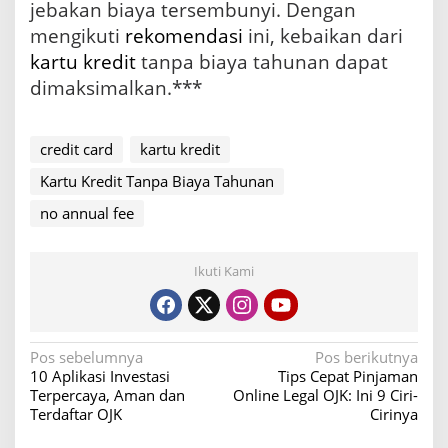
jebakan biaya tersembunyi. Dengan
mengikuti
rekomendasi
ini, kebaikan dari
kartu kredit
tanpa biaya tahunan dapat
dimaksimalkan.***
credit card
kartu kredit
Kartu Kredit Tanpa Biaya Tahunan
no annual fee
Ikuti Kami
N
Pos sebelumnya
Pos berikutnya
10 Aplikasi Investasi
Tips Cepat Pinjaman
a
Terpercaya, Aman dan
Online Legal OJK: Ini 9 Ciri-
v
Terdaftar OJK
Cirinya
i