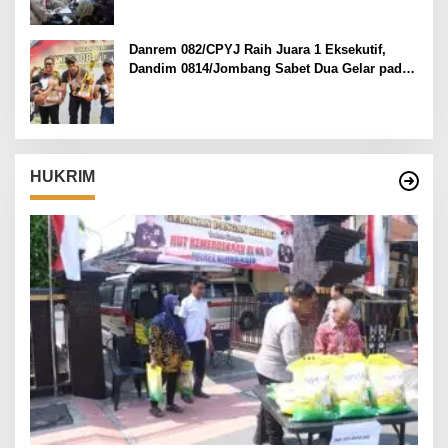
Danrem 082/CPYJ Raih Juara 1 Eksekutif,
Dandim 0814/Jombang Sabet Dua Gelar pada
Danrem 082/CPYJ Cup I
HUKRIM