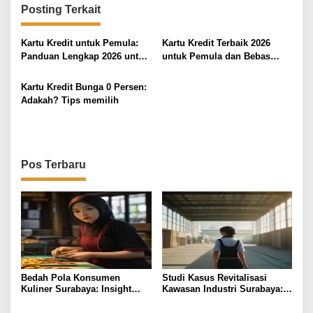
Posting Terkait
g
a
Kartu Kredit untuk Pemula:
Kartu Kredit Terbaik 2026
s
Panduan Lengkap 2026 untuk
untuk Pemula dan Bebas
i
Memulai
Biaya
p
Kartu Kredit Bunga 0 Persen:
Adakah? Tips memilih
o
s
Pos Terbaru
Bedah Pola Konsumen
Studi Kasus Revitalisasi
Kuliner Surabaya: Insight
Kawasan Industri Surabaya:
bagi Foodpreneur
Insight UMKM