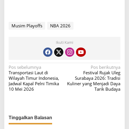
Musim Playoffs
NBA 2026
Ikuti Kami
N
Pos sebelumnya
Pos berikutnya
Transportasi Laut di
Festival Rujak Uleg
a
Wilayah Timur Indonesia,
Surabaya 2026: Tradisi
v
Jadwal Kapal Pelni Timika
Kuliner yang Menjadi Daya
10 Mei 2026
Tarik Budaya
i
g
a
s
Tinggalkan Balasan
i