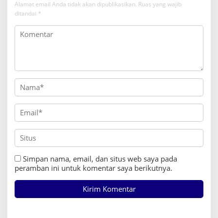
p
Alamat email Anda tidak akan dipublikasikan.
Ruas yang wajib
o
ditandai
*
s
Simpan nama, email, dan situs web saya pada
peramban ini untuk komentar saya berikutnya.