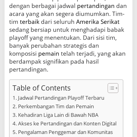
t
dengan berbagai jadwal
pertandingan
dan
u
acara yang akan segera diumumkan. Tim-
k
tim
terbaik
dari seluruh
Amerika Serikat
M
u
sedang bersiap untuk menghadapi babak
s
playoff yang menentukan. Dari sisi tim,
i
banyak perubahan strategis dan
m
P
komposisi
pemain
telah terjadi, yang akan
l
berdampak signifikan pada hasil
a
y
pertandingan.
o
f
f
Table of Contents
s
Jadwal Pertandingan Playoff Terbaru
Perkembangan Tim dan Pemain
Kehadiran Liga Lain di Bawah NBA
Akses ke Pertandingan dan Konten Digital
Pengalaman Penggemar dan Komunitas