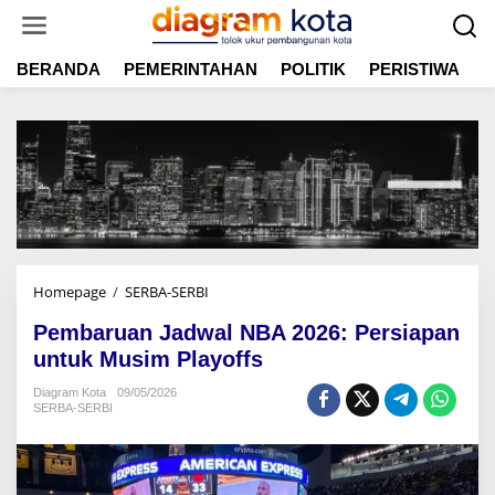
L
e
w
BERANDA
PEMERINTAHAN
POLITIK
PERISTIWA
E
a
t
i
k
e
k
o
n
t
e
n
Homepage
/
SERBA-SERBI
P
e
Pembaruan Jadwal NBA 2026: Persiapan
m
b
untuk Musim Playoffs
a
Diagram Kota
09/05/2026
r
SERBA-SERBI
u
a
n
J