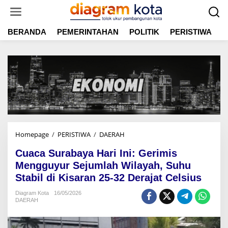
L
e
w
BERANDA
PEMERINTAHAN
POLITIK
PERISTIWA
E
a
t
i
k
e
k
o
n
t
e
n
Homepage
/
PERISTIWA
/
DAERAH
C
u
Cuaca Surabaya Hari Ini: Gerimis
a
c
Mengguyur Sejumlah Wilayah, Suhu
a
Stabil di Kisaran 25-32 Derajat Celsius
S
u
Diagram Kota
16/05/2026
DAERAH
r
a
b