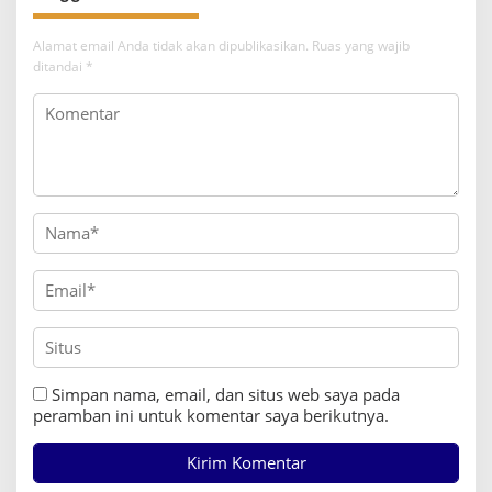
s
i
Alamat email Anda tidak akan dipublikasikan.
Ruas yang wajib
p
ditandai
*
o
s
Simpan nama, email, dan situs web saya pada
peramban ini untuk komentar saya berikutnya.