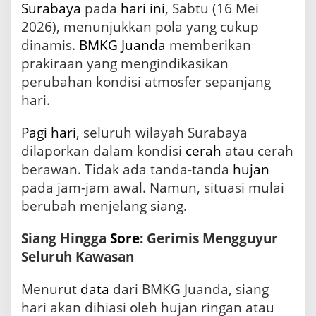
Surabaya
pada
hari ini
, Sabtu (16 Mei
y
u
2026), menunjukkan pola yang cukup
r
dinamis.
BMKG
Juanda
memberikan
S
prakiraan yang mengindikasikan
e
j
perubahan kondisi atmosfer sepanjang
u
hari.
m
l
Pagi hari
, seluruh wilayah Surabaya
a
h
dilaporkan dalam kondisi
cerah
atau cerah
W
berawan. Tidak ada tanda-tanda
hujan
i
l
pada jam-jam awal. Namun, situasi mulai
a
berubah menjelang siang.
y
a
Siang Hingga
Sore
: Gerimis Mengguyur
h
,
Seluruh Kawasan
S
u
Menurut
data
dari BMKG Juanda, siang
h
u
hari akan dihiasi oleh hujan ringan atau