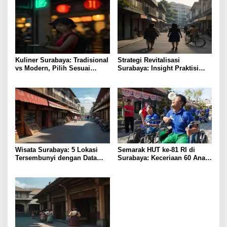
Kuliner Surabaya: Tradisional
Strategi Revitalisasi
vs Modern, Pilih Sesuai
Surabaya: Insight Praktisi
Budget
untuk Pertumbuhan
Wisata Surabaya: 5 Lokasi
Semarak HUT ke-81 RI di
Tersembunyi dengan Data
Surabaya: Keceriaan 60 Anak
Pengunjung Tertinggi
Disabilitas Kalijudan Ikuti
Lomba Kemerdekaan