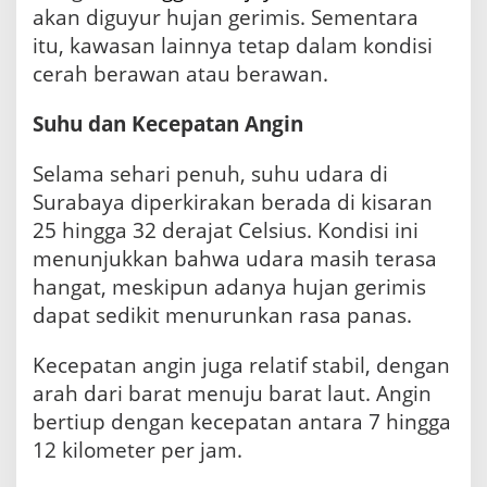
j
akan diguyur hujan gerimis. Sementara
a
itu, kawasan lainnya tetap dalam kondisi
t
cerah berawan atau berawan.
C
e
l
Suhu dan Kecepatan Angin
s
i
Selama sehari penuh, suhu udara di
u
s
Surabaya diperkirakan berada di kisaran
25 hingga 32 derajat Celsius. Kondisi ini
menunjukkan bahwa udara masih terasa
hangat, meskipun adanya hujan gerimis
dapat sedikit menurunkan rasa panas.
Kecepatan angin juga relatif stabil, dengan
arah dari barat menuju barat laut. Angin
bertiup dengan kecepatan antara 7 hingga
12 kilometer per jam.