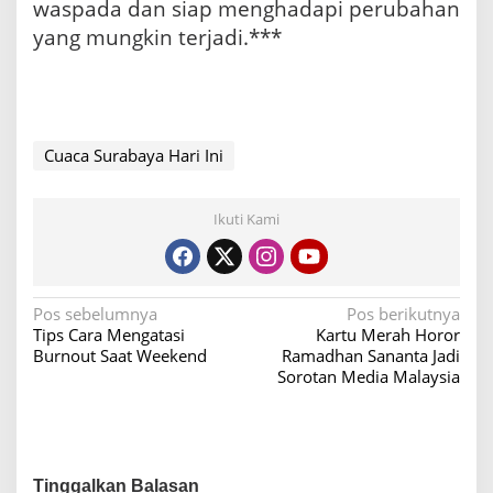
waspada dan siap menghadapi perubahan
yang mungkin terjadi.***
Cuaca Surabaya Hari Ini
Ikuti Kami
N
Pos sebelumnya
Pos berikutnya
Tips Cara Mengatasi
Kartu Merah Horor
a
Burnout Saat Weekend
Ramadhan Sananta Jadi
v
Sorotan Media Malaysia
i
g
a
Tinggalkan Balasan