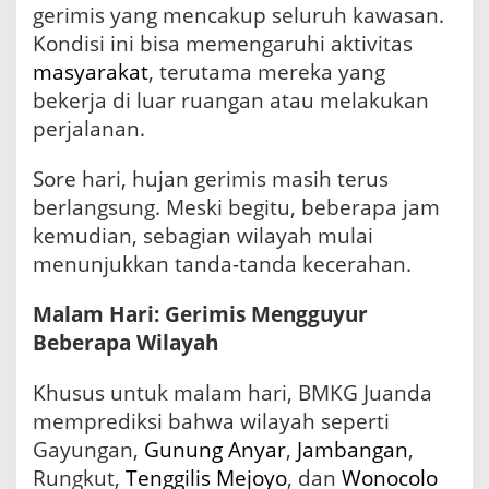
S
gerimis yang mencakup seluruh kawasan.
t
Kondisi ini bisa memengaruhi aktivitas
a
b
masyarakat
, terutama mereka yang
i
bekerja di luar ruangan atau melakukan
l
perjalanan.
d
i
K
Sore hari, hujan gerimis masih terus
i
berlangsung. Meski begitu, beberapa jam
s
a
kemudian, sebagian wilayah mulai
r
menunjukkan tanda-tanda kecerahan.
a
n
Malam Hari: Gerimis Mengguyur
2
5
Beberapa Wilayah
-
3
Khusus untuk malam hari, BMKG Juanda
2
memprediksi bahwa wilayah seperti
D
e
Gayungan,
Gunung Anyar
,
Jambangan
,
r
Rungkut,
Tenggilis Mejoyo
, dan
Wonocolo
a