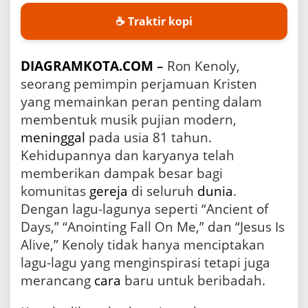
n
☕ Traktir kopi
K
r
i
s
DIAGRAMKOTA.COM
–
Ron Kenoly,
t
seorang pemimpin perjamuan Kristen
e
yang memainkan peran penting dalam
n
y
membentuk musik pujian modern,
a
meninggal
pada usia 81 tahun.
n
Kehidupannya dan karyanya telah
g
M
memberikan dampak besar bagi
e
komunitas
gereja
di seluruh
dunia
.
n
g
Dengan lagu-lagunya seperti “Ancient of
u
Days,” “Anointing Fall On Me,” dan “Jesus Is
b
Alive,” Kenoly tidak hanya menciptakan
a
h
lagu-lagu yang menginspirasi tetapi juga
M
merancang
cara
baru untuk beribadah.
u
s