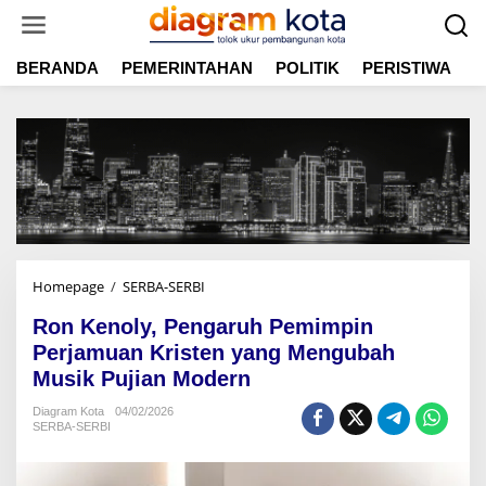
L
e
w
BERANDA
PEMERINTAHAN
POLITIK
PERISTIWA
E
a
t
i
k
e
k
o
n
t
e
n
Homepage
/
SERBA-SERBI
R
o
Ron Kenoly, Pengaruh Pemimpin
n
K
Perjamuan Kristen yang Mengubah
e
Musik Pujian Modern
n
o
Diagram Kota
04/02/2026
SERBA-SERBI
l
y
,