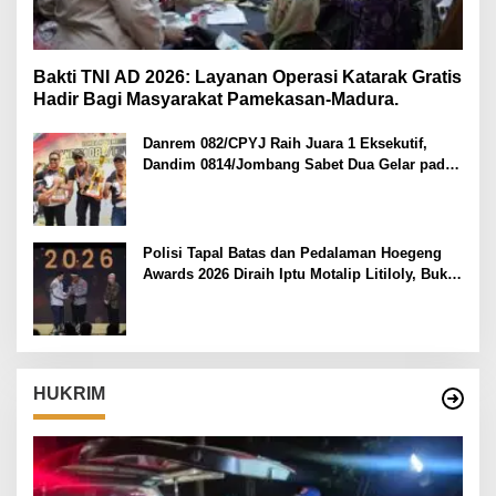
Bakti TNI AD 2026: Layanan Operasi Katarak Gratis
Hadir Bagi Masyarakat Pamekasan-Madura.
Danrem 082/CPYJ Raih Juara 1 Eksekutif,
Dandim 0814/Jombang Sabet Dua Gelar pada
Danrem 082/CPYJ Cup I
Polisi Tapal Batas dan Pedalaman Hoegeng
Awards 2026 Diraih Iptu Motalip Litiloly, Bukti
Pengabdian Humanis di Nduga
HUKRIM