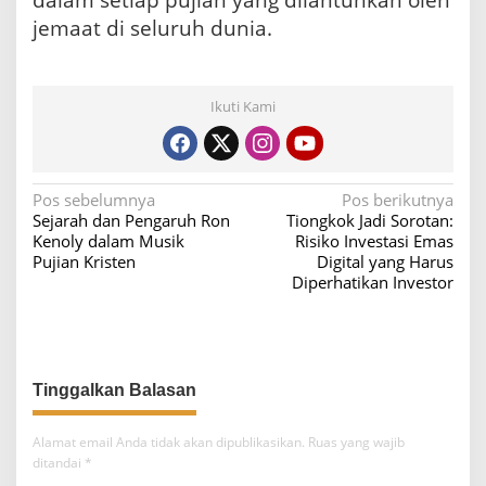
jemaat di seluruh dunia.
Ikuti Kami
N
Pos sebelumnya
Pos berikutnya
Sejarah dan Pengaruh Ron
Tiongkok Jadi Sorotan:
a
Kenoly dalam Musik
Risiko Investasi Emas
v
Pujian Kristen
Digital yang Harus
Diperhatikan Investor
i
g
a
s
i
p
Alamat email Anda tidak akan dipublikasikan.
Ruas yang wajib
o
ditandai
*