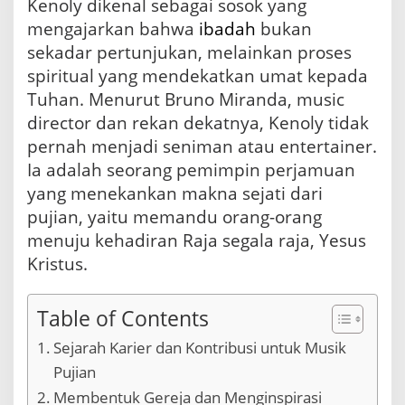
Kenoly dikenal sebagai sosok yang
i
k
mengajarkan bahwa
ibadah
bukan
P
sekadar pertunjukan, melainkan proses
u
j
spiritual yang mendekatkan umat kepada
i
Tuhan. Menurut Bruno Miranda, music
a
director dan rekan dekatnya, Kenoly tidak
n
M
pernah menjadi seniman atau entertainer.
o
Ia adalah seorang pemimpin perjamuan
d
yang menekankan makna sejati dari
e
r
pujian, yaitu memandu orang-orang
n
menuju kehadiran Raja segala raja, Yesus
Kristus.
Table of Contents
Sejarah Karier dan Kontribusi untuk Musik
Pujian
Membentuk Gereja dan Menginspirasi