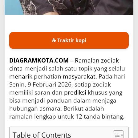
u
a
r
i
2
0
2
☕ Traktir kopi
6
:
P
DIAGRAMKOTA.COM
–
Ramalan
zodiak
e
cinta
menjadi salah satu topik yang selalu
r
h
menarik
perhatian
masyarakat
. Pada hari
a
Senin, 9 Februari 2026, setiap zodiak
t
memiliki saran dan
prediksi
khusus yang
i
a
bisa menjadi panduan dalam menjaga
n
hubungan asmara. Berikut adalah
d
ramalan lengkap untuk 12 tanda bintang.
a
n
K
o
Table of Contents