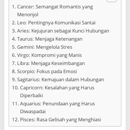
m
Cancer: Semangat Romantis yang
u
n
Menonjol
i
Leo: Pentingnya Komunikasi Santai
k
a
Aries: Kejujuran sebagai Kunci Hubungan
s
Taurus: Menjaga Ketenangan
i
y
Gemini: Mengelola Stres
a
Virgo: Kompromi yang Manis
n
g
Libra: Menjaga Keseimbangan
L
Scorpio: Fokus pada Emosi
e
b
Sagitarius: Kemajuan dalam Hubungan
i
Capricorn: Kesalahan yang Harus
h
B
Diperbaiki
a
Aquarius: Penundaan yang Harus
i
Diwaspadai
k
Pisces: Rasa Gelisah yang Menghiasi