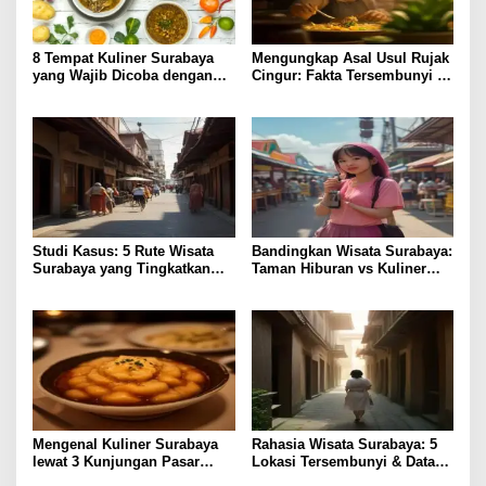
8 Tempat Kuliner Surabaya
Mengungkap Asal Usul Rujak
yang Wajib Dicoba dengan
Cingur: Fakta Tersembunyi di
Harga Terjangkau
Kuliner Surabaya
Studi Kasus: 5 Rute Wisata
Bandingkan Wisata Surabaya:
Surabaya yang Tingkatkan
Taman Hiburan vs Kuliner
Pengalaman Lokal
Lokal, Pilih Lebih Hemat?
Mengenal Kuliner Surabaya
Rahasia Wisata Surabaya: 5
lewat 3 Kunjungan Pasar
Lokasi Tersembunyi & Data
Tradisional
Pengunjung 2023