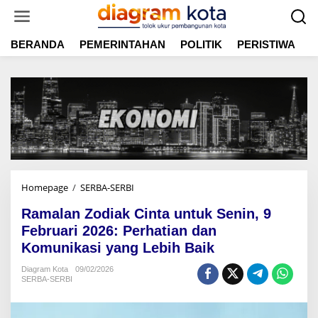
L
e
w
BERANDA
PEMERINTAHAN
POLITIK
PERISTIWA
E
a
t
i
k
e
k
o
n
t
e
n
Homepage
/
SERBA-SERBI
R
a
Ramalan Zodiak Cinta untuk Senin, 9
m
a
Februari 2026: Perhatian dan
l
Komunikasi yang Lebih Baik
a
n
Diagram Kota
09/02/2026
SERBA-SERBI
Z
o
d