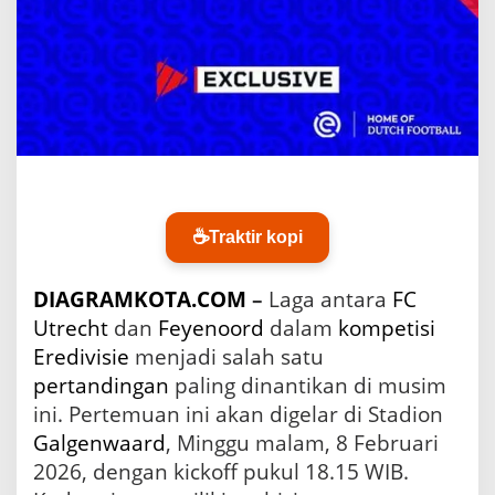
v
s
F
e
y
e
n
o
o
r
d
☕
Traktir kopi
DIAGRAMKOTA.COM
–
Laga antara
FC
Utrecht
dan
Feyenoord
dalam
kompetisi
Eredivisie
menjadi salah satu
pertandingan
paling dinantikan di musim
ini. Pertemuan ini akan digelar di Stadion
Galgenwaard
, Minggu malam, 8 Februari
2026, dengan kickoff pukul 18.15 WIB.