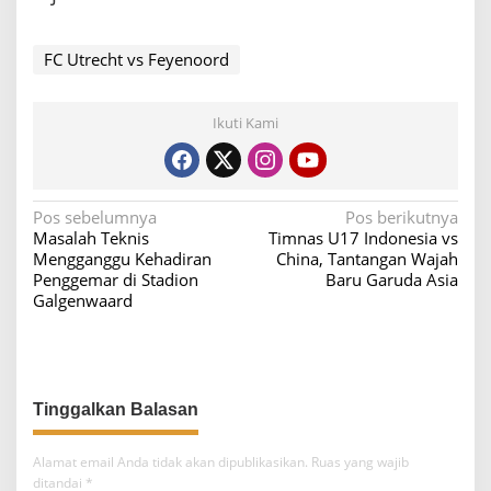
FC Utrecht vs Feyenoord
Ikuti Kami
N
Pos sebelumnya
Pos berikutnya
Masalah Teknis
Timnas U17 Indonesia vs
a
Mengganggu Kehadiran
China, Tantangan Wajah
v
Penggemar di Stadion
Baru Garuda Asia
Galgenwaard
i
g
a
s
i
p
Alamat email Anda tidak akan dipublikasikan.
Ruas yang wajib
o
ditandai
*