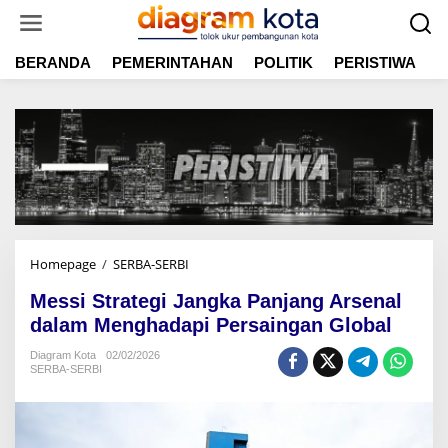
L
e
w
BERANDA
PEMERINTAHAN
POLITIK
PERISTIWA
E
a
t
i
k
e
k
o
n
t
e
n
Homepage
/
SERBA-SERBI
M
e
Messi Strategi Jangka Panjang Arsenal
s
s
dalam Menghadapi Persaingan Global
i
Diagram Kota
02/02/2026
S
SERBA-SERBI
t
r
a
t