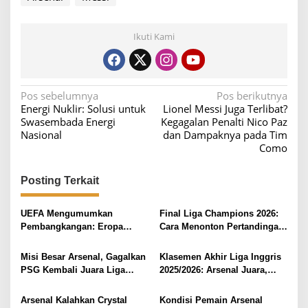
Ikuti Kami
N
Pos sebelumnya
Pos berikutnya
Energi Nuklir: Solusi untuk
Lionel Messi Juga Terlibat?
a
Swasembada Energi
Kegagalan Penalti Nico Paz
v
Nasional
dan Dampaknya pada Tim
Como
i
g
Posting Terkait
a
s
UEFA Mengumumkan
Final Liga Champions 2026:
i
Pembangkangan: Eropa
Cara Menonton Pertandingan
Menolak Hadiah FIFA untuk
PSG vs Arsenal
p
Messi
Misi Besar Arsenal, Gagalkan
Klasemen Akhir Liga Inggris
o
PSG Kembali Juara Liga
2025/2026: Arsenal Juara,
s
Champions!
West Ham Degradasi
Arsenal Kalahkan Crystal
Kondisi Pemain Arsenal