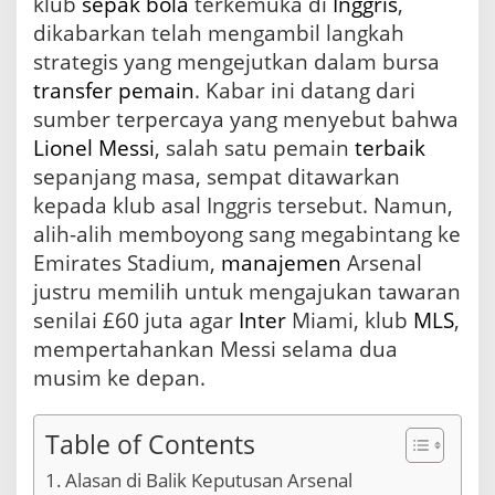
klub
sepak bola
terkemuka di
Inggris
,
a
dikabarkan telah mengambil langkah
l
a
strategis yang mengejutkan dalam bursa
m
transfer
pemain
. Kabar ini datang dari
M
sumber terpercaya yang menyebut bahwa
e
n
Lionel Messi
, salah satu pemain
terbaik
g
sepanjang masa, sempat ditawarkan
h
kepada klub asal Inggris tersebut. Namun,
a
d
alih-alih memboyong sang megabintang ke
a
Emirates Stadium,
manajemen
Arsenal
p
justru memilih untuk mengajukan tawaran
i
P
senilai £60 juta agar
Inter
Miami, klub
MLS
,
e
mempertahankan Messi selama dua
r
s
musim ke depan.
a
i
n
Table of Contents
g
a
Alasan di Balik Keputusan Arsenal