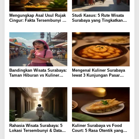
Mengungkap Asal Usul Rujak
Studi Kasus: 5 Rute Wisata
Cingur: Fakta Tersembunyi di
Surabaya yang Tingkatkan
Kuliner Surabaya
Pengalaman Lokal
Bandingkan Wisata Surabaya:
Mengenal Kuliner Surabaya
Taman Hiburan vs Kuliner
lewat 3 Kunjungan Pasar
Lokal, Pilih Lebih Hemat?
Tradisional
Rahasia Wisata Surabaya: 5
Kuliner Surabaya vs Food
Lokasi Tersembunyi & Data
Court: 5 Rasa Otentik yang
Pengunjung 2023
Paling Memuaskan