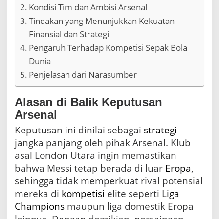
n
Kondisi Tim dan Ambisi Arsenal
G
Tindakan yang Menunjukkan Kekuatan
l
o
Finansial dan Strategi
b
Pengaruh Terhadap Kompetisi Sepak Bola
a
l
Dunia
Penjelasan dari Narasumber
Alasan di Balik Keputusan
Arsenal
Keputusan ini dinilai sebagai
strategi
jangka panjang oleh pihak Arsenal. Klub
asal London Utara ingin memastikan
bahwa Messi tetap berada di luar
Eropa
,
sehingga tidak memperkuat rival potensial
mereka di
kompetisi
elite seperti
Liga
Champions
maupun liga domestik Eropa