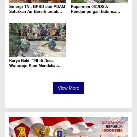
Sinergi TNI, BPBD dan PDAM
Kapenrem 081/DSJ:
Salurkan Air Bersih untuk
Pendampingan Babinsa
Warga Terdampak Kekeringan
Bentuk Kepedulian TNI AD
di Panggul
Karya Bakti TNI di Desa
Wonorejo Kian Mendekati
Rampung
View More