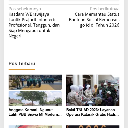
N
Pos sebelumnya
Pos berikutnya
Kasdam V/Brawijaya
Cara Memantau Status
a
Lantik Prajurit Infanteri:
Bantuan Sosial Kemensos
v
Profesional, Tangguh, dan
go id di Tahun 2026
Siap Mengabdi untuk
i
Negeri
g
a
s
i
Pos Terbaru
p
o
s
Anggota Koramil Ngunut
Bakti TNI AD 2026: Layanan
Latih PBB Siswa MI Modern
Operasi Katarak Gratis Hadir
Mutiara Iman
Bagi Masyarakat Pamekasan-
Madura.