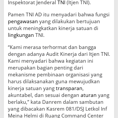
Inspektorat Jenderal
TNI
(Itjen TNI).
n
T
Pamen TNI AD itu menyadari bahwa fungsi
N
I
pengawasan
yang dilakukan bertujuan
untuk meningkatkan kinerja satuan di
lingkungan
TNI.
“Kami merasa terhormat dan bangga
dengan adanya Audit Kinerja dari Itjen TNI.
Kami menyadari bahwa kegiatan ini
merupakan bagian penting dari
mekanisme pembinaan organisasi yang
harus dilaksanakan guna mewujudkan
kinerja satuan yang
transparan
,
akuntabel, dan sesuai dengan
aturan
yang
berlaku,” kata Danrem dalam sambutan
yang dibacakan Kasrem 081/DSJ Letkol Inf
Meina Helmi di Ruang Command Center