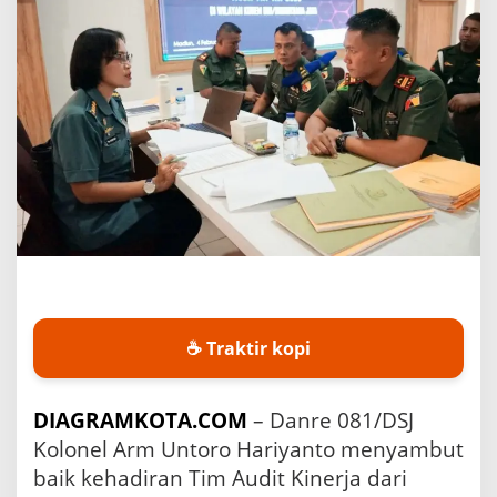
S
J
T
e
r
i
m
a
A
u
d
i
t
K
i
n
e
☕ Traktir kopi
r
j
a
DIAGRAMKOTA.COM
– Danre 081/DSJ
I
Kolonel Arm Untoro Hariyanto menyambut
t
j
baik kehadiran Tim Audit Kinerja dari
e