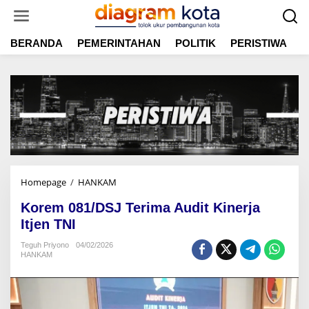
L
e
w
BERANDA
PEMERINTAHAN
POLITIK
PERISTIWA
E
a
t
i
k
e
k
o
n
t
e
n
Homepage
/
HANKAM
K
o
Korem 081/DSJ Terima Audit Kinerja
r
e
Itjen TNI
m
Teguh Priyono
04/02/2026
0
HANKAM
8
1
/
D