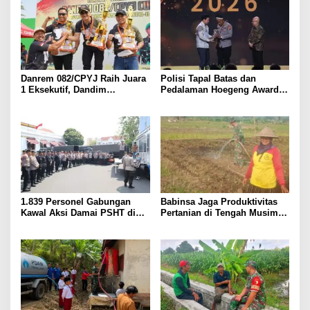
Danrem 082/CPYJ Raih Juara
Polisi Tapal Batas dan
1 Eksekutif, Dandim
Pedalaman Hoegeng Awards
0814/Jombang Sabet Dua
2026 Diraih Iptu Motalip
Gelar pada Danrem 082/CPYJ
Litiloly, Bukti Pengabdian
Cup I
Humanis di Nduga
1.839 Personel Gabungan
Babinsa Jaga Produktivitas
Kawal Aksi Damai PSHT di
Pertanian di Tengah Musim
Surabaya
Kemarau