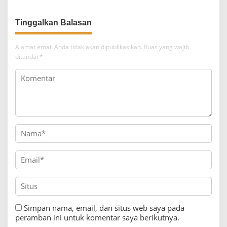
a
s
i
p
Alamat email Anda tidak akan dipublikasikan.
Ruas yang wajib
o
ditandai
*
s
Simpan nama, email, dan situs web saya pada
peramban ini untuk komentar saya berikutnya.