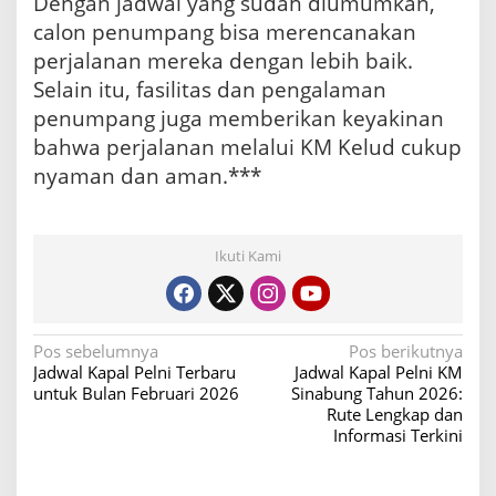
Dengan jadwal yang sudah diumumkan,
calon penumpang bisa merencanakan
perjalanan mereka dengan lebih baik.
Selain itu, fasilitas dan pengalaman
penumpang juga memberikan keyakinan
bahwa perjalanan melalui KM Kelud cukup
nyaman dan aman.***
Ikuti Kami
N
Pos sebelumnya
Pos berikutnya
Jadwal Kapal Pelni Terbaru
Jadwal Kapal Pelni KM
a
untuk Bulan Februari 2026
Sinabung Tahun 2026:
v
Rute Lengkap dan
Informasi Terkini
i
g