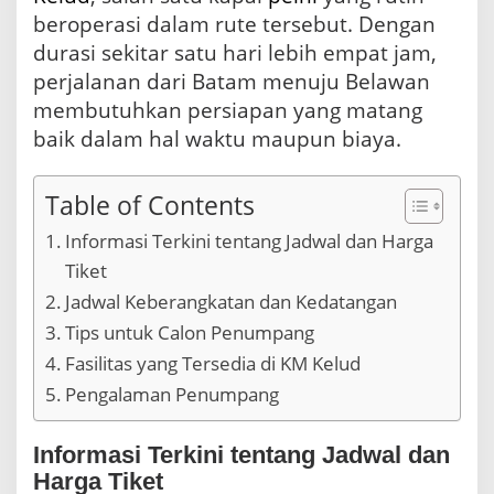
B
beroperasi dalam rute tersebut. Dengan
u
durasi sekitar satu hari lebih empat jam,
l
perjalanan dari Batam menuju Belawan
a
n
membutuhkan persiapan yang matang
F
baik dalam hal waktu maupun biaya.
e
b
r
Table of Contents
u
a
Informasi Terkini tentang Jadwal dan Harga
r
i
Tiket
2
Jadwal Keberangkatan dan Kedatangan
0
2
Tips untuk Calon Penumpang
6
Fasilitas yang Tersedia di KM Kelud
Pengalaman Penumpang
Informasi Terkini tentang Jadwal dan
Harga Tiket