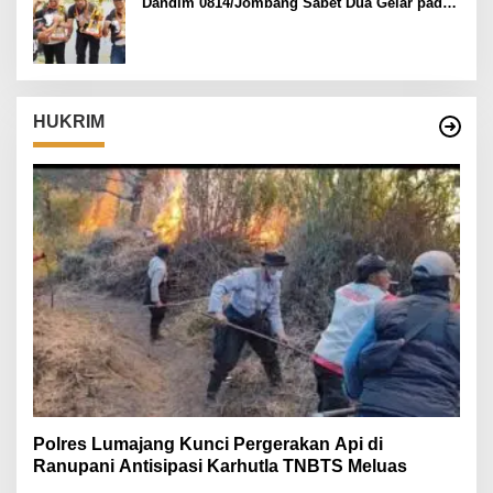
Dandim 0814/Jombang Sabet Dua Gelar pada
Danrem 082/CPYJ Cup I
HUKRIM
Polres Lumajang Kunci Pergerakan Api di
Ranupani Antisipasi Karhutla TNBTS Meluas