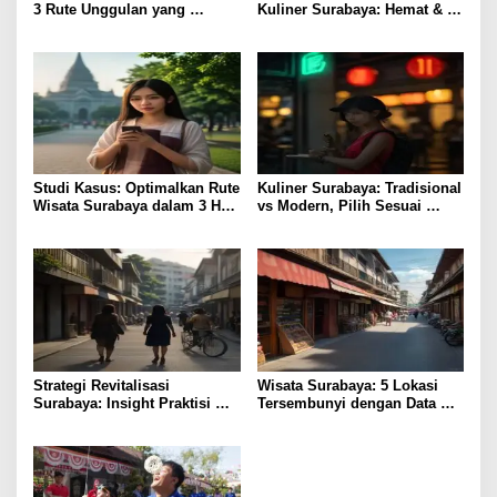
3 Rute Unggulan yang
Kuliner Surabaya: Hemat &
Perdalam Pengalaman
Lezat
Studi Kasus: Optimalkan Rute
Kuliner Surabaya: Tradisional
Wisata Surabaya dalam 3 Hari
vs Modern, Pilih Sesuai
Efisien
Budget
Strategi Revitalisasi
Wisata Surabaya: 5 Lokasi
Surabaya: Insight Praktisi
Tersembunyi dengan Data
untuk Pertumbuhan
Pengunjung Tertinggi