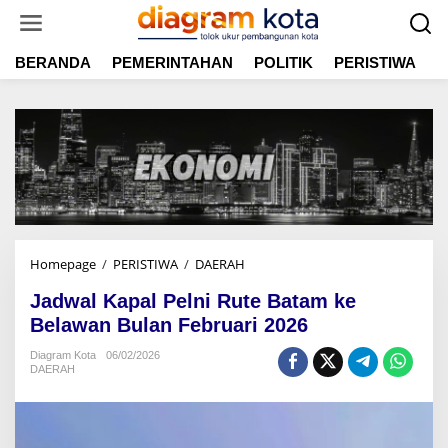
L
e
w
BERANDA
PEMERINTAHAN
POLITIK
PERISTIWA
E
a
t
i
k
e
k
o
n
t
e
n
Homepage
/
PERISTIWA
/
DAERAH
J
a
Jadwal Kapal Pelni Rute Batam ke
d
w
Belawan Bulan Februari 2026
a
Diagram Kota
06/02/2026
l
DAERAH
K
a
p
a