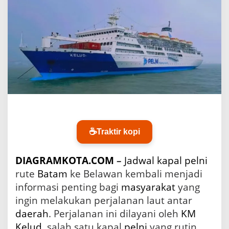
l
P
e
l
n
i
R
u
t
e
B
a
t
a
☕
Traktir kopi
m
k
e
DIAGRAMKOTA.COM
–
Jadwal kapal pelni
B
rute
Batam
ke Belawan kembali menjadi
e
informasi penting bagi
masyarakat
yang
l
a
ingin melakukan perjalanan laut antar
w
daerah
. Perjalanan ini dilayani oleh
KM
a
Kelud
, salah satu kapal
pelni
yang rutin
n