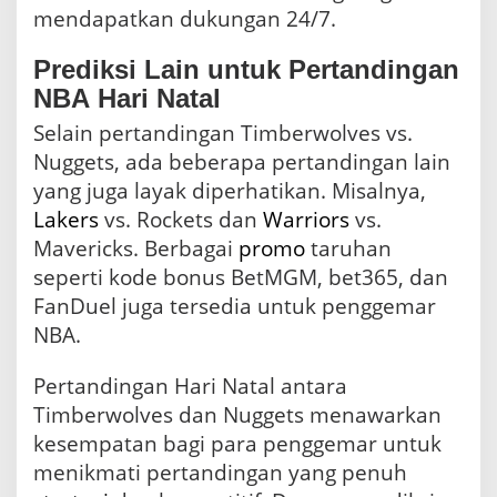
mendapatkan dukungan 24/7.
Prediksi Lain untuk Pertandingan
NBA Hari Natal
Selain pertandingan Timberwolves vs.
Nuggets, ada beberapa pertandingan lain
yang juga layak diperhatikan. Misalnya,
Lakers
vs. Rockets dan
Warriors
vs.
Mavericks. Berbagai
promo
taruhan
seperti kode bonus BetMGM, bet365, dan
FanDuel juga tersedia untuk penggemar
NBA.
Pertandingan Hari Natal antara
Timberwolves dan Nuggets menawarkan
kesempatan bagi para penggemar untuk
menikmati pertandingan yang penuh