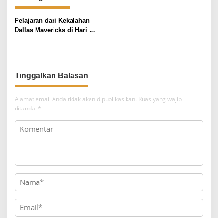
a
s
Pelajaran dari Kekalahan
i
Dallas Mavericks di Hari
Natal, Golden State Warriors
p
Berkat Stephen Curry
o
s
Alamat email Anda tidak akan dipublikasikan.
Ruas yang wajib
ditandai
*