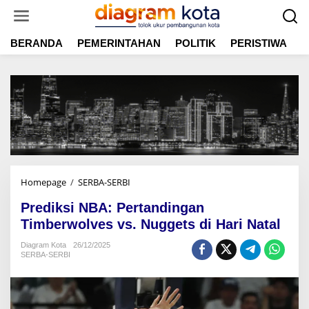
L
e
w
BERANDA
PEMERINTAHAN
POLITIK
PERISTIWA
E
a
t
i
k
e
k
o
n
t
e
n
Homepage
/
SERBA-SERBI
P
r
Prediksi NBA: Pertandingan
e
d
Timberwolves vs. Nuggets di Hari Natal
i
Diagram Kota
26/12/2025
k
SERBA-SERBI
s
i
N
B