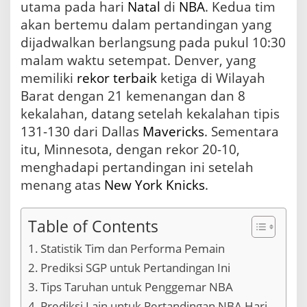
utama pada hari
Natal
di
NBA
. Kedua tim
e
akan bertemu dalam pertandingan yang
s
v
dijadwalkan berlangsung pada pukul 10:30
s
malam waktu setempat. Denver, yang
.
N
memiliki
rekor
terbaik
ketiga di Wilayah
u
Barat dengan 21 kemenangan dan 8
g
kekalahan, datang setelah kekalahan tipis
g
e
131-130 dari Dallas
Mavericks
. Sementara
t
itu, Minnesota, dengan rekor 20-10,
s
menghadapi pertandingan ini setelah
d
i
menang atas
New York Knicks
.
H
a
r
Table of Contents
i
N
Statistik Tim dan Performa Pemain
a
Prediksi SGP untuk Pertandingan Ini
t
a
Tips Taruhan untuk Penggemar NBA
l
Prediksi Lain untuk Pertandingan NBA Hari