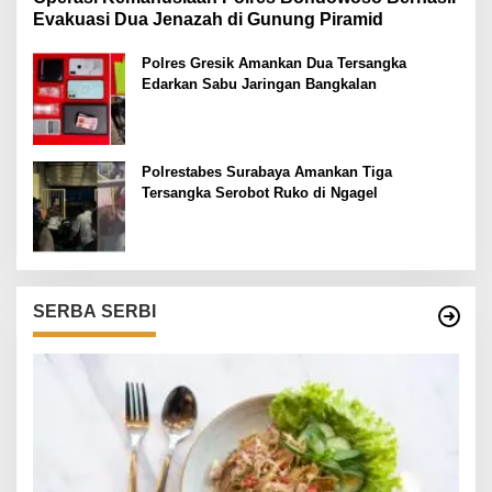
Evakuasi Dua Jenazah di Gunung Piramid
Polres Gresik Amankan Dua Tersangka
Edarkan Sabu Jaringan Bangkalan
Polrestabes Surabaya Amankan Tiga
Tersangka Serobot Ruko di Ngagel
SERBA SERBI