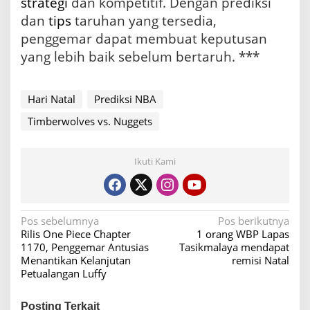
strategi
dan kompetitif. Dengan prediksi
dan
tips
taruhan yang tersedia,
penggemar dapat membuat keputusan
yang lebih baik sebelum bertaruh. ***
Hari Natal
Prediksi NBA
Timberwolves vs. Nuggets
Ikuti Kami
N
Pos sebelumnya
Pos berikutnya
Rilis One Piece Chapter
1 orang WBP Lapas
a
1170, Penggemar Antusias
Tasikmalaya mendapat
v
Menantikan Kelanjutan
remisi Natal
Petualangan Luffy
i
g
Posting Terkait