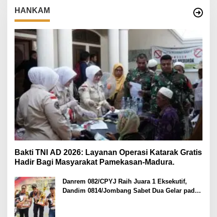
HANKAM
Bakti TNI AD 2026: Layanan Operasi Katarak Gratis
Hadir Bagi Masyarakat Pamekasan-Madura.
Danrem 082/CPYJ Raih Juara 1 Eksekutif,
Dandim 0814/Jombang Sabet Dua Gelar pada
Danrem 082/CPYJ Cup I