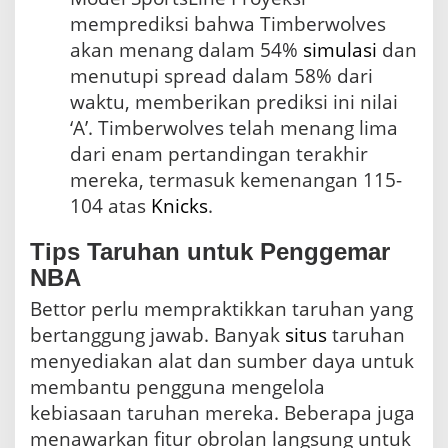
memprediksi bahwa Timberwolves
akan menang dalam 54%
simulasi
dan
menutupi spread dalam 58% dari
waktu, memberikan prediksi ini nilai
‘A’. Timberwolves telah menang lima
dari enam pertandingan terakhir
mereka, termasuk kemenangan 115-
104 atas
Knicks
.
Tips Taruhan untuk Penggemar
NBA
Bettor perlu mempraktikkan taruhan yang
bertanggung jawab. Banyak
situs
taruhan
menyediakan alat dan sumber daya untuk
membantu pengguna mengelola
kebiasaan taruhan mereka. Beberapa juga
menawarkan fitur obrolan langsung untuk