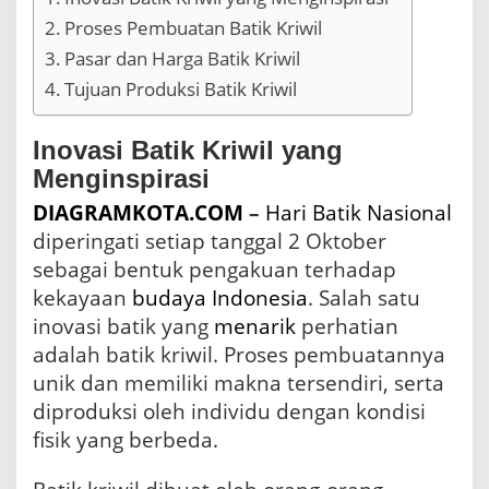
s
Proses Pembuatan Batik Kriwil
S
Pasar dan Harga Batik Kriwil
u
r
Tujuan Produksi Batik Kriwil
a
b
a
Inovasi Batik Kriwil yang
y
Menginspirasi
a
DIAGRAMKOTA.COM
–
Hari Batik Nasional
diperingati setiap tanggal 2 Oktober
sebagai bentuk pengakuan terhadap
kekayaan
budaya
Indonesia
. Salah satu
inovasi batik yang
menarik
perhatian
adalah batik kriwil. Proses pembuatannya
unik dan memiliki makna tersendiri, serta
diproduksi oleh individu dengan kondisi
fisik yang berbeda.