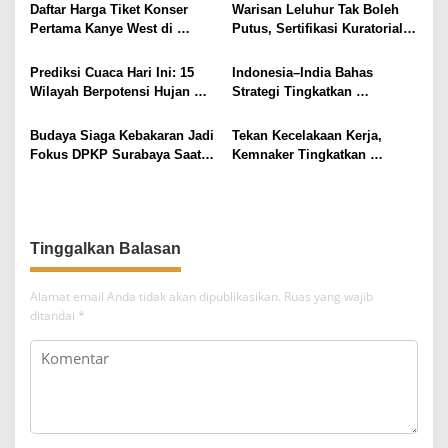
i
Daftar Harga Tiket Konser
Warisan Leluhur Tak Boleh
Pertama Kanye West di
Putus, Sertifikasi Kuratorial
p
Indonesia
Keris Jadi Penjaga Sejarah
o
Prediksi Cuaca Hari Ini: 15
Indonesia–India Bahas
s
Wilayah Berpotensi Hujan
Strategi Tingkatkan
Lebat di Indonesia
Kompetensi Tenaga Kerja di
Era Digital
Budaya Siaga Kebakaran Jadi
Tekan Kecelakaan Kerja,
Fokus DPKP Surabaya Saat
Kemnaker Tingkatkan
Musim Kemarau
Kematangan Budaya K3
Alamat email Anda tidak akan dipublikasikan.
Ruas yang wajib
ditandai
*