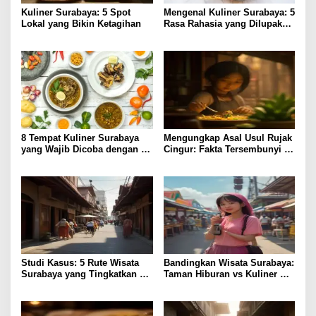
Kuliner Surabaya: 5 Spot
Mengenal Kuliner Surabaya: 5
Lokal yang Bikin Ketagihan
Rasa Rahasia yang Dilupakan
Penikmat
8 Tempat Kuliner Surabaya
Mengungkap Asal Usul Rujak
yang Wajib Dicoba dengan
Cingur: Fakta Tersembunyi di
Harga Terjangkau
Kuliner Surabaya
Studi Kasus: 5 Rute Wisata
Bandingkan Wisata Surabaya:
Surabaya yang Tingkatkan
Taman Hiburan vs Kuliner
Pengalaman Lokal
Lokal, Pilih Lebih Hemat?