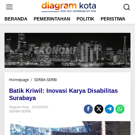
L
e
w
BERANDA
PEMERINTAHAN
POLITIK
PERISTIWA
E
a
t
i
k
e
k
o
n
t
e
n
Homepage
/
SERBA-SERBI
B
a
Batik Kriwil: Inovasi Karya Disabilitas
t
i
Surabaya
k
Diagram Kota
02/10/2025
K
SERBA-SERBI
r
i
w
i