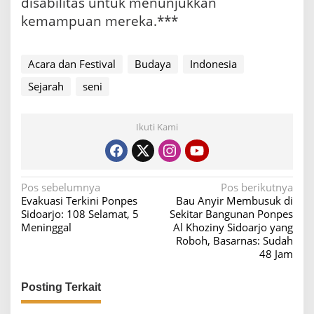
disabilitas untuk menunjukkan
kemampuan mereka.***
Acara dan Festival
Budaya
Indonesia
Sejarah
seni
Ikuti Kami
N
Pos sebelumnya
Pos berikutnya
Evakuasi Terkini Ponpes
Bau Anyir Membusuk di
a
Sidoarjo: 108 Selamat, 5
Sekitar Bangunan Ponpes
v
Meninggal
Al Khoziny Sidoarjo yang
Roboh, Basarnas: Sudah
i
48 Jam
g
a
Posting Terkait
s