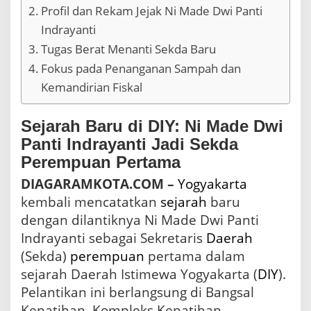
Profil dan Rekam Jejak Ni Made Dwi Panti
a
l
Indrayanti
N
Tugas Berat Menanti Sekda Baru
i
M
Fokus pada Penanganan Sampah dan
a
Kemandirian Fiskal
d
e
D
Sejarah Baru di DIY: Ni Made Dwi
w
Panti Indrayanti Jadi Sekda
i
P
Perempuan Pertama
a
n
DIAGARAMKOTA.COM –
Yogyakarta
t
kembali mencatatkan
sejarah
baru
i
dengan dilantiknya Ni Made Dwi Panti
I
n
Indrayanti sebagai Sekretaris
Daerah
d
(Sekda)
perempuan
pertama dalam
r
sejarah Daerah Istimewa Yogyakarta (
DIY
).
a
y
Pelantikan ini berlangsung di Bangsal
a
Kepatihan, Kompleks Kepatihan