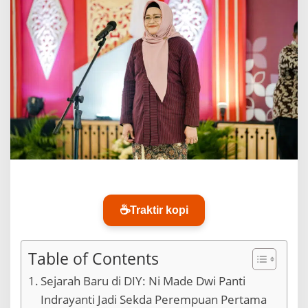
e
r
t
a
m
a
J
a
b
a
t
S
e
k
d
a
☕
Traktir kopi
D
I
Y
D
Table of Contents
i
K
Sejarah Baru di DIY: Ni Made Dwi Panti
e
Indrayanti Jadi Sekda Perempuan Pertama
n