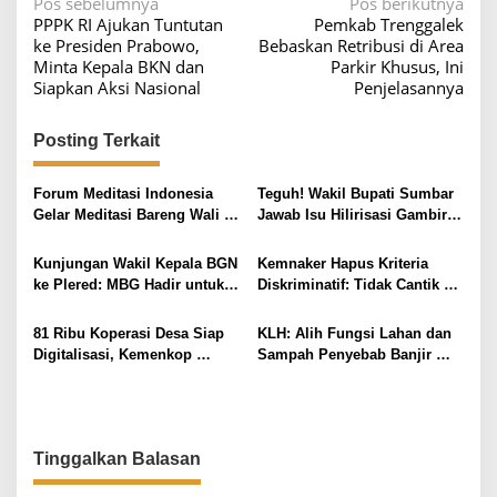
N
Pos sebelumnya
Pos berikutnya
PPPK RI Ajukan Tuntutan
Pemkab Trenggalek
a
ke Presiden Prabowo,
Bebaskan Retribusi di Area
v
Minta Kepala BKN dan
Parkir Khusus, Ini
Siapkan Aksi Nasional
Penjelasannya
i
g
Posting Terkait
a
s
Forum Meditasi Indonesia
Teguh! Wakil Bupati Sumbar
i
Gelar Meditasi Bareng Wali
Jawab Isu Hilirisasi Gambir
Kota Solo di Lodji Gandrung
di Ranah Minang oleh Menteri
p
Pertanian
Kunjungan Wakil Kepala BGN
Kemnaker Hapus Kriteria
o
ke Plered: MBG Hadir untuk
Diskriminatif: Tidak Cantik
s
Melayani Masyarakat
Tetap Bisa Kerja
81 Ribu Koperasi Desa Siap
KLH: Alih Fungsi Lahan dan
Digitalisasi, Kemenkop
Sampah Penyebab Banjir
Bersemangat!
Bali, 229 Perusahaan Dapat
Proper Merah