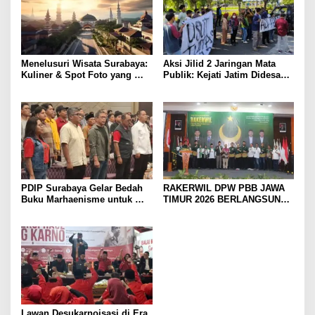
Menelusuri Wisata Surabaya:
Aksi Jilid 2 Jaringan Mata
Kuliner & Spot Foto yang
Publik: Kejati Jatim Didesak
Wajib Dicoba
Bongkar Aliran Dana dan
Usut Eks Kadis ESDM
PDIP Surabaya Gelar Bedah
RAKERWIL DPW PBB JAWA
Buku Marhaenisme untuk
TIMUR 2026 BERLANGSUNG
Gen Z, Rocky Gerung:
SUKSES, DIHADIRI PJ
Saatnya Kembali ke Gagasan
KETUM DPP PBB YURI
Besar
KEMAL FADLULLAH, SH.,
M.H.
Lawan Desukarnoisasi di Era