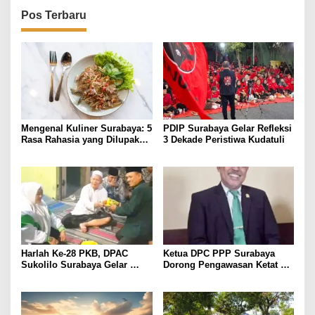
Pos Terbaru
Mengenal Kuliner Surabaya: 5
PDIP Surabaya Gelar Refleksi
Rasa Rahasia yang Dilupakan
3 Dekade Peristiwa Kudatuli
Penikmat
Harlah Ke-28 PKB, DPAC
Ketua DPC PPP Surabaya
Sukolilo Surabaya Gelar
Dorong Pengawasan Ketat
Tasyakuran
Produk Halal, Pemkot Harus
Bertindak Tegas terhadap
Pelanggaran