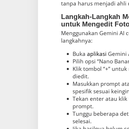
tanpa harus menjadi ahli d
Langkah-Langkah M
untuk Mengedit Fot
Menggunakan Gemini AI c
langkahnya:
Buka
aplikasi
Gemini A
Pilih opsi “Nano Ban
Klik tombol “+” untu
diedit.
Masukkan prompt atau
spesifik sesuai keing
Tekan enter atau kli
prompt.
Tunggu beberapa deti
selesai.
Jika hasilnya belum 