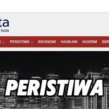
K
PERISTIWA
EKONOMI
HANKAM
HUKRIM
SER