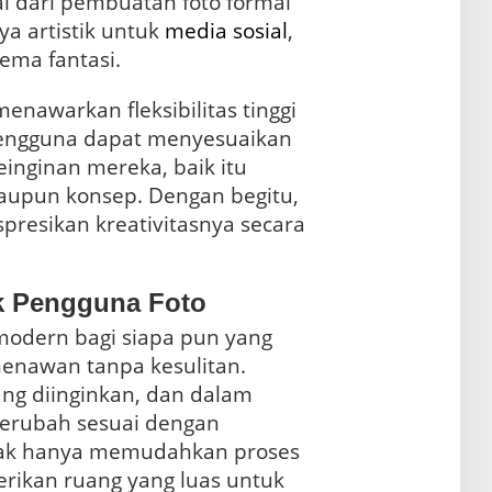
i dari pembuatan foto formal
a artistik untuk
media sosial
,
ema fantasi.
menawarkan fleksibilitas tinggi
engguna dapat menyesuaikan
einginan mereka, baik itu
aupun konsep. Dengan begitu,
presikan kreativitasnya secara
k Pengguna Foto
 modern bagi siapa pun yang
menawan tanpa kesulitan.
ng diinginkan, dan dalam
 berubah sesuai dengan
idak hanya memudahkan proses
erikan ruang yang luas untuk