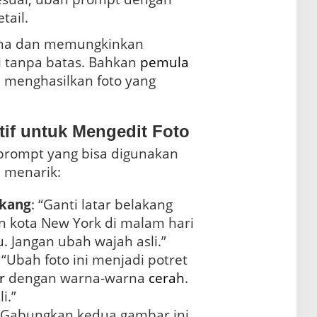
tail.
hana dan memungkinkan
i tanpa batas. Bahkan
pemula
menghasilkan foto yang
if untuk Mengedit Foto
prompt yang bisa digunakan
 menarik:
akang
: “Ganti latar belakang
kota New York di malam hari
 Jangan ubah wajah asli.”
: “Ubah foto ini menjadi potret
r
dengan warna-warna
cerah
.
i.”
 “Gabungkan kedua gambar ini.