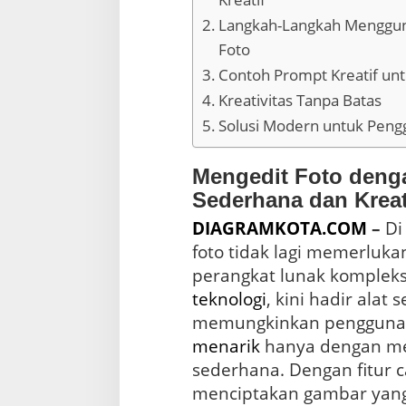
r
y
Langkah-Langkah Menggun
a
Foto
K
r
Contoh Prompt Kreatif un
e
Kreativitas Tanpa Batas
a
t
Solusi Modern untuk Peng
i
f
Mengedit Foto deng
d
a
Sederhana dan Kreat
r
DIAGRAMKOTA.COM
–
D
i
P
foto tidak lagi memerluka
r
o
m
teknologi
, kini hadir alat 
p
t
menarik
hanya dengan mem
S
a
sederhana. Dengan fitur ca
j
menciptakan gambar yang k
a