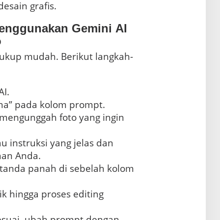
esain grafis.
enggunakan Gemini AI
o
ukup mudah. Berikut langkah-
I.
ana” pada kolom prompt.
k mengunggah foto yang ingin
 instruksi yang jelas dan
inan Anda.
k tanda panah di sebelah kolom
k hingga proses editing
sesuai, ubah prompt dengan