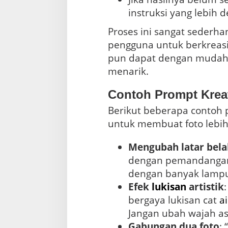
instruksi yang lebih de
Proses ini sangat seder
pengguna untuk berkreas
pun dapat dengan mudah 
menarik.
Contoh Prompt Kreat
Berikut beberapa contoh 
untuk membuat foto lebih
Mengubah latar bel
dengan pemandangan 
dengan banyak lampu.
Efek
lukisan
artistik
bergaya lukisan cat
ai
Jangan ubah wajah asl
Gabungan dua foto
: