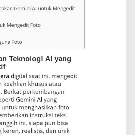
akan Gemini AI untuk Mengedit
tuk Mengedit Foto
guna Foto
an Teknologi AI yang
if
i
era digital
saat ini, mengedit
n keahlian khusus atau
perangkat lunak kompleks. Berkat perkembangan
seperti
Gemini
AI
yang
memungkinkan pengguna untuk menghasilkan foto
berikan instruksi teks
nggih ini, siapa pun bisa
eren, realistis, dan unik