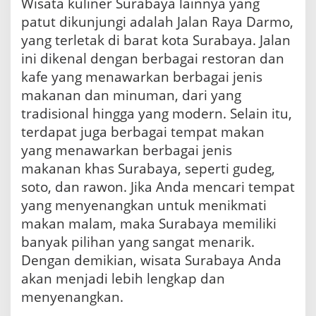
Wisata kuliner Surabaya lainnya yang
patut dikunjungi adalah Jalan Raya Darmo,
yang terletak di barat kota Surabaya. Jalan
ini dikenal dengan berbagai restoran dan
kafe yang menawarkan berbagai jenis
makanan dan minuman, dari yang
tradisional hingga yang modern. Selain itu,
terdapat juga berbagai tempat makan
yang menawarkan berbagai jenis
makanan khas Surabaya, seperti gudeg,
soto, dan rawon. Jika Anda mencari tempat
yang menyenangkan untuk menikmati
makan malam, maka Surabaya memiliki
banyak pilihan yang sangat menarik.
Dengan demikian, wisata Surabaya Anda
akan menjadi lebih lengkap dan
menyenangkan.