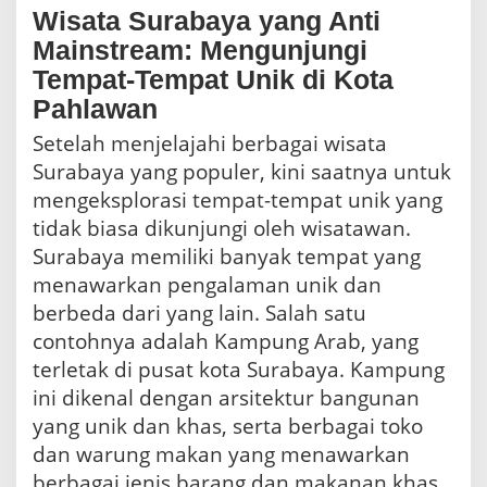
Wisata Surabaya yang Anti
Mainstream: Mengunjungi
Tempat-Tempat Unik di Kota
Pahlawan
Setelah menjelajahi berbagai wisata
Surabaya yang populer, kini saatnya untuk
mengeksplorasi tempat-tempat unik yang
tidak biasa dikunjungi oleh wisatawan.
Surabaya memiliki banyak tempat yang
menawarkan pengalaman unik dan
berbeda dari yang lain. Salah satu
contohnya adalah Kampung Arab, yang
terletak di pusat kota Surabaya. Kampung
ini dikenal dengan arsitektur bangunan
yang unik dan khas, serta berbagai toko
dan warung makan yang menawarkan
berbagai jenis barang dan makanan khas