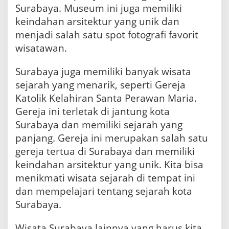
Surabaya. Museum ini juga memiliki
keindahan arsitektur yang unik dan
menjadi salah satu spot fotografi favorit
wisatawan.
Surabaya juga memiliki banyak wisata
sejarah yang menarik, seperti Gereja
Katolik Kelahiran Santa Perawan Maria.
Gereja ini terletak di jantung kota
Surabaya dan memiliki sejarah yang
panjang. Gereja ini merupakan salah satu
gereja tertua di Surabaya dan memiliki
keindahan arsitektur yang unik. Kita bisa
menikmati wisata sejarah di tempat ini
dan mempelajari tentang sejarah kota
Surabaya.
Wisata Surabaya lainnya yang harus kita