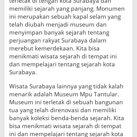
terletak di tengah kota Surabaya dan
memiliki sejarah yang panjang. Monumen
ini merupakan sebuah kapal selam yang
telah diubah menjadi museum dan
menyimpan banyak sejarah tentang
perjuangan rakyat Surabaya dalam
merebut kemerdekaan. Kita bisa
menikmati wisata sejarah di tempat ini
dan mempelajari tentang sejarah kota
Surabaya.
Wisata Surabaya lainnya yang tidak kalah
menarik adalah Museum Mpu Tantular.
Museum ini terletak di sebuah bangunan
tua yang telah direnovasi dan memiliki
banyak koleksi benda-benda sejarah. Kita
bisa menikmati wisata sejarah di tempat
ini dan mempelajari tentang sejarah kota