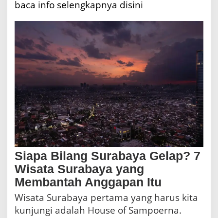
baca info selengkapnya disini
Siapa Bilang Surabaya Gelap? 7
Wisata Surabaya yang
Membantah Anggapan Itu
Wisata Surabaya pertama yang harus kita
kunjungi adalah House of Sampoerna.