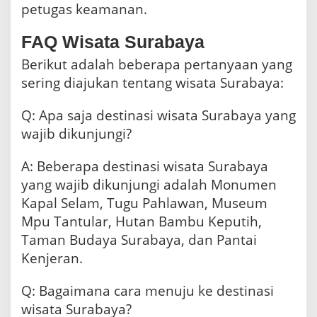
petugas keamanan.
FAQ Wisata Surabaya
Berikut adalah beberapa pertanyaan yang
sering diajukan tentang wisata Surabaya:
Q: Apa saja destinasi wisata Surabaya yang
wajib dikunjungi?
A: Beberapa destinasi wisata Surabaya
yang wajib dikunjungi adalah Monumen
Kapal Selam, Tugu Pahlawan, Museum
Mpu Tantular, Hutan Bambu Keputih,
Taman Budaya Surabaya, dan Pantai
Kenjeran.
Q: Bagaimana cara menuju ke destinasi
wisata Surabaya?