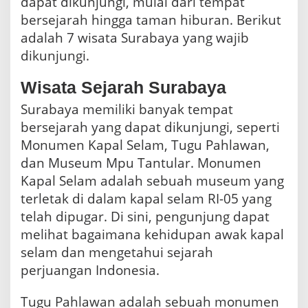
dapat dikunjungi, mulai dari tempat
bersejarah hingga taman hiburan. Berikut
adalah 7 wisata Surabaya yang wajib
dikunjungi.
Wisata Sejarah Surabaya
Surabaya memiliki banyak tempat
bersejarah yang dapat dikunjungi, seperti
Monumen Kapal Selam, Tugu Pahlawan,
dan Museum Mpu Tantular. Monumen
Kapal Selam adalah sebuah museum yang
terletak di dalam kapal selam RI-05 yang
telah dipugar. Di sini, pengunjung dapat
melihat bagaimana kehidupan awak kapal
selam dan mengetahui sejarah
perjuangan Indonesia.
Tugu Pahlawan adalah sebuah monumen