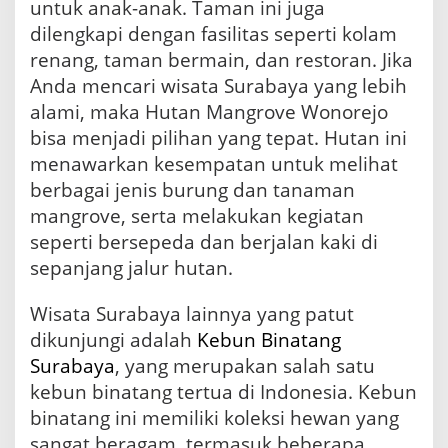
untuk anak-anak. Taman ini juga
dilengkapi dengan fasilitas seperti kolam
renang, taman bermain, dan restoran. Jika
Anda mencari wisata Surabaya yang lebih
alami, maka Hutan Mangrove Wonorejo
bisa menjadi pilihan yang tepat. Hutan ini
menawarkan kesempatan untuk melihat
berbagai jenis burung dan tanaman
mangrove, serta melakukan kegiatan
seperti bersepeda dan berjalan kaki di
sepanjang jalur hutan.
Wisata Surabaya lainnya yang patut
dikunjungi adalah
Kebun Binatang
Surabaya
, yang merupakan salah satu
kebun binatang tertua di Indonesia. Kebun
binatang ini memiliki koleksi hewan yang
sangat beragam, termasuk beberapa