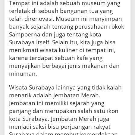
Tempat ini adalah sebuah museum yang
terletak di sebuah bangunan tua yang
telah direnovasi. Museum ini menyimpan
banyak sejarah tentang perusahaan rokok
Sampoerna dan juga tentang kota
Surabaya itself. Selain itu, kita juga bisa
menikmati wisata kuliner di tempat ini,
karena terdapat sebuah kafe yang
menyajikan berbagai jenis makanan dan
minuman.
Wisata Surabaya lainnya yang tidak kalah
menarik adalah Jembatan Merah.
Jembatan ini memiliki sejarah yang
panjang dan merupakan salah satu ikon
kota Surabaya. Jembatan Merah juga
menjadi saksi bisu perjuangan rakyat
Surabaya dalam merebut kemerdekaan