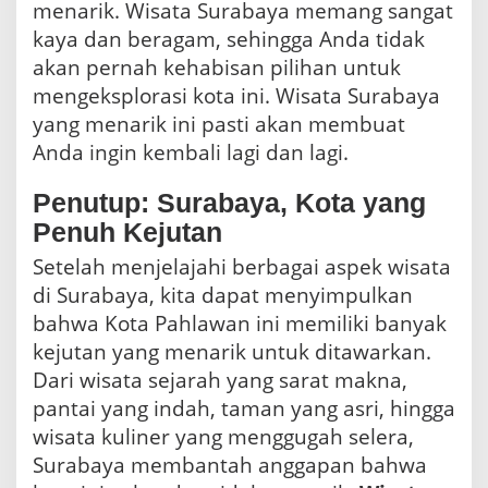
menarik. Wisata Surabaya memang sangat
kaya dan beragam, sehingga Anda tidak
akan pernah kehabisan pilihan untuk
mengeksplorasi kota ini. Wisata Surabaya
yang menarik ini pasti akan membuat
Anda ingin kembali lagi dan lagi.
Penutup: Surabaya, Kota yang
Penuh Kejutan
Setelah menjelajahi berbagai aspek wisata
di Surabaya, kita dapat menyimpulkan
bahwa Kota Pahlawan ini memiliki banyak
kejutan yang menarik untuk ditawarkan.
Dari wisata sejarah yang sarat makna,
pantai yang indah, taman yang asri, hingga
wisata kuliner yang menggugah selera,
Surabaya membantah anggapan bahwa