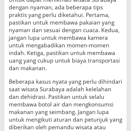
dengan nyaman, ada beberapa tips
praktis yang perlu diketahui. Pertama,
pastikan untuk membawa pakaian yang
nyaman dan sesuai dengan cuaca. Kedua,
jangan lupa untuk membawa kamera
untuk mengabadikan momen-momen
indah. Ketiga, pastikan untuk membawa
uang yang cukup untuk biaya transportasi
dan makanan.
Beberapa kasus nyata yang perlu dihindari
saat wisata Surabaya adalah kelelahan
dan dehidrasi. Pastikan untuk selalu
membawa botol air dan mengkonsumsi
makanan yang seimbang. Jangan lupa
untuk mengikuti aturan dan petunjuk yang
diberikan oleh pemandu wisata atau