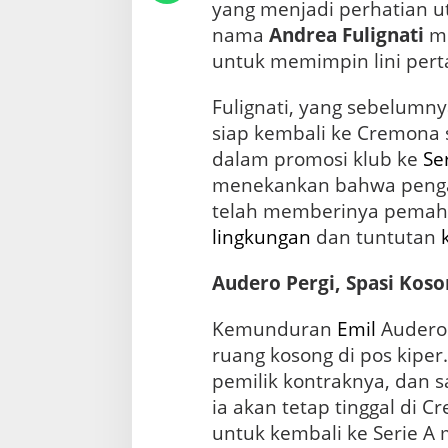
a
yang menjadi perhatian u
A
nama
Andrea Fulignati
mu
n
untuk memimpin lini pert
d
r
e
Fulignati, yang sebelumny
a
siap kembali ke Cremona s
F
u
dalam promosi klub ke
Se
l
menekankan bahwa pengal
i
telah memberinya pema
g
n
lingkungan
dan tuntutan
a
t
Audero Pergi, Spasi Kos
i
Kemunduran
Emil
Audero
ruang kosong di pos kiper
pemilik kontraknya, dan sa
ia akan tetap tinggal di 
untuk kembali ke Serie A 