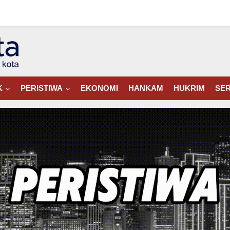
K
PERISTIWA
EKONOMI
HANKAM
HUKRIM
SER