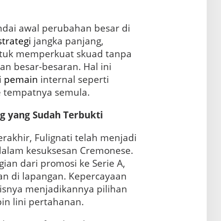
dai awal perubahan besar di
strategi
jangka panjang,
tuk memperkuat skuad tanpa
n besar-besaran. Hal ini
i
pemain
internal seperti
ke tempatnya semula.
ng yang Sudah Terbukti
akhir, Fulignati telah menjadi
 dalam kesuksesan Cremonese.
ian dari promosi ke Serie A,
lan di lapangan. Kepercayaan
isnya menjadikannya pilihan
n lini pertahanan.