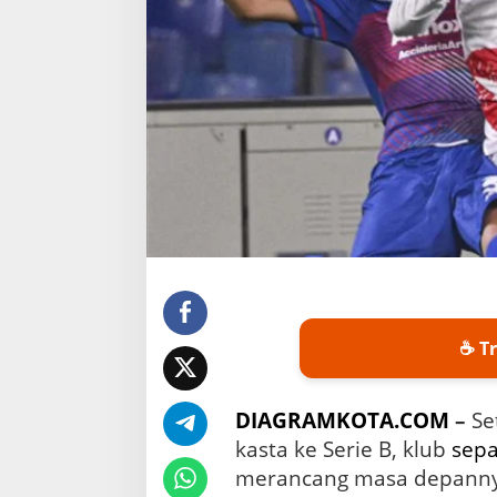
a
s
a
D
e
p
a
n
d
e
n
g
a
n
K
e
☕ Tr
m
b
a
l
DIAGRAMKOTA.COM
–
Se
i
kasta ke Serie B, klub
sepa
n
merancang masa depannya
y