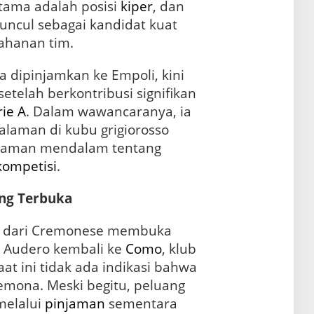
tama adalah posisi
kiper
, dan
ncul sebagai kandidat kuat
ahanan tim.
a dipinjamkan ke Empoli, kini
etelah berkontribusi signifikan
rie A
. Dalam wawancaranya, ia
aman di kubu grigiorosso
haman mendalam tentang
kompetisi
.
ong Terbuka
 dari Cremonese membuka
. Audero kembali ke
Como
, klub
at ini tidak ada indikasi bahwa
Cremona. Meski begitu, peluang
melalui
pinjaman
sementara