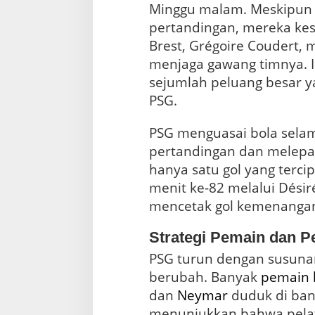
e
Minggu malam. Meskipun
n
pertandingan, mereka kes
g
a
Brest, Grégoire Coudert,
l
menjaga gawang timnya. I
a
sejumlah peluang besar y
h
k
PSG.
a
n
PSG menguasai bola selam
B
pertandingan dan melepa
r
e
hanya satu gol yang tercip
s
menit ke-82 melalui Dési
t
mencetak gol kemenanga
Strategi Pemain dan P
PSG turun dengan susunan
berubah. Banyak
pemain 
dan
Neymar
duduk di ban
menunjukkan bahwa pelati