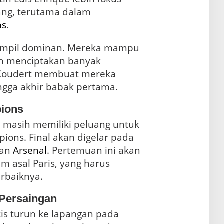
ang, terutama dalam
ns
.
 tampil dominan. Mereka mampu
n menciptakan banyak
 Coudert membuat mereka
ngga akhir babak pertama.
pions
SG masih memiliki peluang untuk
ons. Final akan digelar pada
wan
Arsenal
. Pertemuan ini akan
im asal Paris, yang harus
rbaiknya.
 Persaingan
cis turun ke lapangan pada