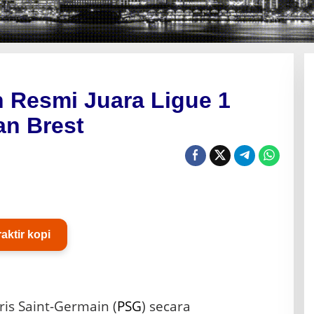
n Resmi Juara Ligue 1
an Brest
raktir kopi
ris Saint-Germain (
PSG
) secara