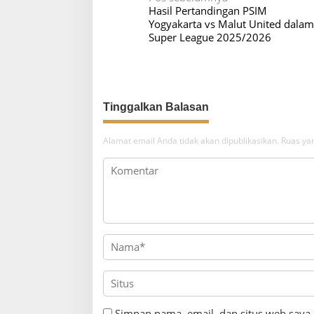
Hasil Pertandingan PSIM
a
Yogyakarta vs Malut United dalam
v
Super League 2025/2026
i
g
a
Tinggalkan Balasan
s
i
Alamat email Anda tidak akan dipublikasikan.
Ruas yan
p
o
s
Simpan nama, email, dan situs web saya