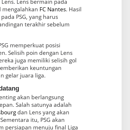
 Lens. Lens bermain pada
il mengalahkan
FC Nantes
. Hasil
 pada PSG, yang harus
andingan terakhir sebelum
PSG memperkuat posisi
n. Selisih poin dengan Lens
eka juga memiliki selisih gol
i memberikan keuntungan
 gelar juara liga.
datang
enting akan berlangsung
epan. Salah satunya adalah
sbourg
dan Lens yang akan
 Sementara itu, PSG akan
m persiapan menuju final Liga