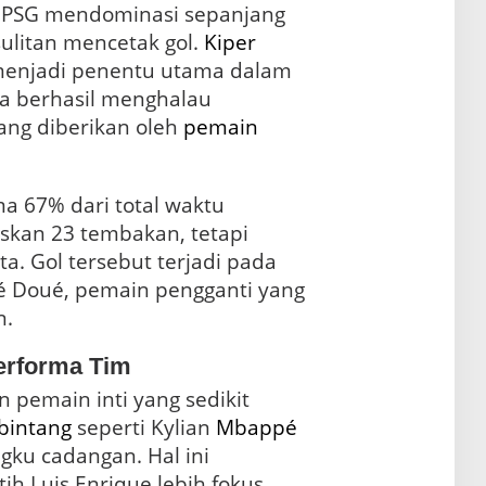
 PSG mendominasi sepanjang
ulitan mencetak gol.
Kiper
 menjadi penentu utama dalam
a berhasil menghalau
ang diberikan oleh
pemain
a 67% dari total waktu
skan 23 tembakan, tetapi
ta. Gol tersebut terjadi pada
ré Doué, pemain pengganti yang
n.
erforma Tim
 pemain inti yang sedikit
bintang
seperti Kylian
Mbappé
gku cadangan. Hal ini
h Luis Enrique lebih fokus