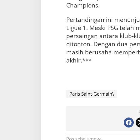
Champions.
Pertandingan ini menunj
Ligue 1. Meski PSG telah 
persaingan antara klub-kl
ditonton. Dengan dua per
masih berusaha memperba
akhir.***
Paris Saint-Germain\
I
N
Pos sebelumnya