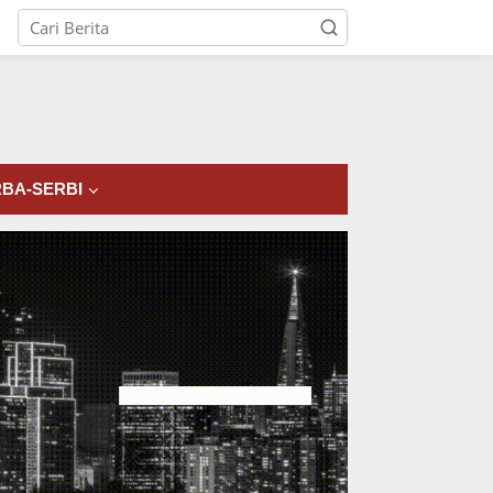
tutup
BA-SERBI