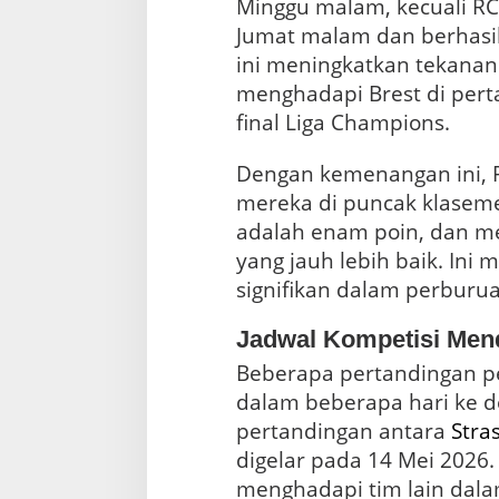
Minggu malam, kecuali RC
Jumat malam dan berhas
ini meningkatkan tekanan
menghadapi Brest di pert
final Liga Champions.
Dengan kemenangan ini, 
mereka di puncak klaseme
adalah enam poin, dan mer
yang jauh lebih baik. In
signifikan dalam perburuan
Jadwal Kompetisi Men
Beberapa pertandingan p
dalam beberapa hari ke d
pertandingan antara
Stra
digelar pada 14 Mei 2026.
menghadapi tim lain dala