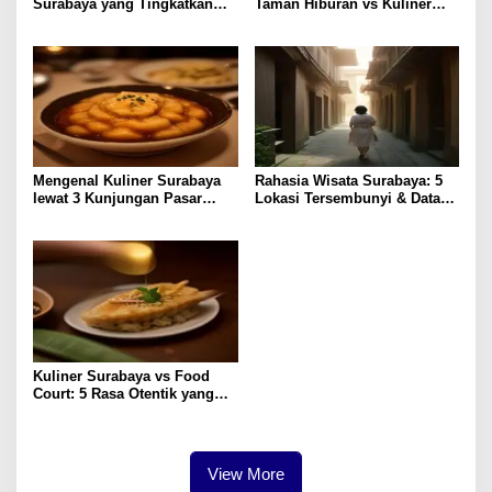
Surabaya yang Tingkatkan
Taman Hiburan vs Kuliner
Pengalaman Lokal
Lokal, Pilih Lebih Hemat?
Mengenal Kuliner Surabaya
Rahasia Wisata Surabaya: 5
lewat 3 Kunjungan Pasar
Lokasi Tersembunyi & Data
Tradisional
Pengunjung 2023
Kuliner Surabaya vs Food
Court: 5 Rasa Otentik yang
Paling Memuaskan
View More