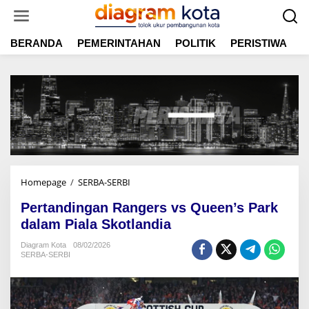
L
e
w
BERANDA
PEMERINTAHAN
POLITIK
PERISTIWA
E
a
t
i
k
e
k
o
n
t
e
n
Homepage
/
SERBA-SERBI
P
e
Pertandingan Rangers vs Queen’s Park
r
t
dalam Piala Skotlandia
a
Diagram Kota
08/02/2026
n
SERBA-SERBI
d
i
n
g