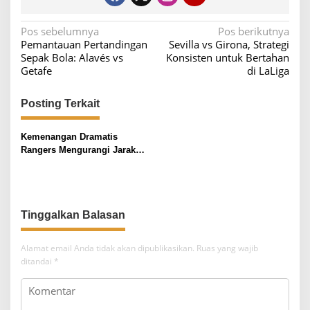
N
Pos sebelumnya
Pos berikutnya
Pemantauan Pertandingan
Sevilla vs Girona, Strategi
a
Sepak Bola: Alavés vs
Konsisten untuk Bertahan
v
Getafe
di LaLiga
i
Posting Terkait
g
a
Kemenangan Dramatis
s
Rangers Mengurangi Jarak
i
dengan Pemimpin Liga
p
o
Tinggalkan Balasan
s
Alamat email Anda tidak akan dipublikasikan.
Ruas yang wajib
ditandai
*