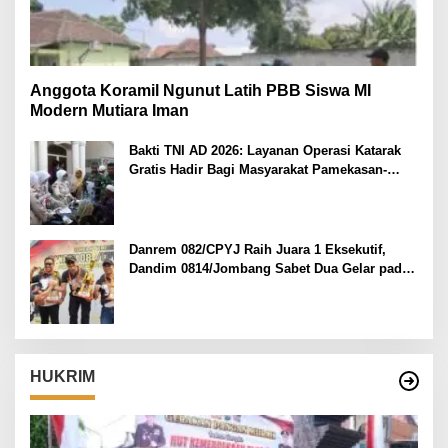
Anggota Koramil Ngunut Latih PBB Siswa MI
Modern Mutiara Iman
Bakti TNI AD 2026: Layanan Operasi Katarak
Gratis Hadir Bagi Masyarakat Pamekasan-
Madura.
Danrem 082/CPYJ Raih Juara 1 Eksekutif,
Dandim 0814/Jombang Sabet Dua Gelar pada
Danrem 082/CPYJ Cup I
HUKRIM