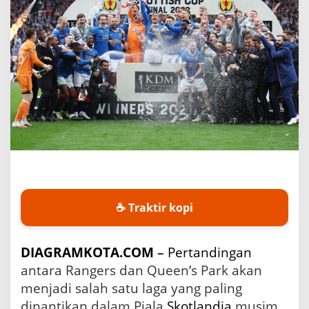
a
n
R
a
n
g
e
r
s
v
s
Q
u
e
e
n
☕ Traktir kopi
'
s
P
DIAGRAMKOTA.COM
–
Pertandingan
a
r
antara Rangers dan Queen’s Park akan
k
menjadi salah satu laga yang paling
d
dinantikan dalam Piala
Skotlandia
musim
a