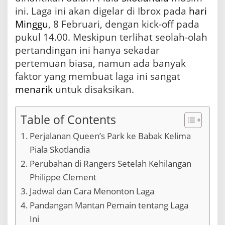
l
ini. Laga ini akan digelar di Ibrox pada
hari
a
Minggu
, 8 Februari, dengan kick-off pada
m
pukul 14.00. Meskipun terlihat seolah-olah
P
i
pertandingan ini hanya sekadar
a
pertemuan biasa, namun ada banyak
l
a
faktor yang membuat laga ini sangat
S
menarik
untuk disaksikan.
k
o
t
Table of Contents
l
a
Perjalanan Queen’s Park ke Babak Kelima
n
Piala Skotlandia
d
i
Perubahan di Rangers Setelah Kehilangan
a
Philippe Clement
Jadwal dan Cara Menonton Laga
Pandangan Mantan Pemain tentang Laga
Ini