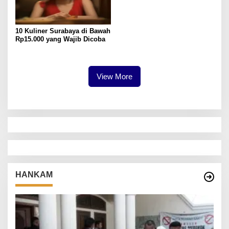
10 Kuliner Surabaya di Bawah
Rp15.000 yang Wajib Dicoba
View More
HANKAM