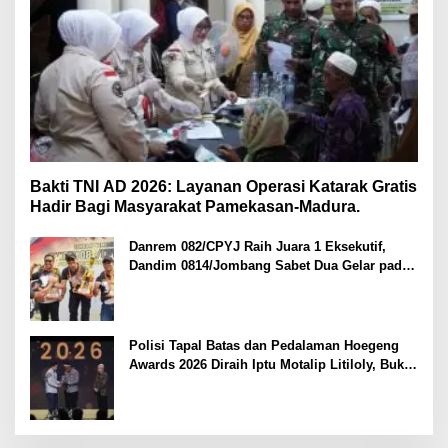
Bakti TNI AD 2026: Layanan Operasi Katarak Gratis
Hadir Bagi Masyarakat Pamekasan-Madura.
Danrem 082/CPYJ Raih Juara 1 Eksekutif,
Dandim 0814/Jombang Sabet Dua Gelar pada
Danrem 082/CPYJ Cup I
Polisi Tapal Batas dan Pedalaman Hoegeng
Awards 2026 Diraih Iptu Motalip Litiloly, Bukti
Pengabdian Humanis di Nduga