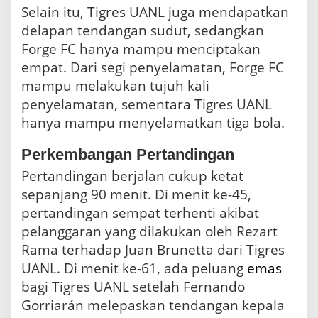
Selain itu, Tigres UANL juga mendapatkan
delapan tendangan sudut, sedangkan
Forge FC hanya mampu menciptakan
empat. Dari segi penyelamatan, Forge FC
mampu melakukan tujuh kali
penyelamatan, sementara Tigres UANL
hanya mampu menyelamatkan tiga bola.
Perkembangan Pertandingan
Pertandingan berjalan cukup ketat
sepanjang 90 menit. Di menit ke-45,
pertandingan sempat terhenti akibat
pelanggaran yang dilakukan oleh Rezart
Rama terhadap Juan Brunetta dari Tigres
UANL. Di menit ke-61, ada peluang
emas
bagi Tigres UANL setelah Fernando
Gorriarán melepaskan tendangan kepala