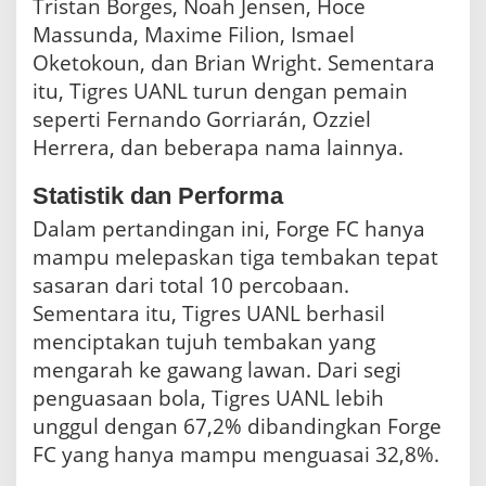
Tristan Borges, Noah Jensen, Hoce
Massunda, Maxime Filion, Ismael
Oketokoun, dan Brian Wright. Sementara
itu, Tigres UANL turun dengan pemain
seperti Fernando Gorriarán, Ozziel
Herrera, dan beberapa nama lainnya.
Statistik dan Performa
Dalam pertandingan ini, Forge FC hanya
mampu melepaskan tiga tembakan tepat
sasaran dari total 10 percobaan.
Sementara itu, Tigres UANL berhasil
menciptakan tujuh tembakan yang
mengarah ke gawang lawan. Dari segi
penguasaan bola, Tigres UANL lebih
unggul dengan 67,2% dibandingkan Forge
FC yang hanya mampu menguasai 32,8%.