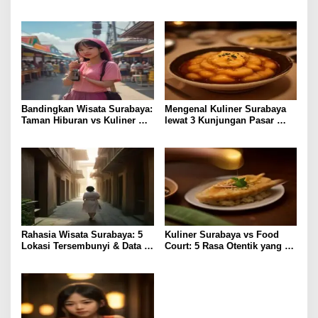
Kuliner Surabaya
Pengalaman Lokal
Bandingkan Wisata Surabaya:
Mengenal Kuliner Surabaya
Taman Hiburan vs Kuliner
lewat 3 Kunjungan Pasar
Lokal, Pilih Lebih Hemat?
Tradisional
Rahasia Wisata Surabaya: 5
Kuliner Surabaya vs Food
Lokasi Tersembunyi & Data
Court: 5 Rasa Otentik yang
Pengunjung 2023
Paling Memuaskan