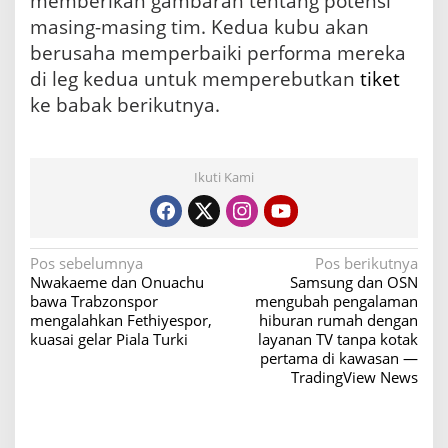
memberikan gambaran tentang potensi
masing-masing tim. Kedua kubu akan
berusaha memperbaiki performa mereka
di leg kedua untuk memperebutkan
tiket
ke babak berikutnya.
Ikuti Kami
N
Pos sebelumnya
Pos berikutnya
Nwakaeme dan Onuachu
Samsung dan OSN
a
bawa Trabzonspor
mengubah pengalaman
v
mengalahkan Fethiyespor,
hiburan rumah dengan
kuasai gelar Piala Turki
layanan TV tanpa kotak
i
pertama di kawasan —
g
TradingView News
a
s