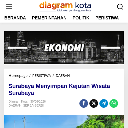
L
e
w
BERANDA
PEMERINTAHAN
POLITIK
PERISTIWA
E
a
t
i
k
e
k
o
n
t
e
n
Homepage
/
PERISTIWA
/
DAERAH
S
u
Surabaya Menyimpan Kejutan Wisata
r
a
Surabaya
b
Diagram Kota
30/06/2026
a
DAERAH
,
SERBA-SERBI
y
a
M
e