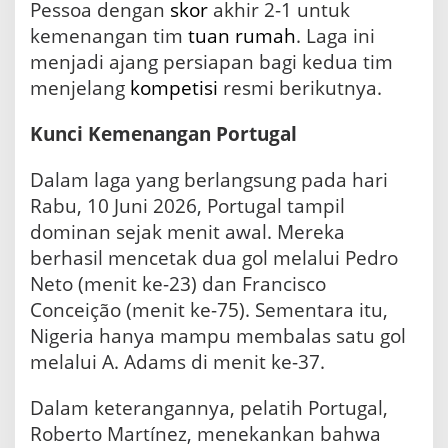
Pessoa dengan
skor
akhir 2-1 untuk
a
kemenangan tim
tuan rumah
. Laga ini
U
j
menjadi ajang persiapan bagi kedua tim
i
menjelang
kompetisi
resmi berikutnya.
C
o
b
Kunci Kemenangan Portugal
a
Dalam laga yang berlangsung pada hari
Rabu, 10 Juni 2026, Portugal tampil
dominan sejak menit awal. Mereka
berhasil mencetak dua gol melalui Pedro
Neto (menit ke-23) dan Francisco
Conceição (menit ke-75). Sementara itu,
Nigeria hanya mampu membalas satu gol
melalui A. Adams di menit ke-37.
Dalam keterangannya, pelatih Portugal,
Roberto Martínez, menekankan bahwa