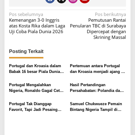
N
Pos sebelumnya
Pos berikutnya
Kemenangan 3-0 Inggris
Pemutusan Rantai
a
atas Kosta Rika dalam Laga
Penularan TBC di Surabaya
v
Uji Coba Piala Dunia 2026
Dipercepat dengan
Skrining Massal
i
g
Posting Terkait
a
s
Portugal dan Kroasia dalam
Pertemuan antara Portugal
i
Babak 16 besar Piala Dunia
dan Kroasia menjadi ajang uji
FIFA 2026
kepemimpinan dua legenda
p
sepak bola
Portugal Mengalahkan
Hasil Pertandingan
o
Nigeria, Ronaldo Gagal Cetak
Persahabatan: Polandia dan
s
Gol dalam Laga Uji Coba
Nigeria Bermain Sengit
dengan Skor 2-2
Portugal Tak Dianggap
Samuel Chukwueze Pemain
Favorit, Tapi Jadi Pesaing
Bintang Nigeria Tampil di
Kuat di Piala Dunia 2026
Lapangan Meski Menghadapi
Duka Keluarga