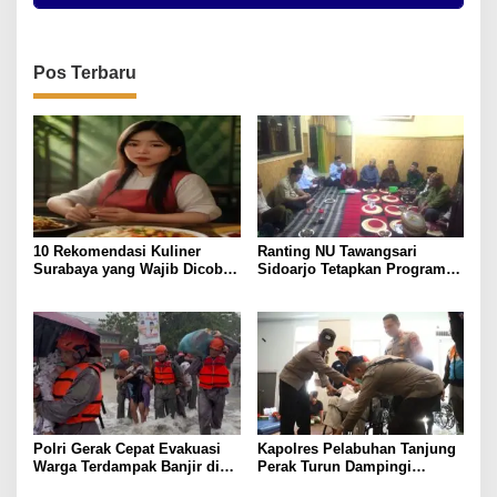
Pos Terbaru
10 Rekomendasi Kuliner
Ranting NU Tawangsari
Surabaya yang Wajib Dicoba,
Sidoarjo Tetapkan Program
Harga & Lokasi
Prioritas Jelang RAKER 2026
Polri Gerak Cepat Evakuasi
Kapolres Pelabuhan Tanjung
Warga Terdampak Banjir di
Perak Turun Dampingi
Padang
Korban, Pastikan