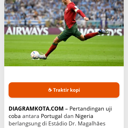
l
a
h
k
a
n
N
i
g
e
r
i
a
2
-
1
d
☕ Traktir kopi
a
l
a
DIAGRAMKOTA.COM
–
Pertandingan uji
m
coba
antara
Portugal
dan
Nigeria
L
a
berlangsung di Estádio Dr. Magalhães
g