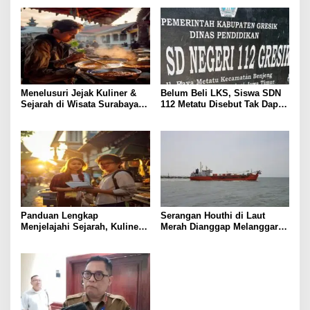
Penanganan Kebakaran KM
Mutiara Sentosa 2 Berjalan
Maksimal
Menelusuri Jejak Kuliner &
Belum Beli LKS, Siswa SDN
Sejarah di Wisata Surabaya:
112 Metatu Disebut Tak Dapat
Panduan Praktis
Buku Utama, Ini Keluhan
Orang Tua
Panduan Lengkap
Serangan Houthi di Laut
Menjelajahi Sejarah, Kuliner,
Merah Dianggap Melanggar
dan Pendidikan di Surabaya
Prinsip Hukum Internasional