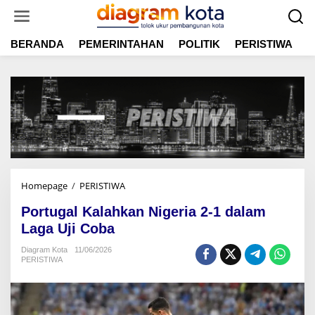
L
e
w
BERANDA
PEMERINTAHAN
POLITIK
PERISTIWA
E
a
t
i
k
e
k
o
n
t
e
n
Homepage
/
PERISTIWA
P
o
Portugal Kalahkan Nigeria 2-1 dalam
r
t
Laga Uji Coba
u
Diagram Kota
11/06/2026
g
PERISTIWA
a
l
K
a