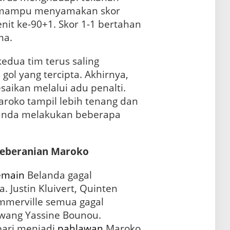
g mampu menyamakan skor
enit ke-90+1. Skor 1-1 bertahan
ma.
dua tim terus saling
gol yang tercipta. Akhirnya,
saikan melalui adu penalti.
aroko tampil lebih tenang dan
landa melakukan beberapa
Keberanian Maroko
emain
Belanda gagal
 Justin Kluivert, Quinten
mmerville semua gagal
wang Yassine Bounou.
bari menjadi
pahlawan
Maroko