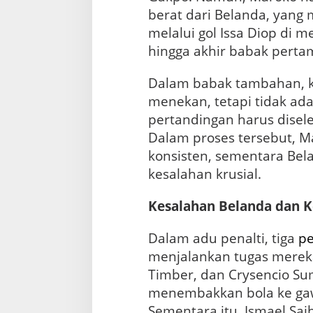
i
berat dari Belanda, yan
melalui gol Issa Diop di m
hingga akhir babak perta
Dalam babak tambahan, ke
menekan, tetapi tidak ada 
pertandingan harus disele
Dalam proses tersebut, M
konsisten, sementara Be
kesalahan krusial.
Kesalahan Belanda dan 
Dalam adu penalti, tiga
p
menjalankan tugas mereka.
Timber, dan Crysencio Su
menembakkan bola ke ga
Sementara itu, Ismael Sai