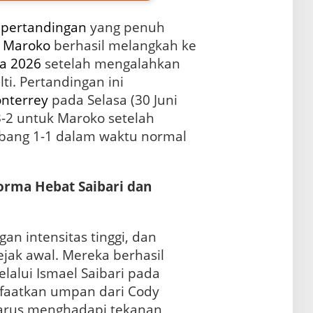
i
pertandingan
yang penuh
s
Maroko
berhasil melangkah ke
ia 2026
setelah mengalahkan
ti. Pertandingan ini
nterrey
pada Selasa (30 Juni
3-2 untuk Maroko setelah
mbang 1-1 dalam waktu normal
orma Hebat Saibari dan
an intensitas tinggi, dan
jak awal. Mereka berhasil
alui Ismael Saibari pada
faatkan umpan dari Cody
arus menghadapi tekanan