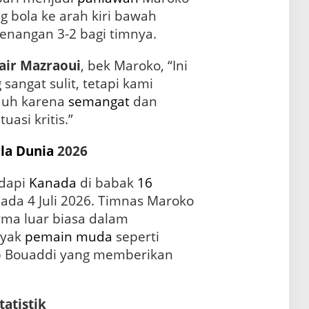
 bola ke arah kiri bawah
nangan 3-2 bagi timnya.
air Mazraoui
, bek Maroko, “Ini
sangat sulit, tetapi kami
jauh karena
semangat
dan
asi kritis.”
ala Dunia
2026
adapi
Kanada
di babak
16
pada 4 Juli 2026. Timnas Maroko
ma luar biasa dalam
nyak
pemain muda
seperti
b Bouaddi yang memberikan
tatistik