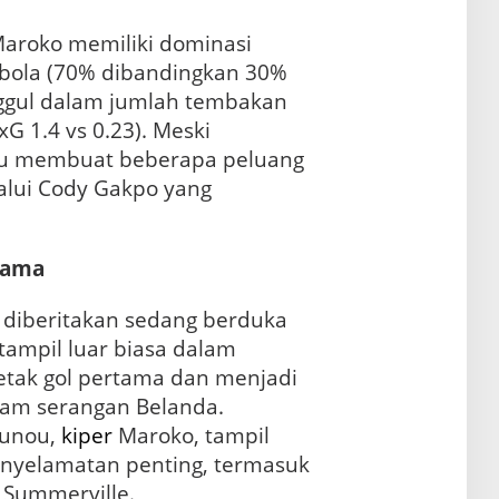
Maroko memiliki dominasi
bola (70% dibandingkan 30%
nggul dalam jumlah tembakan
xG 1.4 vs 0.23). Meski
u membuat beberapa peluang
alui Cody Gakpo yang
tama
 diberitakan sedang berduka
tampil luar biasa dalam
cetak gol pertama dan menjadi
alam serangan Belanda.
ounou,
kiper
Maroko, tampil
enyelamatan penting, termasuk
Summerville.