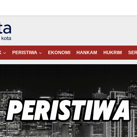
K
PERISTIWA
EKONOMI
HANKAM
HUKRIM
SER