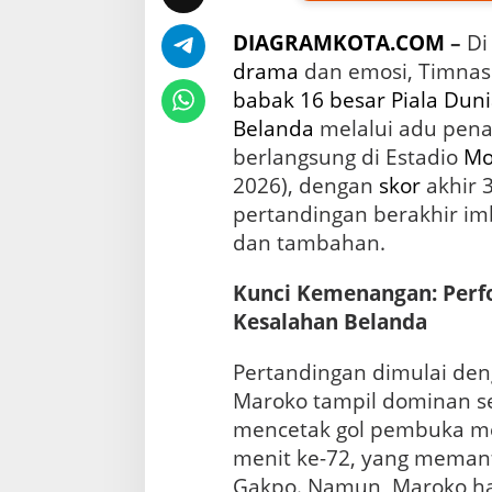
g
a
DIAGRAMKOTA.COM
–
D
n
D
drama
dan emosi, Timna
r
babak 16 besar
Piala Dun
a
Belanda
melalui adu penal
m
a
berlangsung di Estadio
Mo
t
2026), dengan
skor
akhir 
i
pertandingan berakhir i
s
d
dan tambahan.
i
B
Kunci Kemenangan: Perf
a
b
Kesalahan Belanda
a
k
Pertandingan dimulai deng
P
Maroko tampil dominan se
e
n
mencetak gol pembuka mel
a
menit ke-72, yang meman
l
Gakpo. Namun, Maroko h
t