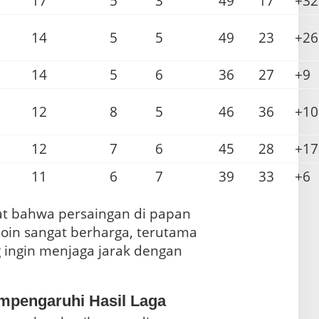
17
5
3
49
17
+32
14
5
5
49
23
+26
14
5
6
36
27
+9
12
8
5
46
36
+10
12
7
6
45
28
+17
11
6
7
39
33
+6
ihat bahwa persaingan di papan
 poin sangat berharga, terutama
g ingin menjaga jarak dengan
mpengaruhi Hasil Laga