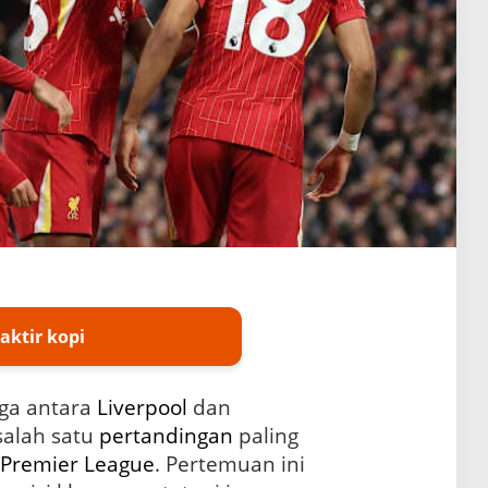
aktir kopi
ga antara
Liverpool
dan
salah satu
pertandingan
paling
Premier League
. Pertemuan ini