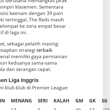
rus berusaha memangkas jarak
impin klasemen. Sementara
posisi keenam dengan 39 poin
ki tertinggal, The Reds masih
melompat ke zona empat besar
f di laga ini.
ot, sebagai pelatih masing-
siapkan strategi
terbaik
kenal memiliki gaya permainan
amun keduanya sama-sama
la dan serangan cepat.
n Liga Inggris
ini klub-klub di Premier League:
IN
MENANG
SERI
KALAH
GM
GK
SG