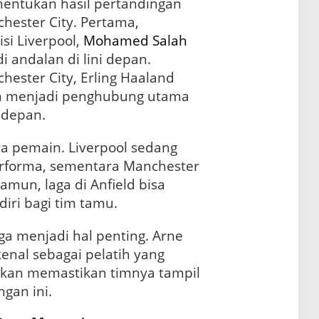
entukan hasil pertandingan
hester City. Pertama,
sisi Liverpool,
Mohamed Salah
 andalan di lini depan.
chester City, Erling Haaland
n menjadi penghubung utama
i depan.
ra pemain. Liverpool sedang
rforma, sementara Manchester
Namun, laga di Anfield bisa
iri bagi tim tamu.
juga menjadi hal penting. Arne
enal sebagai pelatih yang
 akan memastikan timnya tampil
gan ini.