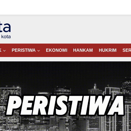
K
PERISTIWA
EKONOMI
HANKAM
HUKRIM
SER