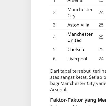
1
Arsenal
25
Manchester
2
24
City
3
Aston Villa
25
Manchester
4
25
United
5
Chelsea
25
6
Liverpool
24
Dari tabel tersebut, terl
atas sangat ketat. Setiap
bagi Manchester City yan
Arsenal.
Faktor-Faktor yang Me