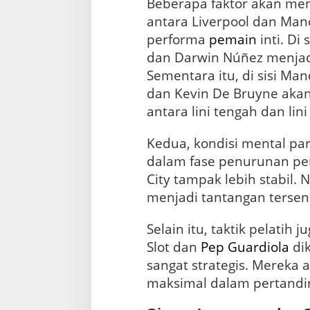
Beberapa faktor akan men
antara Liverpool dan Manc
performa
pemain
inti. Di 
dan Darwin Núñez menjadi
Sementara itu, di sisi Man
dan Kevin De Bruyne aka
antara lini tengah dan lin
Kedua, kondisi mental pa
dalam fase penurunan pe
City tampak lebih stabil. 
menjadi tantangan tersend
Selain itu, taktik pelatih 
Slot dan
Pep Guardiola
dik
sangat strategis. Mereka
maksimal dalam pertandin