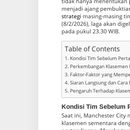
tidak hanya menentukan po
M
a
n
strategi
masing-masing tim
c
h
(8/2/2026), laga akan digel
e
pada pukul 23.30 WIB.
s
t
e
Table of Contents
r
C
Kondisi Tim Sebelum Pert
i
Perkembangan Klasemen Li
t
y
Faktor-Faktor yang Mempe
Siaran Langsung dan Cara
Pengaruh Terhadap Klase
Kondisi Tim Sebelum 
Saat ini, Manchester City
klasemen sementara denga