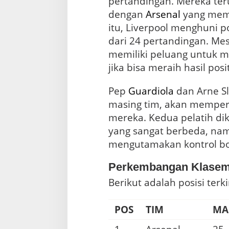
pertandingan. Mereka te
dengan
Arsenal
yang mem
itu, Liverpool menghuni 
dari 24 pertandingan. Mes
memiliki peluang untuk 
jika bisa meraih hasil positi
Pep
Guardiola
dan Arne Sl
masing tim, akan memper
mereka. Kedua pelatih di
yang sangat berbeda, n
mengutamakan kontrol bo
Perkembangan Klaseme
Berikut adalah posisi terk
POS
TIM
MA