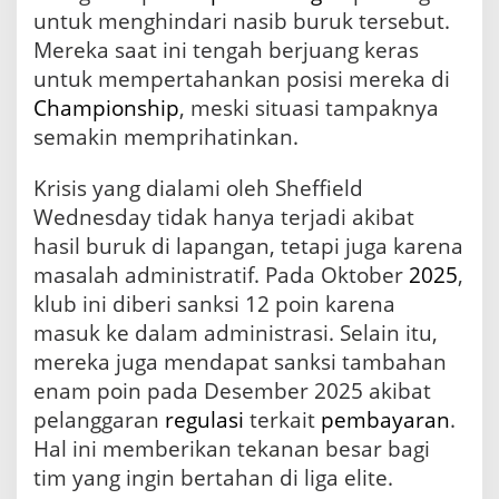
a
untuk menghindari nasib buruk tersebut.
m
Mereka saat ini tengah berjuang keras
p
untuk mempertahankan posisi mereka di
i
o
Championship
, meski situasi tampaknya
n
semakin memprihatinkan.
s
h
Krisis yang dialami oleh Sheffield
i
p
Wednesday tidak hanya terjadi akibat
hasil buruk di lapangan, tetapi juga karena
masalah administratif. Pada Oktober
2025
,
klub ini diberi sanksi 12 poin karena
masuk ke dalam administrasi. Selain itu,
mereka juga mendapat sanksi tambahan
enam poin pada Desember 2025 akibat
pelanggaran
regulasi
terkait
pembayaran
.
Hal ini memberikan tekanan besar bagi
tim yang ingin bertahan di liga elite.