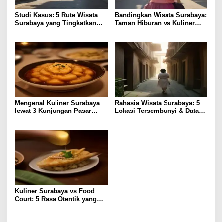
Studi Kasus: 5 Rute Wisata
Bandingkan Wisata Surabaya:
Surabaya yang Tingkatkan
Taman Hiburan vs Kuliner
Pengalaman Lokal
Lokal, Pilih Lebih Hemat?
Mengenal Kuliner Surabaya
Rahasia Wisata Surabaya: 5
lewat 3 Kunjungan Pasar
Lokasi Tersembunyi & Data
Tradisional
Pengunjung 2023
Kuliner Surabaya vs Food
Court: 5 Rasa Otentik yang
Paling Memuaskan