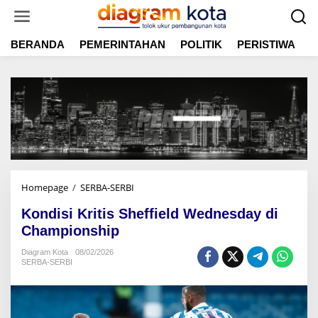
L
e
w
BERANDA
PEMERINTAHAN
POLITIK
PERISTIWA
E
a
t
i
k
e
k
o
n
t
e
n
Homepage
/
SERBA-SERBI
K
o
Kondisi Kritis Sheffield Wednesday di
n
d
Championship
i
Diagram Kota
08/02/2026
s
SERBA-SERBI
i
K
r
i