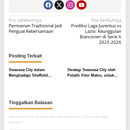
N
Pos sebelumnya
Pos berikutnya
Permainan Tradisional Jadi
Prediksi Laga Juventus vs
a
Penguat Kebersamaan
Lazio: Keunggulan
v
Bianconeri di Serie A
2025-2026
i
g
Posting Terkait
a
s
Swansea City dalam
Strategi Swansea City oleh
i
Menghadapi Sheffield
Pelatih Vitor Matos, untuk
Wednesday
Menghadapi Sheffield
p
Wednesday
o
s
Tinggalkan Balasan
Alamat email Anda tidak akan dipublikasikan.
Ruas yang wajib
ditandai
*