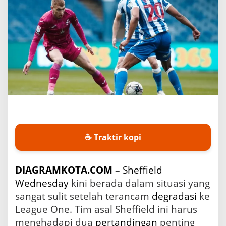
t
i
s
S
h
e
ff
i
e
l
d
W
e
d
☕ Traktir kopi
n
e
s
d
DIAGRAMKOTA.COM
–
Sheffield
a
Wednesday
kini berada dalam situasi yang
y
sangat sulit setelah terancam
degradasi
ke
d
i
League One. Tim asal Sheffield ini harus
C
menghadapi dua
pertandingan
penting
h