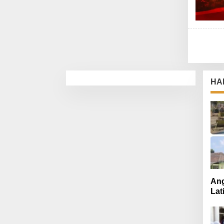
HA
Ang
Lat
Mut