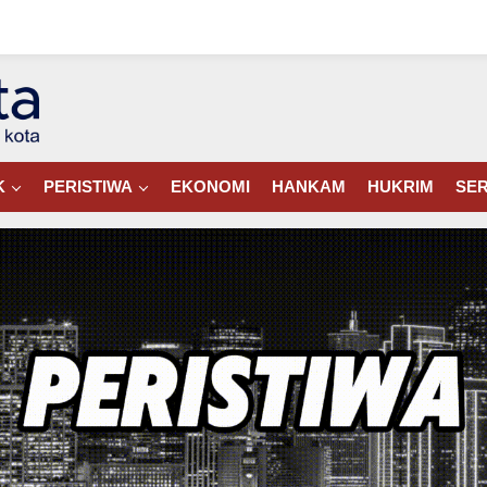
K
PERISTIWA
EKONOMI
HANKAM
HUKRIM
SER