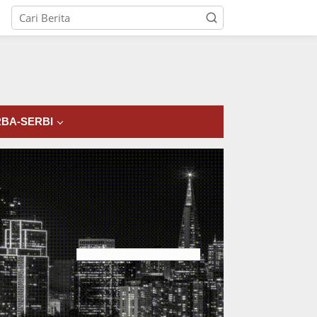
tutup
BA-SERBI