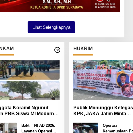
Lihat Selengkapnya
NKAM
HUKRIM
gota Koramil Ngunut
Publik Menunggu Ketega
ih PBB Siswa MI Modern
KPK, JAKA Jatim Minta
iara Iman
Delapan Tersangka Korup
Dana Hibah Segera Ditah
Bakti TNI AD 2026:
Operasi
Layanan Operasi
Kemanusiaan Po