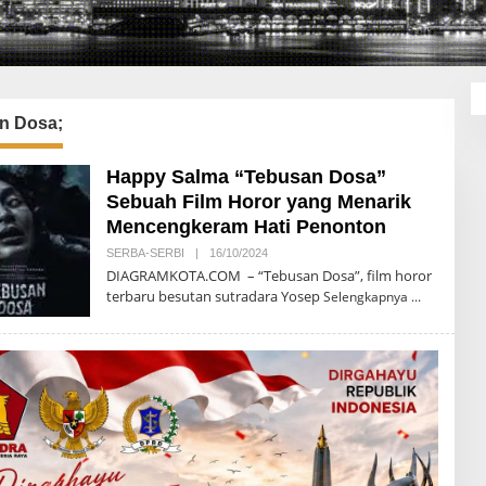
n Dosa;
Happy Salma “Tebusan Dosa”
Sebuah Film Horor yang Menarik
Mencengkeram Hati Penonton
SERBA-SERBI
|
16/10/2024
O
L
DIAGRAMKOTA.COM – “Tebusan Dosa”, film horor
E
terbaru besutan sutradara Yosep
Selengkapnya
H
A
R
I
E
K
H
A
U
R
I
P
A