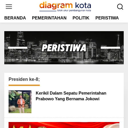
L
e
w
BERANDA
PEMERINTAHAN
POLITIK
PERISTIWA
E
a
t
i
k
e
k
o
n
t
e
n
Presiden ke-8;
Kerikil Dalam Sepatu Pemerintahan
Prabowo Yang Bernama Jokowi