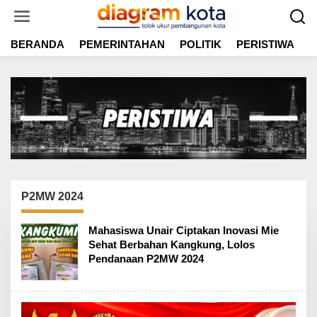
L
e
w
BERANDA
PEMERINTAHAN
POLITIK
PERISTIWA
E
a
t
i
k
e
k
o
n
t
e
n
P2MW 2024
Mahasiswa Unair Ciptakan Inovasi Mie
Sehat Berbahan Kangkung, Lolos
Pendanaan P2MW 2024