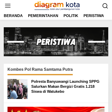
L
e
w
BERANDA
PEMERINTAHAN
POLITIK
PERISTIWA
E
a
t
i
k
e
k
o
n
t
e
n
Kombes Pol Rama Samtama Putra
Polresta Banyuwangi Launching SPPG
Salurkan Makan Bergizi Gratis 1.218
Siswa di Watukebo