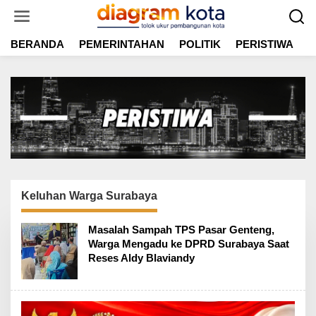
L
e
w
BERANDA
PEMERINTAHAN
POLITIK
PERISTIWA
E
a
t
i
k
e
k
o
n
t
e
n
Keluhan Warga Surabaya
Masalah Sampah TPS Pasar Genteng,
Warga Mengadu ke DPRD Surabaya Saat
Reses Aldy Blaviandy