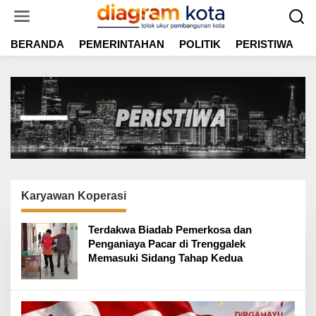
L
e
w
BERANDA
PEMERINTAHAN
POLITIK
PERISTIWA
E
a
t
i
k
e
k
o
n
t
e
n
Karyawan Koperasi
Terdakwa Biadab Pemerkosa dan
Penganiaya Pacar di Trenggalek
Memasuki Sidang Tahap Kedua