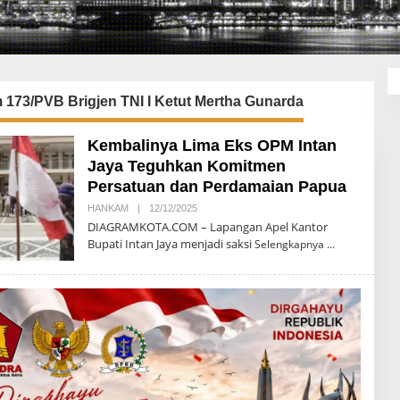
173/PVB Brigjen TNI I Ketut Mertha Gunarda
Kembalinya Lima Eks OPM Intan
Jaya Teguhkan Komitmen
Persatuan dan Perdamaian Papua
HANKAM
|
12/12/2025
O
L
DIAGRAMKOTA.COM – Lapangan Apel Kantor
E
Bupati Intan Jaya menjadi saksi
Selengkapnya
H
T
E
G
U
H
P
R
I
Y
O
N
O