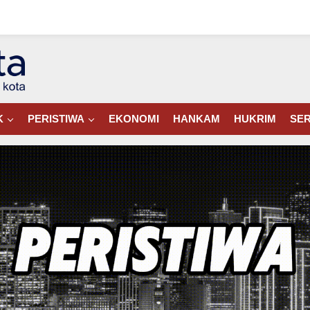
K
PERISTIWA
EKONOMI
HANKAM
HUKRIM
SER