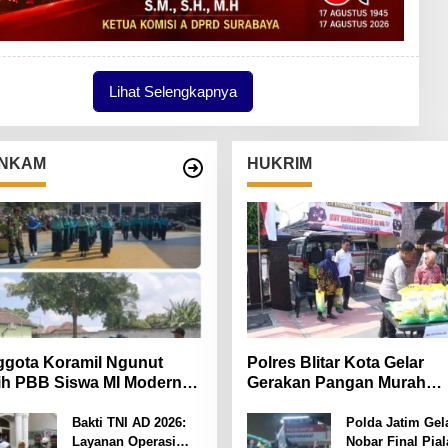
Lihat Selengkapnya
NKAM
HUKRIM
gota Koramil Ngunut
Polres Blitar Kota Gelar
ih PBB Siswa MI Modern
Gerakan Pangan Murah
iara Iman
Sambut HUT Kemerdekaan
ke-81
Bakti TNI AD 2026:
Polda Jatim Gel
Layanan Operasi
Nobar Final Pial