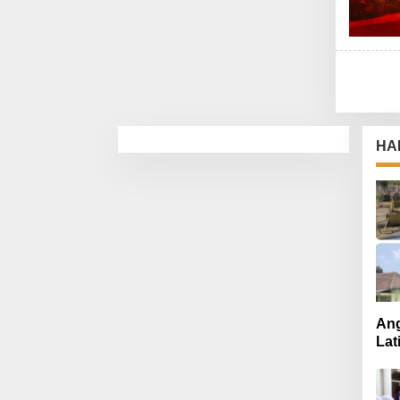
HA
Ang
Lat
Mut