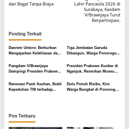
v
dan Begal Tanpa Biaya
Lahir Pancasila 2026 di
Surabaya, Kasdam
i
V/Brawijaya Turut
g
Berpartisipasi.
a
s
Posting Terkait
i
Danrem Untoro: Berkurban
Tiga Jembatan Garuda
p
Mengajarkan Keikhlasan dan
Dibangun, Warga Ponorogo
o
Kepedulian
Kini Tak Lagi Menantang Arus
Sungai
s
Pangdam V/Brawijaya
Presiden Prabowo Kunker di
Dampingi Presiden Prabowo
Nganjuk, Resmikan Museum
Resmikan Museum Marsinah
Marsinah Hingga KDKMP
Dan KDKMP Nasional Di
Renovasi Panti Asuhan, Bukti
Dulu Penuh Risiko, Kini
Nganjuk
Kepedulian TNI terhadap
Warga Bungkal di Ponorogo
Rakyat
Nikmati Jembatan Garuda
Pos Terbaru