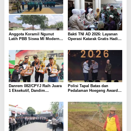
Anggota Koramil Ngunut
Bakti TNI AD 2026: Layanan
Latih PBB Siswa MI Modern
Operasi Katarak Gratis Hadir
Mutiara Iman
Bagi Masyarakat Pamekasan-
Madura.
Danrem 082/CPYJ Raih Juara
Polisi Tapal Batas dan
1 Eksekutif, Dandim
Pedalaman Hoegeng Awards
0814/Jombang Sabet Dua
2026 Diraih Iptu Motalip
Gelar pada Danrem 082/CPYJ
Litiloly, Bukti Pengabdian
Cup I
Humanis di Nduga