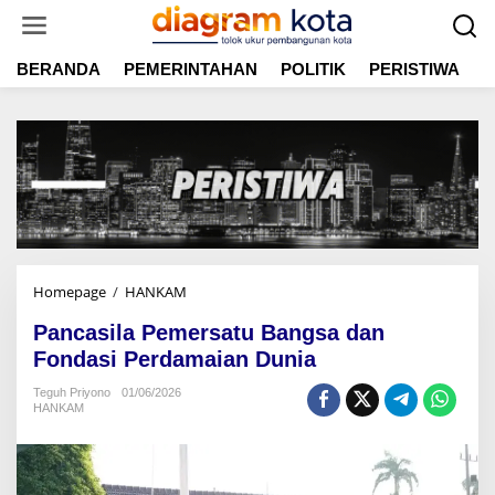
L
e
w
BERANDA
PEMERINTAHAN
POLITIK
PERISTIWA
E
a
t
i
k
e
k
o
n
t
e
n
Homepage
/
HANKAM
P
a
Pancasila Pemersatu Bangsa dan
n
c
Fondasi Perdamaian Dunia
a
Teguh Priyono
01/06/2026
s
HANKAM
i
l
a
P