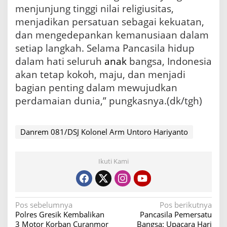
menjunjung tinggi nilai religiusitas,
menjadikan persatuan sebagai kekuatan,
dan mengedepankan kemanusiaan dalam
setiap langkah. Selama Pancasila hidup
dalam hati seluruh
anak
bangsa, Indonesia
akan tetap kokoh, maju, dan menjadi
bagian penting dalam mewujudkan
perdamaian dunia,” pungkasnya.(dk/tgh)
Danrem 081/DSJ Kolonel Arm Untoro Hariyanto
Ikuti Kami
N
Pos sebelumnya
Pos berikutnya
Polres Gresik Kembalikan
Pancasila Pemersatu
a
3 Motor Korban Curanmor
Bangsa: Upacara Hari