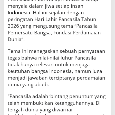
P
menyala dalam jiwa setiap insan
e
Indonesia
. Hal ini sejalan dengan
r
d
peringatan Hari Lahir Pancasila Tahun
a
2026 yang mengusung tema “Pancasila
m
Pemersatu Bangsa, Fondasi Perdamaian
a
i
Dunia”.
a
n
Tema ini menegaskan sebuah pernyataan
D
tegas bahwa nilai-nilai luhur Pancasila
u
n
tidak hanya relevan untuk menjaga
i
keutuhan bangsa Indonesia, namun juga
a
menjadi jawaban terciptanya perdamaian
dunia yang abadi.
“Pancasila adalah ‘bintang penuntun’ yang
telah membuktikan ketangguhannya. Di
tengah dunia yang diwarnai