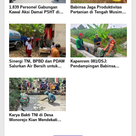
1.839 Personel Gabungan
Babinsa Jaga Produktivitas
Kawal Aksi Damai PSHT di
Pertanian di Tengah Musim
Surabaya
Kemarau
Sinergi TNI, BPBD dan PDAM
Kapenrem 081/DSJ:
Salurkan Air Bersih untuk
Pendampingan Babinsa
Warga Terdampak Kekeringan
Bentuk Kepedulian TNI AD
di Panggul
Karya Bakti TNI di Desa
Wonorejo Kian Mendekati
Rampung