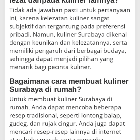
lezat daripada kuliner lainnya?
Tidak ada jawaban pasti untuk pertanyaan
ini, karena kelezatan kuliner sangat
subjektif dan tergantung pada preferensi
pribadi. Namun, kuliner Surabaya dikenal
dengan keunikan dan kelezatannya, serta
memiliki pengaruh dari berbagai budaya,
sehingga dapat menjadi pilihan yang
menarik bagi pecinta kuliner.
Bagaimana cara membuat kuliner
Surabaya di rumah?
Untuk membuat kuliner Surabaya di
rumah, Anda dapat mencoba beberapa
resep tradisional, seperti lontong balap,
gudeg, dan rujak cingur. Anda juga dapat
mencari resep-resep lainnya di internet
atau buku masak, serta mencoba