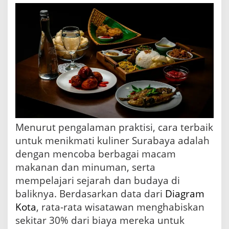
Menurut pengalaman praktisi, cara terbaik
untuk menikmati kuliner Surabaya adalah
dengan mencoba berbagai macam
makanan dan minuman, serta
mempelajari sejarah dan budaya di
baliknya. Berdasarkan data dari
Diagram
Kota
, rata-rata wisatawan menghabiskan
sekitar 30% dari biaya mereka untuk