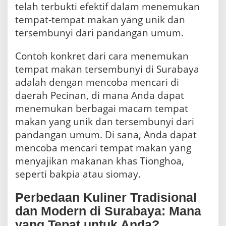
telah terbukti efektif dalam menemukan
tempat-tempat makan yang unik dan
tersembunyi dari pandangan umum.
Contoh konkret dari cara menemukan
tempat makan tersembunyi di Surabaya
adalah dengan mencoba mencari di
daerah Pecinan, di mana Anda dapat
menemukan berbagai macam tempat
makan yang unik dan tersembunyi dari
pandangan umum. Di sana, Anda dapat
mencoba mencari tempat makan yang
menyajikan makanan khas Tionghoa,
seperti bakpia atau siomay.
Perbedaan Kuliner Tradisional
dan Modern di Surabaya: Mana
yang Tepat untuk Anda?