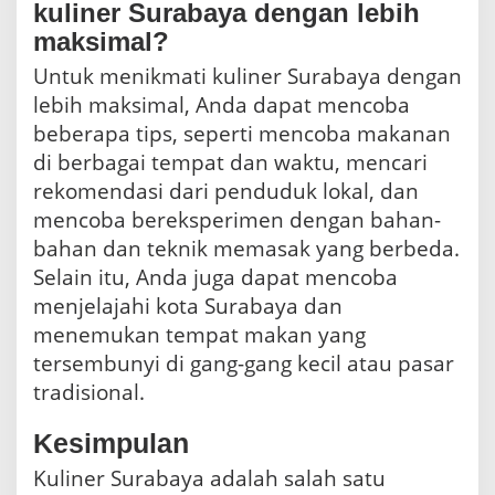
kuliner Surabaya dengan lebih
maksimal?
Untuk menikmati kuliner Surabaya dengan
lebih maksimal, Anda dapat mencoba
beberapa tips, seperti mencoba makanan
di berbagai tempat dan waktu, mencari
rekomendasi dari penduduk lokal, dan
mencoba bereksperimen dengan bahan-
bahan dan teknik memasak yang berbeda.
Selain itu, Anda juga dapat mencoba
menjelajahi kota Surabaya dan
menemukan tempat makan yang
tersembunyi di gang-gang kecil atau pasar
tradisional.
Kesimpulan
Kuliner Surabaya adalah salah satu