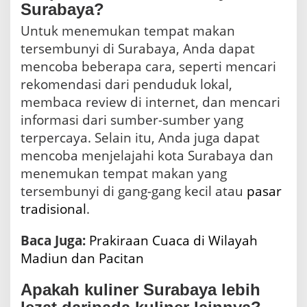
Surabaya?
Untuk menemukan tempat makan
tersembunyi di Surabaya, Anda dapat
mencoba beberapa cara, seperti mencari
rekomendasi dari penduduk lokal,
membaca review di internet, dan mencari
informasi dari sumber-sumber yang
terpercaya. Selain itu, Anda juga dapat
mencoba menjelajahi kota Surabaya dan
menemukan tempat makan yang
tersembunyi di gang-gang kecil atau
pasar
tradisional
.
Baca Juga:
Prakiraan Cuaca di Wilayah
Madiun dan Pacitan
Apakah kuliner Surabaya lebih