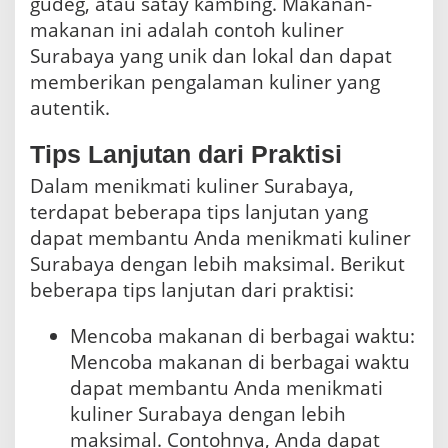
gudeg, atau satay kambing. Makanan-
makanan ini adalah contoh kuliner
Surabaya yang unik dan lokal dan dapat
memberikan pengalaman kuliner yang
autentik.
Tips Lanjutan dari Praktisi
Dalam menikmati kuliner Surabaya,
terdapat beberapa tips lanjutan yang
dapat membantu Anda menikmati kuliner
Surabaya dengan lebih maksimal. Berikut
beberapa tips lanjutan dari praktisi:
Mencoba makanan di berbagai waktu:
Mencoba makanan di berbagai waktu
dapat membantu Anda menikmati
kuliner Surabaya dengan lebih
maksimal. Contohnya, Anda dapat