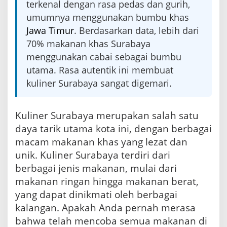
terkenal dengan rasa pedas dan gurih,
y
umumnya menggunakan bumbu khas
i
Jawa Timur
. Berdasarkan data, lebih dari
70% makanan khas Surabaya
menggunakan cabai sebagai bumbu
utama. Rasa autentik ini membuat
kuliner Surabaya sangat digemari.
Kuliner Surabaya merupakan salah satu
daya tarik utama kota ini, dengan berbagai
macam makanan khas yang lezat dan
unik. Kuliner Surabaya terdiri dari
berbagai jenis makanan, mulai dari
makanan ringan hingga makanan berat,
yang dapat dinikmati oleh berbagai
kalangan. Apakah Anda pernah merasa
bahwa telah mencoba semua makanan di