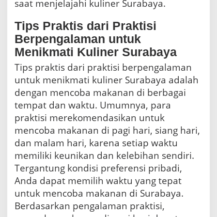
saat menjelajahi kuliner Surabaya.
Tips Praktis dari Praktisi
Berpengalaman untuk
Menikmati Kuliner Surabaya
Tips praktis dari praktisi berpengalaman
untuk menikmati kuliner Surabaya adalah
dengan mencoba makanan di berbagai
tempat dan waktu. Umumnya, para
praktisi merekomendasikan untuk
mencoba makanan di pagi hari, siang hari,
dan malam hari, karena setiap waktu
memiliki keunikan dan kelebihan sendiri.
Tergantung kondisi preferensi pribadi,
Anda dapat memilih waktu yang tepat
untuk mencoba makanan di Surabaya.
Berdasarkan pengalaman praktisi,