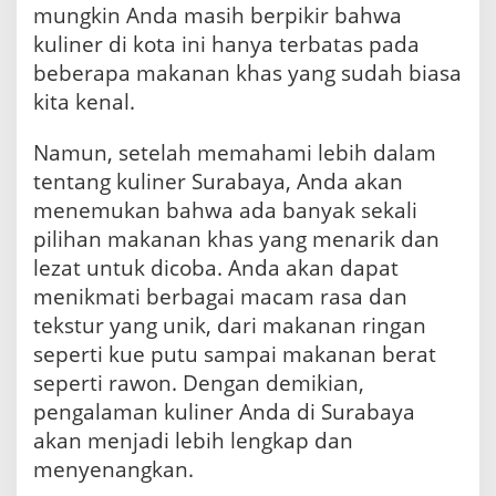
mungkin Anda masih berpikir bahwa
kuliner di kota ini hanya terbatas pada
beberapa makanan khas yang sudah biasa
kita kenal.
Namun, setelah memahami lebih dalam
tentang kuliner Surabaya, Anda akan
menemukan bahwa ada banyak sekali
pilihan makanan khas yang menarik dan
lezat untuk dicoba. Anda akan dapat
menikmati berbagai macam rasa dan
tekstur yang unik, dari makanan ringan
seperti kue putu sampai makanan berat
seperti rawon. Dengan demikian,
pengalaman kuliner Anda di Surabaya
akan menjadi lebih lengkap dan
menyenangkan.