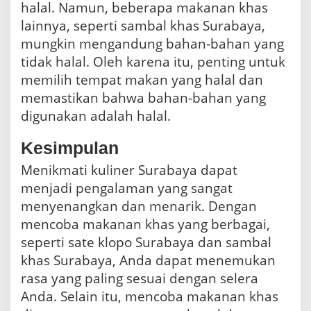
halal. Namun, beberapa makanan khas
lainnya, seperti sambal khas Surabaya,
mungkin mengandung bahan-bahan yang
tidak halal. Oleh karena itu, penting untuk
memilih tempat makan yang halal dan
memastikan bahwa bahan-bahan yang
digunakan adalah halal.
Kesimpulan
Menikmati kuliner Surabaya dapat
menjadi pengalaman yang sangat
menyenangkan dan menarik. Dengan
mencoba makanan khas yang berbagai,
seperti sate klopo Surabaya dan sambal
khas Surabaya, Anda dapat menemukan
rasa yang paling sesuai dengan selera
Anda. Selain itu, mencoba makanan khas