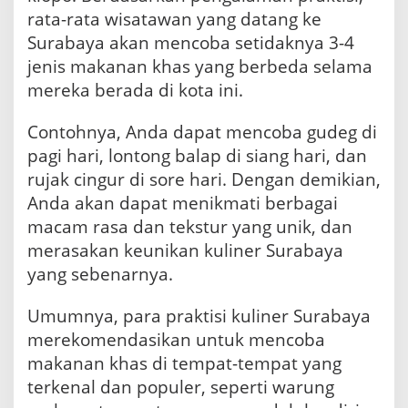
rata-rata wisatawan yang datang ke
Surabaya akan mencoba setidaknya 3-4
jenis makanan khas yang berbeda selama
mereka berada di kota ini.
Contohnya, Anda dapat mencoba gudeg di
pagi hari, lontong balap di siang hari, dan
rujak cingur di sore hari. Dengan demikian,
Anda akan dapat menikmati berbagai
macam rasa dan tekstur yang unik, dan
merasakan keunikan kuliner Surabaya
yang sebenarnya.
Umumnya, para praktisi kuliner Surabaya
merekomendasikan untuk mencoba
makanan khas di tempat-tempat yang
terkenal dan populer, seperti warung