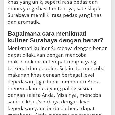
khas yang unik, seperti rasa pedas dan
manis yang khas. Contohnya, sate klopo
Surabaya memiliki rasa pedas yang khas
dan aromatik.
Bagaimana cara menikmati
kuliner Surabaya dengan benar?
Menikmati kuliner Surabaya dengan benar
dapat dilakukan dengan mencoba
makanan khas di tempat-tempat yang
terkenal dan populer. Selain itu, mencoba
makanan khas dengan berbagai level
kepedasan juga dapat membantu Anda
menemukan rasa yang paling sesuai
dengan selera Anda. Misalnya, mencoba
sambal khas Surabaya dengan level
kepedasan yang berbeda-beda dapat