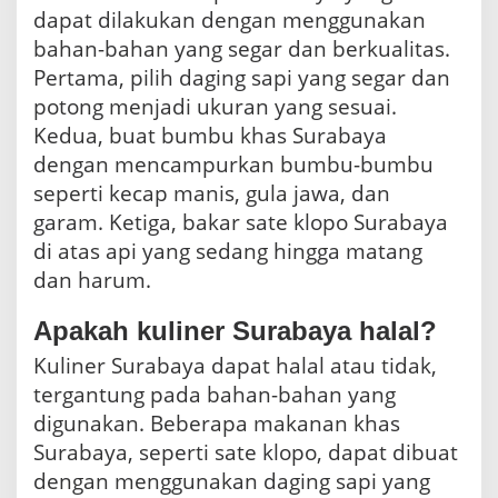
dapat dilakukan dengan menggunakan
bahan-bahan yang segar dan berkualitas.
Pertama, pilih daging sapi yang segar dan
potong menjadi ukuran yang sesuai.
Kedua, buat bumbu khas Surabaya
dengan mencampurkan bumbu-bumbu
seperti kecap manis, gula jawa, dan
garam. Ketiga, bakar sate klopo Surabaya
di atas api yang sedang hingga matang
dan harum.
Apakah kuliner Surabaya halal?
Kuliner Surabaya dapat halal atau tidak,
tergantung pada bahan-bahan yang
digunakan. Beberapa makanan khas
Surabaya, seperti sate klopo, dapat dibuat
dengan menggunakan daging sapi yang