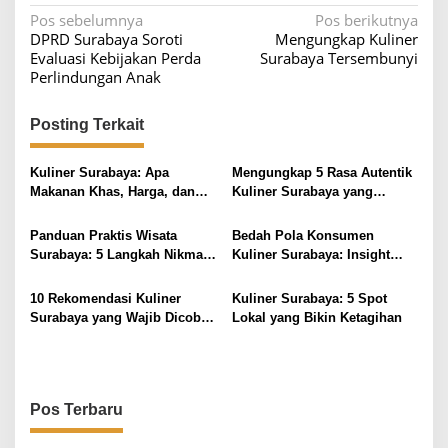
N
Pos sebelumnya
Pos berikutnya
DPRD Surabaya Soroti
Mengungkap Kuliner
a
Evaluasi Kebijakan Perda
Surabaya Tersembunyi
v
Perlindungan Anak
i
Posting Terkait
g
a
Kuliner Surabaya: Apa
Mengungkap 5 Rasa Autentik
s
Makanan Khas, Harga, dan
Kuliner Surabaya yang
i
Lokasi Terbaik?
Jarang Diketahui
p
Panduan Praktis Wisata
Bedah Pola Konsumen
Surabaya: 5 Langkah Nikmati
Kuliner Surabaya: Insight
o
Kota Hemat
bagi Foodpreneur
s
10 Rekomendasi Kuliner
Kuliner Surabaya: 5 Spot
Surabaya yang Wajib Dicoba,
Lokal yang Bikin Ketagihan
Harga & Lokasi
Pos Terbaru