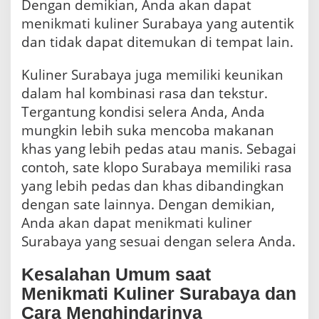
Dengan demikian, Anda akan dapat
menikmati kuliner Surabaya yang autentik
dan tidak dapat ditemukan di tempat lain.
Kuliner Surabaya juga memiliki keunikan
dalam hal kombinasi rasa dan tekstur.
Tergantung kondisi selera Anda, Anda
mungkin lebih suka mencoba makanan
khas yang lebih pedas atau manis. Sebagai
contoh, sate klopo Surabaya memiliki rasa
yang lebih pedas dan khas dibandingkan
dengan sate lainnya. Dengan demikian,
Anda akan dapat menikmati kuliner
Surabaya yang sesuai dengan selera Anda.
Kesalahan Umum saat
Menikmati Kuliner Surabaya dan
Cara Menghindarinya