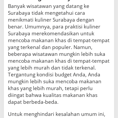
Banyak wisatawan yang datang ke
Surabaya tidak mengetahui cara
menikmati kuliner Surabaya dengan
benar. Umumnya, para praktisi kuliner
Surabaya merekomendasikan untuk
mencoba makanan khas di tempat-tempat
yang terkenal dan populer. Namun,
beberapa wisatawan mungkin lebih suka
mencoba makanan khas di tempat-tempat
yang lebih murah dan tidak terkenal.
Tergantung kondisi budget Anda, Anda
mungkin lebih suka mencoba makanan
khas yang lebih murah, tetapi perlu
diingat bahwa kualitas makanan khas
dapat berbeda-beda.
Untuk menghindari kesalahan umum ini,