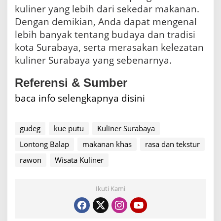
kuliner yang lebih dari sekedar makanan.
Dengan demikian, Anda dapat mengenal
lebih banyak tentang budaya dan tradisi
kota Surabaya, serta merasakan kelezatan
kuliner Surabaya yang sebenarnya.
Referensi & Sumber
baca info selengkapnya disini
gudeg
kue putu
Kuliner Surabaya
Lontong Balap
makanan khas
rasa dan tekstur
rawon
Wisata Kuliner
Ikuti Kami