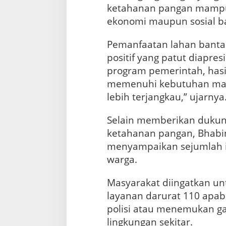
ketahanan pangan mamp
B
a
ekonomi maupun sosial bag
n
t
Pemanfaatan lahan bantar
a
positif yang patut diapre
r
a
program pemerintah, has
n
memenuhi kebutuhan mas
S
lebih terjangkau,” ujarnya
u
n
g
Selain memberikan duku
a
ketahanan pangan, Bhabi
i
menyampaikan sejumlah 
warga.
Masyarakat diingatkan u
layanan darurat 110 apa
polisi atau menemukan g
lingkungan sekitar.