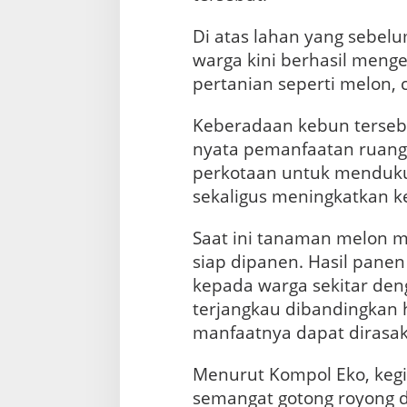
a
n
Di atas lahan yang sebel
M
warga kini berhasil men
e
l
pertanian seperti melon, 
o
n
Keberadaan kebun tersebu
,
nyata pemanfaatan ruang 
C
a
perkotaan untuk menduku
b
sekaligus meningkatkan k
a
i
d
Saat ini tanaman melon m
a
siap dipanen. Hasil pane
n
kepada warga sekitar den
T
e
terjangkau dibandingkan 
r
manfaatnya dapat dirasak
o
n
Menurut Kompol Eko, keg
g
d
semangat gotong royong 
i