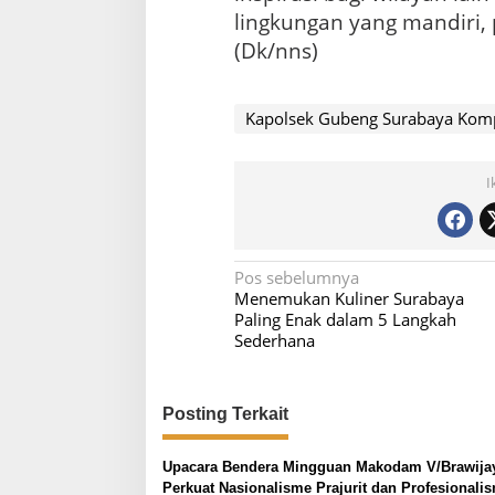
lingkungan yang mandiri, 
(Dk/nns)
Kapolsek Gubeng Surabaya Kom
I
N
Pos sebelumnya
Menemukan Kuliner Surabaya
a
Paling Enak dalam 5 Langkah
v
Sederhana
i
g
Posting Terkait
a
s
Upacara Bendera Mingguan Makodam V/Brawija
i
Perkuat Nasionalisme Prajurit dan Profesionali