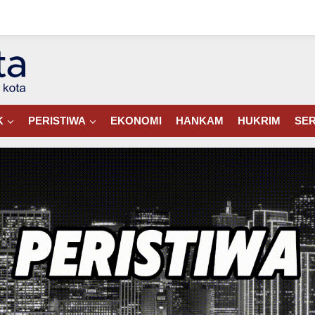
K
PERISTIWA
EKONOMI
HANKAM
HUKRIM
SER