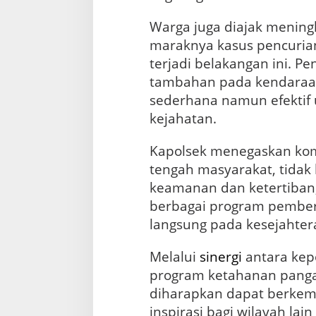
Warga juga diajak menin
maraknya kasus pencuria
terjadi belakangan ini. 
tambahan pada kendaraan
sederhana namun efektif 
kejahatan.
Kapolsek menegaskan kom
tengah masyarakat, tida
keamanan dan ketertiban
berbagai program pembe
langsung pada kesejahter
Melalui
sinergi
antara kep
program ketahanan panga
diharapkan dapat berkem
inspirasi bagi wilayah la