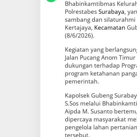
u
Bhabinkamtibmas Kelurah
k
Polrestabes
Surabaya
, ya
u
n
sambang dan silaturahmi
g
Kertajaya,
Kecamatan
Gub
P
(8/6/2026).
e
t
a
Kegiatan yang berlangsun
n
Jalan Pucang Anom Timur I
i
dukungan terhadap Prog
L
o
program ketahanan panga
k
pemerintah.
a
l
K
Kapolsek Gubeng Surabay
e
S.Sos melalui Bhabinkamt
m
Aipda M. Susanto bertem
b
a
dipercaya masyarakat me
n
pengelola lahan pertanian
g
tersebut.
k