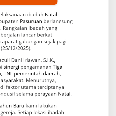
elaksanaan
ibadah
Natal
abupaten
Pasuruan
berlangsung
t. Rangkaian ibadah yang
berjalan lancar berkat
i aparat gabungan sejak
pagi
(25/12/2025).
uli Dani Iriawan, S.I.K.,
si
sinergi
pengamanan
Tiga
i
,
TNI
,
pemerintah
daerah
,
asyarakat
. Menurutnya,
i faktor utama terciptanya
ndusif selama
perayaan Natal
.
ahun Baru
kami lakukan
gereja. Setiap lokasi ibadah