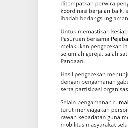
ditempatkan perwira pen
a
r
koordinasi berjalan baik,
ibadah berlangsung aman d
Untuk memastikan kesiapa
Pasuruan bersama
Pejaba
melakukan pengecekan la
sejumlah gereja, salah sa
Pandaan.
Hasil pengecekan menunju
dengan pengamanan gabun
serta partisipasi organis
Selain pengamanan
ruma
turut menyiagakan persone
rawan kepadatan guna me
mobilitas masyarakat se