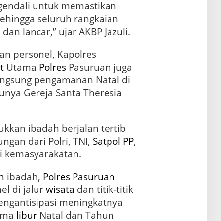
gendali untuk memastikan
 sehingga seluruh rangkaian
an lancar,” ujar AKBP Jazuli.
n personel, Kapolres
t
Utama
Polres
Pasuruan juga
ngsung pengamanan Natal di
tunya Gereja Santa Theresia
kkan ibadah berjalan tertib
gan dari Polri, TNI,
Satpol PP
,
asi kemasyarakatan.
h
ibadah,
Polres Pasuruan
l di jalur
wisata
dan titik-titik
ngantisipasi meningkatnya
lama
libur
Natal dan Tahun