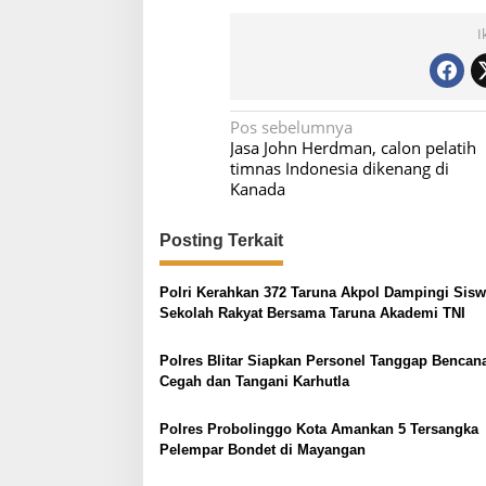
I
N
Pos sebelumnya
Jasa John Herdman, calon pelatih
a
timnas Indonesia dikenang di
v
Kanada
i
Posting Terkait
g
a
Polri Kerahkan 372 Taruna Akpol Dampingi Sisw
s
Sekolah Rakyat Bersama Taruna Akademi TNI
i
p
Polres Blitar Siapkan Personel Tanggap Bencan
Cegah dan Tangani Karhutla
o
s
Polres Probolinggo Kota Amankan 5 Tersangka
Pelempar Bondet di Mayangan