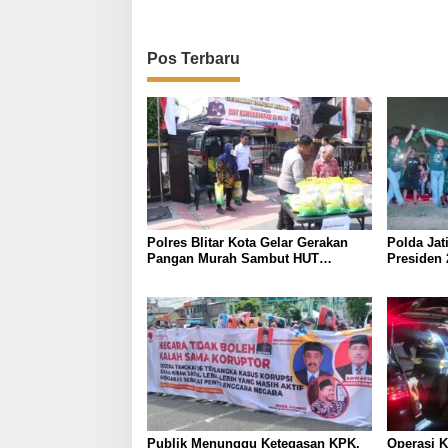
Pos Terbaru
Polres Blitar Kota Gelar Gerakan
Polda Jat
Pangan Murah Sambut HUT
Presiden 
Kemerdekaan RI ke-81
Dukung P
Mapolda
Publik Menunggu Ketegasan KPK,
Operasi 