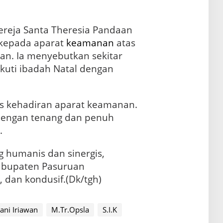
ereja Santa Theresia Pandaan
kepada aparat
keamanan
atas
n. Ia menyebutkan sekitar
kuti ibadah Natal dengan
as kehadiran aparat keamanan.
dengan tenang dan penuh
.
humanis dan sinergis,
Kabupaten Pasuruan
, dan kondusif.(Dk/tgh)
ani Iriawan
M.Tr.Opsla
S.I.K