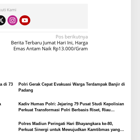
kuti Kami
Pos berikutnya
Berita Terbaru Jumat Hari Ini, Harga
Emas Antam Naik Rp13.000/Gram
a di 73
Polri Gerak Cepat Evakuasi Warga Terdampak Banjir di
Padang
a
Kadiv Humas Polri: Jejaring 79 Pusat Studi Kepolisian
Perkuat Transformasi Polri Berbasis Riset, Riau
Hadirkan Terobosan Green Policing
Polres Madiun Peringati Hari Bhayangkara ke-80,
Perkuat Sinergi untuk Mewujudkan Kamtibmas yang
Aman dan Kondusif