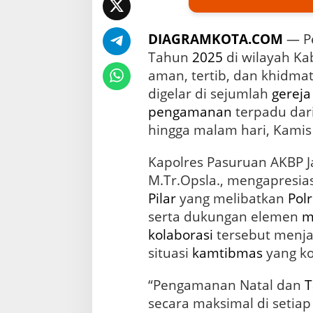
n
A
p
DIAGRAMKOTA.COM
— P
r
e
Tahun
2025
di wilayah K
s
aman, tertib, dan khidma
i
digelar di sejumlah
gereja
a
s
pengamanan
terpadu dar
i
hingga malam hari, Kamis 
S
i
Kapolres Pasuruan AKBP Jaz
n
e
M.Tr.Opsla., mengapresia
r
Pilar
yang melibatkan
Polr
g
i
serta dukungan elemen
m
T
kolaborasi
tersebut menjad
i
situasi
kamtibmas
yang ko
g
a
P
“Pengamanan Natal dan
T
i
secara maksimal di setiap 
l